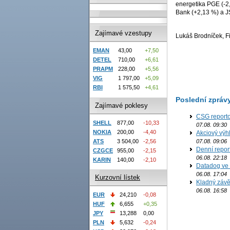
energetika PGE (-2
Bank (+2,13 %) a J
Zajímavé vzestupy
Lukáš Brodníček, Fi
EMAN
43,00
+7,50
DETEL
710,00
+6,61
PRAPM
228,00
+5,56
VIG
1 797,00
+5,09
RBI
1 575,50
+4,61
Poslední zpráv
Zajímavé poklesy
CSG reporto
SHELL
877,00
-10,33
07.08. 09:30
NOKIA
200,00
-4,40
Akciový výh
07.08. 09:06
ATS
3 504,00
-2,56
Denní report
CZGCE
955,00
-2,15
06.08. 22:18
KARIN
140,00
-2,10
Datadog ve 
06.08. 17:04
Kurzovní lístek
Kladný závě
06.08. 16:58
EUR
24,210
-0,08
HUF
6,655
+0,35
JPY
13,288
0,00
PLN
5,632
-0,24