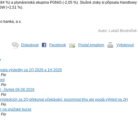
,84 %) a plynárenská skupina PGNiG (-2,05 %). Slušné zisky si připsala Handlowy
SW (+2,51 %).
o banka, a.s.
Autor: Lukáš Brodníček
Diskutovat
Facebook
Poslat emailem
Vytisknout
y
vala výsledky za 2Q 2026 a 1H 2026
Fio
led
Fio
 - čtvrtek 06.08.2026
Fio
výsledcích za 2Q překonal očekávání, pozornost trhu ale poutá výhled na 2H
Fio
r na pražské burze
Fio