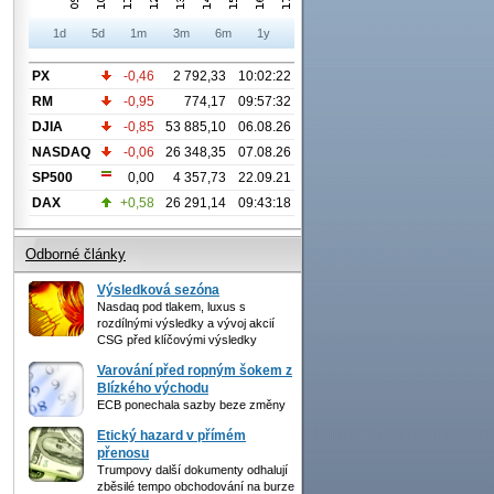
1d
5d
1m
3m
6m
1y
PX
-0,46
2 792,33
10:02:22
RM
-0,95
774,17
09:57:32
DJIA
-0,85
53 885,10
06.08.26
NASDAQ
-0,06
26 348,35
07.08.26
SP500
0,00
4 357,73
22.09.21
DAX
+0,58
26 291,14
09:43:18
Odborné články
Výsledková sezóna
Nasdaq pod tlakem, luxus s
rozdílnými výsledky a vývoj akcií
CSG před klíčovými výsledky
Varování před ropným šokem z
Blízkého východu
ECB ponechala sazby beze změny
Etický hazard v přímém
přenosu
Trumpovy další dokumenty odhalují
zběsilé tempo obchodování na burze