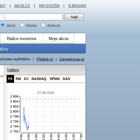
NDY
|
AKCIE.CZ
|
RM-SYSTÉM
|
E-BROKER
akcie
články
diskuze
Rádce investora
Moje akcie
alýzy
Uživatel nepřihlášen
|
Přihlásit se
|
Zaregistrovat se
Indexy
PX
RM
DJ
NASDAQ
SP500
DAX
07.08.2026