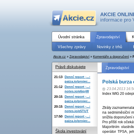
AKCIE ONLIN
informace pro 
Úvodní stránka
Zpravodajství
K
Všechny zprávy
Novinky z trhů
Akcie.cz
»
Zpravodajství
»
Komentáře a doporučení
»
Právě diskutujete
Zpravodajství
21:13
Denní report -...:
Polská burza 
paiza.io/projec...
21:12
Denní report -...:
23.04.2013 16:5
notes.io/e6qyW
Index WIG 20 odep
20:15
Denní report -...:
paiza.io/projec...
20:15
Denní report -...:
Ztráty zaznamenala
notes.io/e5TUT
na sedmiměsíční mi
17:50
Denní report -...:
snížila doporučení
paiza.io/projec...
Pro příští rok oče
Majoritním vlastní
Škola investování
operátor TPSA, jeh