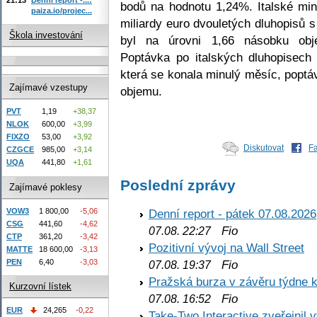
bodů na hodnotu 1,24%. Italské mini
paiza.io/projec...
miliardy euro dvouletých dluhopisů
Škola investování
byl na úrovni 1,66 násobku obj
Poptávka po italských dluhopisech 
která se konala minulý měsíc, poptá
Zajímavé vzestupy
objemu.
PVT
1,19
+38,37
NLOK
600,00
+3,99
FIXZO
53,00
+3,92
Diskutovat
F
CZGCE
985,00
+3,14
UQA
441,80
+1,61
Poslední zprávy
Zajímavé poklesy
VOW3
1 800,00
-5,06
Denní report - pátek 07.08.2026
CSG
441,60
-4,62
Fio
07.08. 22:27
CTP
361,20
-3,42
Pozitivní vývoj na Wall Street
MATTE
18 600,00
-3,13
PEN
6,40
-3,03
Fio
07.08. 19:37
Pražská burza v závěru týdne k
Kurzovní lístek
Fio
07.08. 16:52
EUR
24,265
-0,22
Take-Two Interactive zveřejnil 