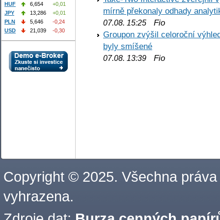
HUF
6,654
+0,01
mírně překonaly odhady analyti
JPY
13,286
+0,01
Fio
PLN
5,646
-0,24
07.08. 15:25
USD
21,039
-0,30
Groupon zvýšil celoroční výhl
byly smíšené
Fio
07.08. 13:39
Copyright © 2025. Všechna práva
vyhrazena.
Zdroje dat:
Burza cenných papírů