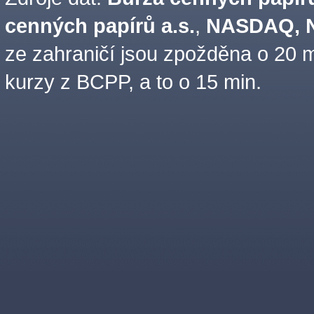
cenných papírů a.s.
,
NASDAQ, N
ze zahraničí jsou zpožděna o 20 m
kurzy z BCPP, a to o 15 min.