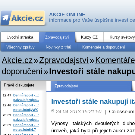
AKCIE ONLINE
informace pro Vaše úspěšné investice
Úvodní stránka
Zpravodajství
Kurzy CZ
Kurzy světový
Všechny zprávy
Novinky z trhů
Komentáře a doporučení
Akcie.cz
»
Zpravodajství
»
Komentáře
doporučení
»
Investoři stále nakupu
Právě diskutujete
Zpravodajství
12:47
Denní report -...:
Investoři stále nakupují i
paiza.io/projec...
12:46
Denní report -...:
notes.io/e6yWX
24.04.2013 15:21:50
|
Colosseum,
20:09
Denní report -...:
paiza.io/projec...
Výnosy italských dvouletých dluho
20:09
Denní report -...:
úroveň, jaká byla při jejich aukci z
notes.io/e6rL7
21:13
Denní report -...: