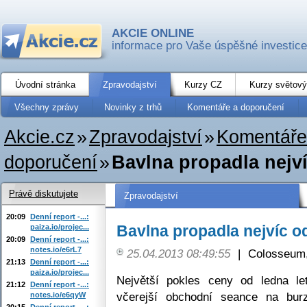
AKCIE ONLINE
informace pro Vaše úspěšné investice
Úvodní stránka
Zpravodajství
Kurzy CZ
Kurzy světový
Všechny zprávy
Novinky z trhů
Komentáře a doporučení
Akcie.cz
»
Zpravodajství
»
Komentáře
doporučení
»
Bavlna propadla nejví
Právě diskutujete
Zpravodajství
20:09
Denní report -...:
Bavlna propadla nejvíc o
paiza.io/projec...
20:09
Denní report -...:
notes.io/e6rL7
25.04.2013 08:49:55
|
Colosseum,
21:13
Denní report -...:
paiza.io/projec...
Největší pokles ceny od ledna l
21:12
Denní report -...:
včerejší obchodní seance na burz
notes.io/e6qyW
20:15
Denní report -...: