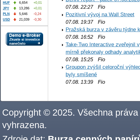
HUF
6,654
+0,01
Fio
07.08. 22:27
JPY
13,286
+0,01
Pozitivní vývoj na Wall Street
PLN
5,646
-0,24
USD
21,039
-0,30
Fio
07.08. 19:37
Pražská burza v závěru týdne k
Fio
07.08. 16:52
Take-Two Interactive zveřejnil 
mírně překonaly odhady analyti
Fio
07.08. 15:25
Groupon zvýšil celoroční výhl
byly smíšené
Fio
07.08. 13:39
Copyright © 2025. Všechna práva
vyhrazena.
Zdroje dat:
Burza cenných papírů