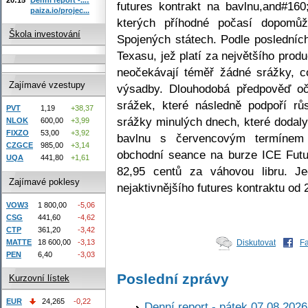
futures kontrakt na bavlnu,and#160
paiza.io/projec...
kterých příhodné počasí dopomůž
Škola investování
Spojených státech. Podle posledníc
Texasu, jež platí za největšího prod
neočekávají téměř žádné srážky, 
Zajímavé vzestupy
výsadby. Dlouhodobá předpověď o
srážek, které následně podpoří rů
PVT
1,19
+38,37
srážky minulých dnech, které dodaly
NLOK
600,00
+3,99
FIXZO
53,00
+3,92
bavlnu s červencovým termínem 
CZGCE
985,00
+3,14
obchodní seance na burze ICE Futu
UQA
441,80
+1,61
82,95 centů za váhovou libru. J
Zajímavé poklesy
nejaktivnějšího futures kontraktu od 
VOW3
1 800,00
-5,06
CSG
441,60
-4,62
CTP
361,20
-3,42
MATTE
18 600,00
-3,13
Diskutovat
F
PEN
6,40
-3,03
Poslední zprávy
Kurzovní lístek
EUR
24,265
-0,22
Denní report - pátek 07.08.2026