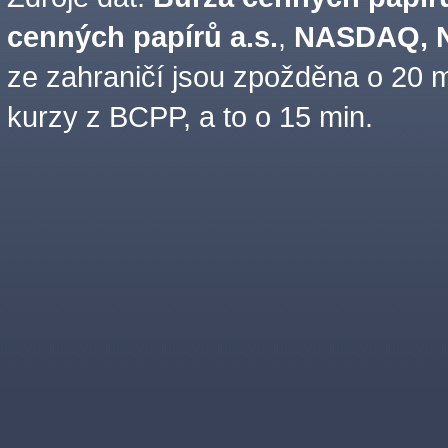
cenných papírů a.s.
,
NASDAQ, N
ze zahraničí jsou zpožděna o 20 m
kurzy z BCPP, a to o 15 min.