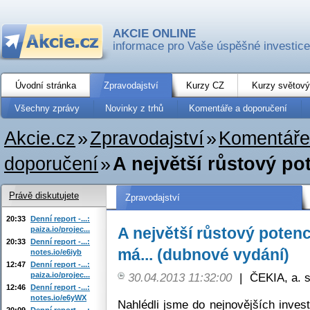
AKCIE ONLINE
informace pro Vaše úspěšné investice
Úvodní stránka
Zpravodajství
Kurzy CZ
Kurzy světový
Všechny zprávy
Novinky z trhů
Komentáře a doporučení
Akcie.cz
»
Zpravodajství
»
Komentáře
doporučení
»
A největší růstový po
Právě diskutujete
Zpravodajství
20:33
Denní report -...:
A největší růstový poten
paiza.io/projec...
20:33
Denní report -...:
má... (dubnové vydání)
notes.io/e6iyb
12:47
Denní report -...:
paiza.io/projec...
30.04.2013 11:32:00
|
ČEKIA, a. s
12:46
Denní report -...:
notes.io/e6yWX
Nahlédli jsme do nejnovějších invest
20:09
Denní report -...: