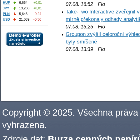
HUF
6,654
+0,01
Fio
07.08. 16:52
JPY
13,286
+0,01
Take-Two Interactive zveřejnil 
PLN
5,646
-0,24
mírně překonaly odhady analyti
USD
21,039
-0,30
Fio
07.08. 15:25
Groupon zvýšil celoroční výhl
byly smíšené
Fio
07.08. 13:39
Copyright © 2025. Všechna práva
vyhrazena.
Zdroje dat:
Burza cenných papírů