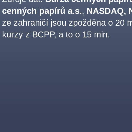
cenných papírů a.s.
,
NASDAQ, N
ze zahraničí jsou zpožděna o 20 m
kurzy z BCPP, a to o 15 min.