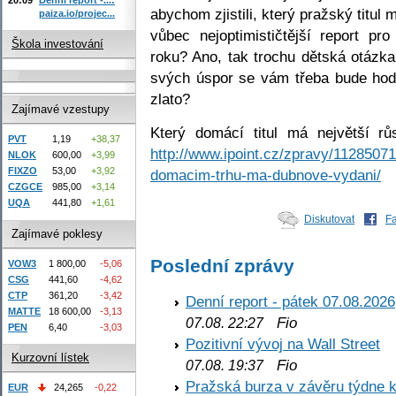
abychom zjistili, který pražský titul 
paiza.io/projec...
vůbec nejoptimističtější report pr
Škola investování
roku? Ano, tak trochu dětská otázka
svých úspor se vám třeba bude hodit
zlato?
Zajímavé vzestupy
Který domácí titul má největší rů
PVT
1,19
+38,37
http://www.ipoint.cz/zpravy/11285071
NLOK
600,00
+3,99
FIXZO
53,00
+3,92
domacim-trhu-ma-dubnove-vydani/
CZGCE
985,00
+3,14
UQA
441,80
+1,61
Diskutovat
F
Zajímavé poklesy
Poslední zprávy
VOW3
1 800,00
-5,06
CSG
441,60
-4,62
CTP
361,20
-3,42
Denní report - pátek 07.08.2026
MATTE
18 600,00
-3,13
Fio
07.08. 22:27
PEN
6,40
-3,03
Pozitivní vývoj na Wall Street
Kurzovní lístek
Fio
07.08. 19:37
Pražská burza v závěru týdne k
EUR
24,265
-0,22