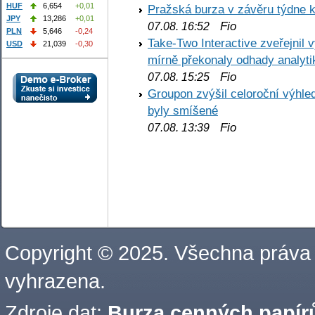
HUF
6,654
+0,01
Pražská burza v závěru týdne k
JPY
13,286
+0,01
Fio
07.08. 16:52
PLN
5,646
-0,24
Take-Two Interactive zveřejnil 
USD
21,039
-0,30
mírně překonaly odhady analyti
Fio
07.08. 15:25
Groupon zvýšil celoroční výhl
byly smíšené
Fio
07.08. 13:39
Copyright © 2025. Všechna práva
vyhrazena.
Zdroje dat:
Burza cenných papírů