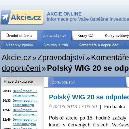
AKCIE ONLINE
informace pro Vaše úspěšné investice
Úvodní stránka
Zpravodajství
Kurzy CZ
Kurzy světový
Všechny zprávy
Novinky z trhů
Komentáře a doporučení
Akcie.cz
»
Zpravodajství
»
Komentáře
doporučení
»
Polský WIG 20 se odp
Právě diskutujete
Zpravodajství
20:33
Denní report -...:
Polský WIG 20 se odpoled
paiza.io/projec...
20:33
Denní report -...:
notes.io/e6iyb
02.05.2013 17:03:39
|
Fio banka
12:47
Denní report -...:
paiza.io/projec...
Polské akcie po 15. hodině začaly
12:46
Denní report -...:
končí v červených číslech. Varša
notes.io/e6yWX
20:09
Denní report -...: