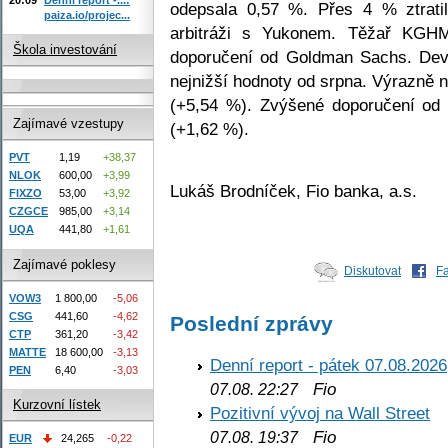
odepsala 0,57 %. Přes 4 % ztrat
paiza.io/projec...
arbitráži s Yukonem. Těžař KGHM
Škola investování
doporučení od Goldman Sachs. Dev
nejnižší hodnoty od srpna. Výrazně 
(+5,54 %). Zvýšené doporučení od 
Zajímavé vzestupy
(+1,62 %).
PVT
1,19
+38,37
NLOK
600,00
+3,99
Lukáš Brodníček, Fio banka, a.s.
FIXZO
53,00
+3,92
CZGCE
985,00
+3,14
UQA
441,80
+1,61
Zajímavé poklesy
Diskutovat
F
VOW3
1 800,00
-5,06
CSG
441,60
-4,62
Poslední zprávy
CTP
361,20
-3,42
MATTE
18 600,00
-3,13
Denní report - pátek 07.08.2026
PEN
6,40
-3,03
Fio
07.08. 22:27
Kurzovní lístek
Pozitivní vývoj na Wall Street
Fio
07.08. 19:37
EUR
24,265
-0,22