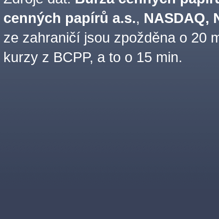
cenných papírů a.s.
,
NASDAQ, N
ze zahraničí jsou zpožděna o 20 m
kurzy z BCPP, a to o 15 min.