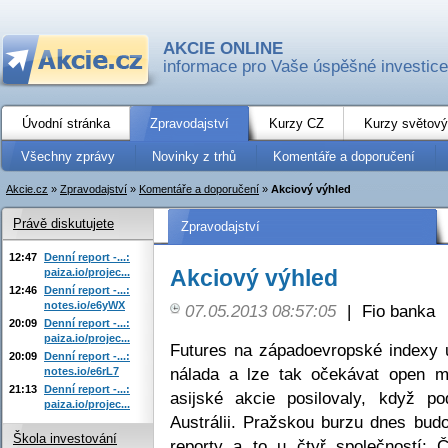
AKCIE ONLINE
informace pro Vaše úspěšné investice
Úvodní stránka
Zpravodajství
Kurzy CZ
Kurzy světový
Všechny zprávy
Novinky z trhů
Komentáře a doporučení
Akcie.cz
»
Zpravodajství
»
Komentáře a doporučení
»
Akciový výhled
Právě diskutujete
Zpravodajství
12:47
Denní report -...:
Akciový výhled
paiza.io/projec...
12:46
Denní report -...:
notes.io/e6yWX
07.05.2013 08:57:05
|
Fio banka
20:09
Denní report -...:
paiza.io/projec...
Futures na západoevropské indexy u
20:09
Denní report -...:
nálada a lze tak očekávat open mí
notes.io/e6rL7
21:13
Denní report -...:
asijské akcie posilovaly, když p
paiza.io/projec...
Austrálii. Pražskou burzu dnes bud
Škola investování
reporty a to u čtyř společností: 