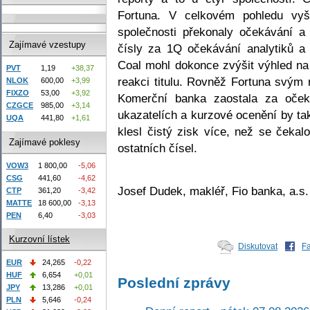
Fortuna. V celkovém pohledu vyš
společnosti překonaly očekávání a
Zajímavé vzestupy
čísly za 1Q očekávání analytiků 
Coal mohl dokonce zvýšit výhled na
PVT
1,19
+38,37
reakci titulu. Rovněž Fortuna svým 
NLOK
600,00
+3,99
FIXZO
53,00
+3,92
Komerční banka zaostala za oček
CZGCE
985,00
+3,14
ukazatelích a kurzové ocenění by ta
UQA
441,80
+1,61
klesl čistý zisk více, než se čekal
Zajímavé poklesy
ostatních čísel.
VOW3
1 800,00
-5,06
CSG
441,60
-4,62
Josef Dudek, makléř, Fio banka, a.s.
CTP
361,20
-3,42
MATTE
18 600,00
-3,13
PEN
6,40
-3,03
Kurzovní lístek
Diskutovat
F
EUR
24,265
-0,22
HUF
6,654
+0,01
Poslední zprávy
JPY
13,286
+0,01
PLN
5,646
-0,24