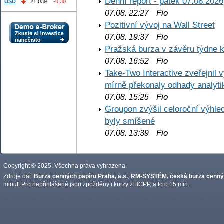
Denní report - pátek 07.08.2026
USD
21,039
-0,30
Fio
07.08. 22:27
Pozitivní vývoj na Wall Street
Fio
07.08. 19:37
Pražská burza v závěru týdne k
Fio
07.08. 16:52
Take-Two Interactive zveřejnil 
mírně překonaly odhady analyti
Fio
07.08. 15:25
Groupon zvýšil celoroční výhl
byly smíšené
Fio
07.08. 13:39
Copyright © 2025. Všechna práva vyhrazena.
Zdroje dat:
Burza cenných papírů Praha, a.s.
,
RM-SYSTÉM, česká burza cennýc
minut. Pro nepřihlášené jsou zpožděny i kurzy z BCPP, a to o 15 min.