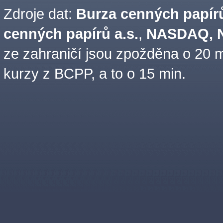
Zdroje dat:
Burza cenných papírů
cenných papírů a.s.
,
NASDAQ, N
ze zahraničí jsou zpožděna o 20 m
kurzy z BCPP, a to o 15 min.