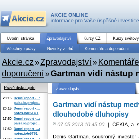
AKCIE ONLINE
informace pro Vaše úspěšné investice
Úvodní stránka
Zpravodajství
Kurzy CZ
Kurzy světový
Všechny zprávy
Novinky z trhů
Komentáře a doporučení
Akcie.cz
»
Zpravodajství
»
Komentáře
doporučení
»
Gartman vidí nástup m
Právě diskutujete
Zpravodajství
20:15
Denní report -...:
Gartman vidí nástup medv
paiza.io/projec...
20:15
Denní report -...:
dlouhodobé dluhopisy
notes.io/e5TUT
17:50
Denní report -...:
paiza.io/projec...
07.05.2013 10:45:00
|
ČEKIA, a. s
17:50
Denní report -...:
notes.io/e5T61
Denis Gartman, soukromý investor 
14:03
Denní report -...: