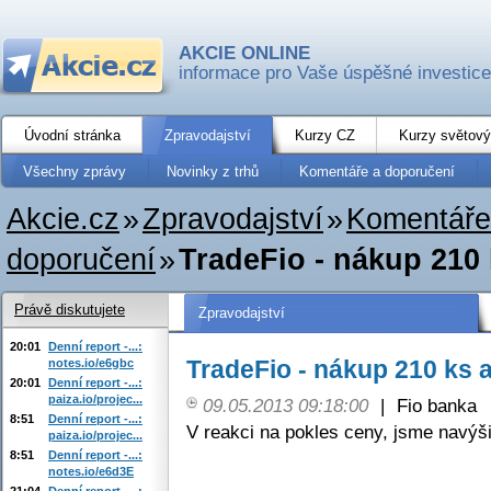
AKCIE ONLINE
informace pro Vaše úspěšné investice
Úvodní stránka
Zpravodajství
Kurzy CZ
Kurzy světový
Všechny zprávy
Novinky z trhů
Komentáře a doporučení
Akcie.cz
»
Zpravodajství
»
Komentáře
doporučení
»
TradeFio - nákup 210
Právě diskutujete
Zpravodajství
20:01
Denní report -...:
TradeFio - nákup 210 ks
notes.io/e6gbc
20:01
Denní report -...:
paiza.io/projec...
09.05.2013 09:18:00
|
Fio banka
8:51
Denní report -...:
V reakci na pokles ceny, jsme navýši
paiza.io/projec...
8:51
Denní report -...:
notes.io/e6d3E
21:04
Denní report -...: