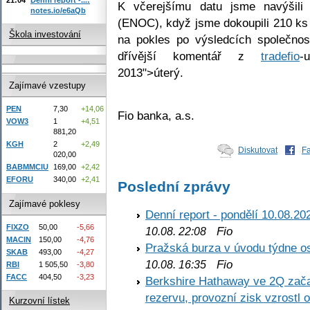
K včerejšímu datu jsme navýšili
notes.io/e6aQb
(ENOC), když jsme dokoupili 210 k
Škola investování
na pokles po výsledcích společnost
dřívější komentář z
tradefio
-
2013">úterý.
Zajímavé vzestupy
PEN
7,30
+14,06
Fio banka, a.s.
VOW3
1
+4,51
881,20
KGH
2
+2,49
Diskutovat
F
020,00
BABMMCIU
169,00
+2,42
EFORU
340,00
+2,41
Poslední zprávy
Zajímavé poklesy
Denní report - pondělí 10.08.20
FIXZO
50,00
-5,66
Fio
10.08. 22:08
MACIN
150,00
-4,76
Pražská burza v úvodu týdne os
SKAB
493,00
-4,27
Fio
10.08. 16:35
RBI
1 505,50
-3,80
FACC
404,50
-3,23
Berkshire Hathaway ve 2Q začal
rezervu, provozní zisk vzrostl 
Kurzovní lístek