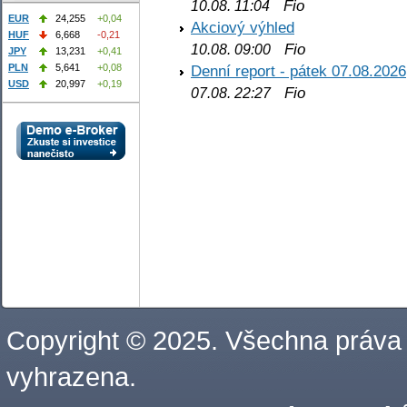
Fio
10.08. 11:04
EUR
24,255
+0,04
Akciový výhled
HUF
6,668
-0,21
Fio
10.08. 09:00
JPY
13,231
+0,41
PLN
5,641
+0,08
Denní report - pátek 07.08.2026
USD
20,997
+0,19
Fio
07.08. 22:27
Copyright © 2025. Všechna práva
vyhrazena.