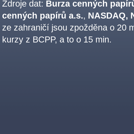
Zdroje dat:
Burza cenných papírů
cenných papírů a.s.
,
NASDAQ, N
ze zahraničí jsou zpožděna o 20 m
kurzy z BCPP, a to o 15 min.