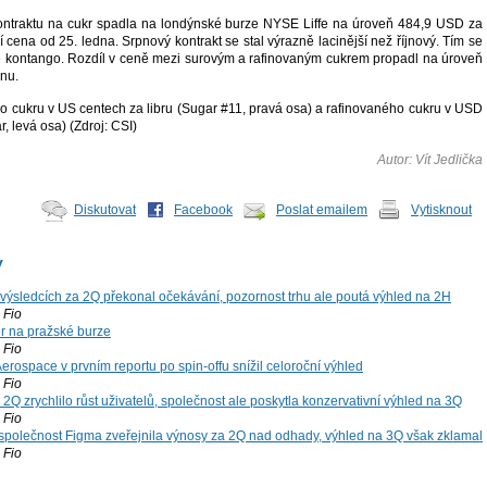
ntraktu na cukr spadla na londýnské burze NYSE Liffe na úroveň 484,9 USD za
ší cena od 25. ledna. Srpnový kontrakt se stal výrazně lacinější než říjnový. Tím se
ce kontango. Rozdíl v ceně mezi surovým a rafinovaným cukrem propadl na úroveň
unu.
o cukru v US centech za libru (Sugar #11, pravá osa) a rafinovaného cukru v USD
, levá osa) (Zdroj: CSI)
Autor: Vít Jedlička
Diskutovat
Facebook
Poslat emailem
Vytisknout
y
výsledcích za 2Q překonal očekávání, pozornost trhu ale poutá výhled na 2H
Fio
r na pražské burze
Fio
rospace v prvním reportu po spin-offu snížil celoroční výhled
Fio
2Q zrychlilo růst uživatelů, společnost ale poskytla konzervativní výhled na 3Q
Fio
společnost Figma zveřejnila výnosy za 2Q nad odhady, výhled na 3Q však zklamal
Fio