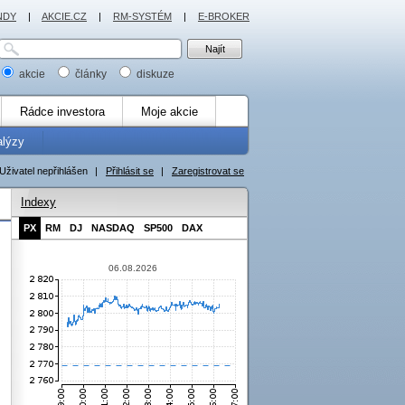
NDY
|
AKCIE.CZ
|
RM-SYSTÉM
|
E-BROKER
akcie
články
diskuze
Rádce investora
Moje akcie
alýzy
Uživatel nepřihlášen
|
Přihlásit se
|
Zaregistrovat se
Indexy
PX
RM
DJ
NASDAQ
SP500
DAX
06.08.2026