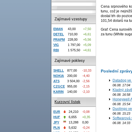
Cena srpnového ko
tunu, což je nejniž
dostal trh do pozi
Zajímavé vzestupy
101,54 dolarů na t
EMAN
43,00
+7,50
Graf: Cena surovéh
za tunu (White sugar
DETEL
710,00
+6,61
PRAPM
228,00
+5,56
VIG
1 797,00
+5,09
RBI
1 575,50
+4,61
Zajímavé poklesy
Poslední zpráv
SHELL
877,00
-10,33
NOKIA
200,00
-4,40
Datadog ve 
ATS
3 504,00
-2,56
06.08. 17:04
CZGCE
955,00
-2,15
Kladný závě
KARIN
140,00
-2,10
06.08. 16:58
Honeywell Ae
Kurzovní lístek
06.08. 15:54
Duolingo ve 
EUR
24,210
-0,08
06.08. 15:23
HUF
6,655
+0,35
Softwarová 
JPY
13,288
0,00
06.08. 14:33
PLN
5,632
-0,24