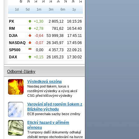
1d
5d
1m
3m
6m
1y
PX
+1,30
2 805,12
16:15:26
RM
+2,78
781,62
16:54:40
DJIA
-0,64
53 999,38
17:45:11
NASDAQ
-0,07
26 345,97
17:45:06
SP500
0,00
4 357,73
22.09.21
DAX
+0,15
26 165,23
17:30:02
Odborné články
Výsledková sezóna
Nasdaq pod tlakem, luxus s
rozdílnými výsledky a vývoj akcií
CSG před klíčovými výsledky
Varování před ropným šokem z
Blízkého východu
ECB ponechala sazby beze změny
Etický hazard v přímém
přenosu
Trumpovy další dokumenty odhalují
zběsilé tempo obchodování na burze