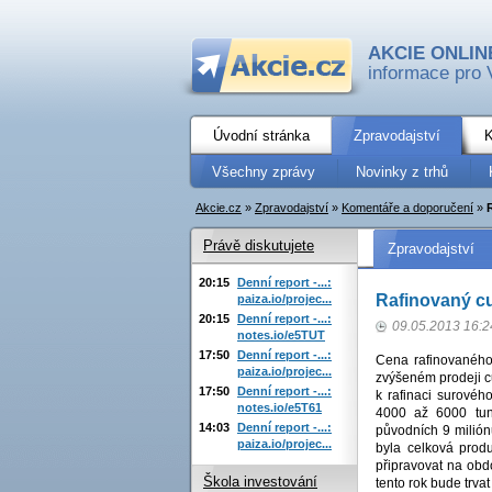
AKCIE ONLIN
informace pro 
Úvodní stránka
Zpravodajství
K
Všechny zprávy
Novinky z trhů
Akcie.cz
»
Zpravodajství
»
Komentáře a doporučení
»
Právě diskutujete
Zpravodajství
20:15
Denní report -...:
Rafinovaný cu
paiza.io/projec...
20:15
Denní report -...:
09.05.2013 16:2
notes.io/e5TUT
17:50
Denní report -...:
Cena rafinovaného
paiza.io/projec...
zvýšeném prodeji cu
17:50
Denní report -...:
k rafinaci surovéh
notes.io/e5T61
4000 až 6000 tun
14:03
Denní report -...:
původních 9 milión
paiza.io/projec...
byla celková produ
připravovat na ob
Škola investování
tento rok bude trva