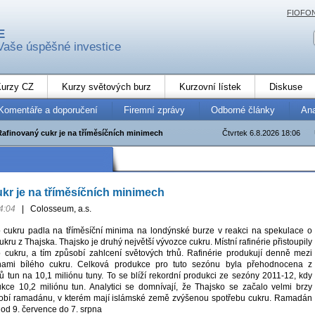
FIOFO
E
Vaše úspěšné investice
urzy CZ
Kurzy světových burz
Kurzovní lístek
Diskuse
Komentáře a doporučení
Firemní zprávy
Odborné články
An
Rafinovaný cukr je na tříměsíčních minimech
Čtvrtek 6.8.2026 18:06
kr je na tříměsíčních minimech
4:04
|
Colosseum, a.s.
 cukru padla na tříměsíční minima na londýnské burze v reakci na spekulace o
kru z Thajska. Thajsko je druhý největší vývozce cukru. Místní rafinérie přistoupily
o cukru, a tím způsobí zahlcení světových trhů. Rafinérie produkují denně mezi
ami bílého cukru. Celková produkce pro tuto sezónu byla přehodnocena z
ů tun na 10,1 miliónu tuny. To se blíží rekordní produkci ze sezóny 2011-12, kdy
kce 10,2 miliónu tun. Analytici se domnívají, že Thajsko se začalo velmi brzy
dobí ramadánu, v kterém mají islámské země zvýšenou spotřebu cukru. Ramadán
t od 9. července do 7. srpna