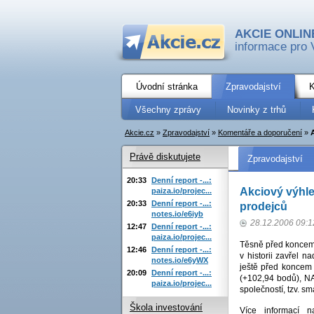
AKCIE ONLIN
informace pro 
Úvodní stránka
Zpravodajství
K
Všechny zprávy
Novinky z trhů
Akcie.cz
»
Zpravodajství
»
Komentáře a doporučení
»
Právě diskutujete
Zpravodajství
20:33
Denní report -...:
Akciový výhle
paiza.io/projec...
20:33
Denní report -...:
prodejců
notes.io/e6iyb
28.12.2006 09:1
12:47
Denní report -...:
paiza.io/projec...
Těsně před koncem 
12:46
Denní report -...:
v historii zavřel n
notes.io/e6yWX
ještě před koncem 
20:09
Denní report -...:
(+102,94 bodů), NA
paiza.io/projec...
společností, tzv. sm
Škola investování
Více informací 