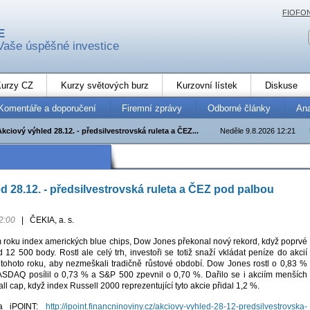
FIOFO
E
Vaše úspěšné investice
urzy CZ
Kurzy světových burz
Kurzovní lístek
Diskuse
Komentáře a doporučení
Firemní zprávy
Odborné články
An
Akciový výhled 28.12. - předsilvestrovská ruleta a ČEZ...
Neděle 9.8.2026 12:21
d 28.12. - předsilvestrovská ruleta a ČEZ pod palbou
2:00
|
ČEKIA, a. s.
roku index amerických blue chips, Dow Jones překonal nový rekord, když poprvé
ad 12 500 body. Rostl ale celý trh, investoři se totiž snaží vkládat peníze do akcií
tohoto roku, aby nezmeškali tradičně růstové období. Dow Jones rostl o 0,83 %
SDAQ posílil o 0,73 % a S&P 500 zpevnil o 0,70 %. Dařilo se i akciím menších
all cap, když index Russell 2000 reprezentující tyto akcie přidal 1,2 %.
na iPOINT:
http://ipoint.financninoviny.cz/akciovy-vyhled-28-12-predsilvestrovska-