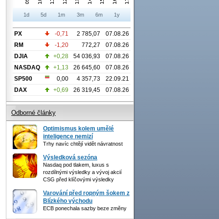
1d
5d
1m
3m
6m
1y
PX
-0,71
2 785,07
07.08.26
RM
-1,20
772,27
07.08.26
DJIA
+0,28
54 036,93
07.08.26
NASDAQ
+1,13
26 645,60
07.08.26
SP500
0,00
4 357,73
22.09.21
DAX
+0,69
26 319,45
07.08.26
Odborné články
Optimismus kolem umělé
inteligence nemizí
Trhy navíc chtějí vidět návratnost
Výsledková sezóna
Nasdaq pod tlakem, luxus s
rozdílnými výsledky a vývoj akcií
CSG před klíčovými výsledky
Varování před ropným šokem z
Blízkého východu
ECB ponechala sazby beze změny