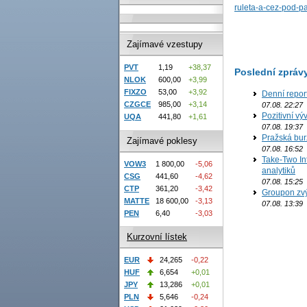
ruleta-a-cez-pod-p
Zajímavé vzestupy
PVT
1,19
+38,37
Poslední zpráv
NLOK
600,00
+3,99
FIXZO
53,00
+3,92
Denní repor
CZGCE
985,00
+3,14
07.08. 22:27
Pozitivní vý
UQA
441,80
+1,61
07.08. 19:37
Pražská bur
Zajímavé poklesy
07.08. 16:52
Take-Two In
VOW3
1 800,00
-5,06
analytiků
CSG
441,60
-4,62
07.08. 15:25
CTP
361,20
-3,42
Groupon zvý
MATTE
18 600,00
-3,13
07.08. 13:39
PEN
6,40
-3,03
Kurzovní lístek
EUR
24,265
-0,22
HUF
6,654
+0,01
JPY
13,286
+0,01
PLN
5,646
-0,24