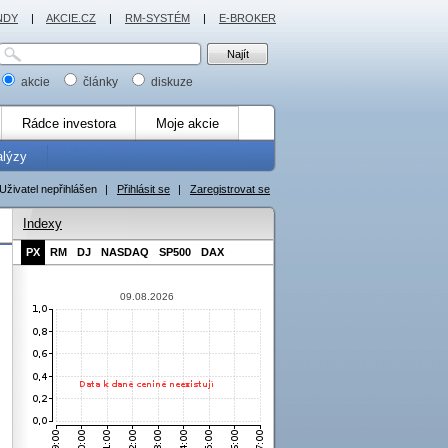
NDY
|
AKCIE.CZ
|
RM-SYSTÉM
|
E-BROKER
akcie
články
diskuze
Rádce investora
Moje akcie
alýzy
Uživatel nepřihlášen
|
Přihlásit se
|
Zaregistrovat se
Indexy
PX
RM
DJ
NASDAQ
SP500
DAX
09.08.2026