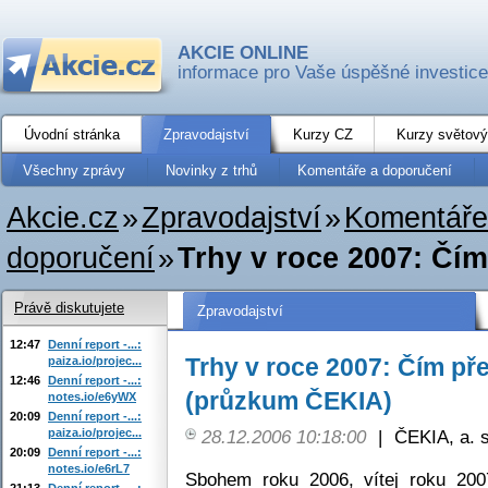
AKCIE ONLINE
informace pro Vaše úspěšné investice
Úvodní stránka
Zpravodajství
Kurzy CZ
Kurzy světový
Všechny zprávy
Novinky z trhů
Komentáře a doporučení
Akcie.cz
»
Zpravodajství
»
Komentáře
doporučení
»
Trhy v roce 2007: Čí
Právě diskutujete
Zpravodajství
12:47
Denní report -...:
Trhy v roce 2007: Čím p
paiza.io/projec...
12:46
Denní report -...:
(průzkum ČEKIA)
notes.io/e6yWX
20:09
Denní report -...:
paiza.io/projec...
28.12.2006 10:18:00
|
ČEKIA, a. s
20:09
Denní report -...:
notes.io/e6rL7
Sbohem roku 2006, vítej roku 200
21:13
Denní report -...: