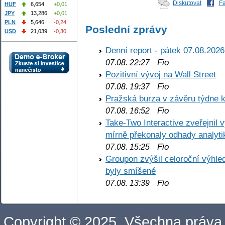
Diskutovat
F
HUF
6,654
+0,01
JPY
13,286
+0,01
PLN
5,646
-0,24
Poslední zprávy
USD
21,039
-0,30
Denní report - pátek 07.08.2026
Fio
07.08. 22:27
Pozitivní vývoj na Wall Street
Fio
07.08. 19:37
Pražská burza v závěru týdne k
Fio
07.08. 16:52
Take-Two Interactive zveřejnil 
mírně překonaly odhady analyti
Fio
07.08. 15:25
Groupon zvýšil celoroční výhl
byly smíšené
Fio
07.08. 13:39
Copyright © 2025. Všechna práva