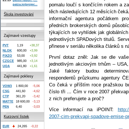
pomalu loučí s končícím rokem a za
paiza.io/projec...
těch následujících 12 měsících čeká.
Škola investování
informační agentura počátkem pros
předních brokerských domů působíc
týkajících se vyhlídek jak globálníc
Zajímavé vzestupy
jednotlivých SPADových titulů. Serv
přinese v seriálu několika článků s 
PVT
1,19
+38,37
NLOK
600,00
+3,99
FIXZO
53,00
+3,92
První dotaz zněl: Jak se dle vaš
CZGCE
985,00
+3,14
jednotlivým akciovým trhům – USA,
UQA
441,80
+1,61
Jaké faktory budou determino
Zajímavé poklesy
respondentů průzkumu agentury ČEK
Co čeká v příštím roce pražskou b
VOW3
1 800,00
-5,06
číslo tři ... Čím v roce 2007 překv
CSG
441,60
-4,62
CTP
361,20
-3,42
z nich preferujete a proč?
MATTE
18 600,00
-3,13
PEN
6,40
-3,03
Více informací na iPOINT:
http:
2007-cim-prekvapi-spadove-emise-pr
Kurzovní lístek
EUR
24,265
-0,22