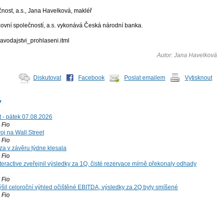
čnost, a.s., Jana Havelková, makléř
zovní společností, a.s. vykonává Česká národní banka.
ravodajstvi_prohlaseni.itml
Autor: Jana Havelková
Diskutovat
Facebook
Poslat emailem
Vytisknout
y
t - pátek 07.08.2026
Fio
voj na Wall Street
Fio
za v závěru týdne klesala
Fio
teractive zveřejnil výsledky za 1Q, čisté rezervace mírně překonaly odhady
Fio
šil celoroční výhled očištěné EBITDA, výsledky za 2Q byly smíšené
Fio