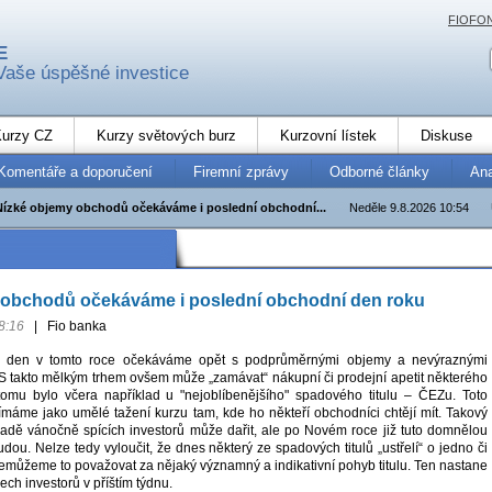
FIOFO
E
Vaše úspěšné investice
urzy CZ
Kurzy světových burz
Kurzovní lístek
Diskuse
Komentáře a doporučení
Firemní zprávy
Odborné články
An
Nízké objemy obchodů očekáváme i poslední obchodní...
Neděle 9.8.2026 10:54
 obchodů očekáváme i poslední obchodní den roku
8:16
|
Fio banka
í den v tomto roce očekáváme opět s podprůměrnými objemy a nevýraznými
S takto mělkým trhem ovšem může „zamávat“ nákupní či prodejní apetit některého
 tomu bylo včera například u "nejoblíbenějšího" spadového titulu – ČEZu. Toto
máme jako umělé tažení kurzu tam, kde ho někteří obchodníci chtějí mít. Takový
padě vánočně spících investorů může dařit, ale po Novém roce již tuto domnělou
udou. Nelze tedy vyloučit, že dnes některý ze spadových titulů „ustřelí“ o jedno či
nemůžeme to považovat za nějaký významný a indikativní pohyb titulu. Ten nastane
ech investorů v příštím týdnu.