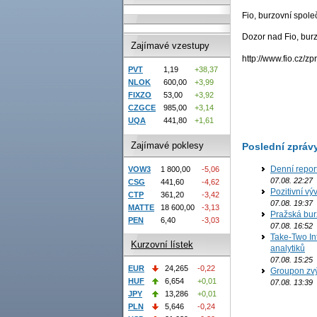
Fio, burzovní spole
Dozor nad Fio, bur
Zajímavé vzestupy
http://www.fio.cz/zp
PVT
1,19
+38,37
NLOK
600,00
+3,99
FIXZO
53,00
+3,92
CZGCE
985,00
+3,14
UQA
441,80
+1,61
Zajímavé poklesy
Poslední zpráv
Denní repor
VOW3
1 800,00
-5,06
07.08. 22:27
CSG
441,60
-4,62
Pozitivní vý
CTP
361,20
-3,42
07.08. 19:37
MATTE
18 600,00
-3,13
Pražská bur
PEN
6,40
-3,03
07.08. 16:52
Take-Two In
Kurzovní lístek
analytiků
07.08. 15:25
EUR
24,265
-0,22
Groupon zvý
HUF
6,654
+0,01
07.08. 13:39
JPY
13,286
+0,01
PLN
5,646
-0,24