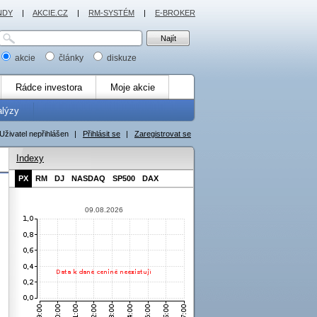
NDY
|
AKCIE.CZ
|
RM-SYSTÉM
|
E-BROKER
akcie
články
diskuze
Rádce investora
Moje akcie
alýzy
Uživatel nepřihlášen
|
Přihlásit se
|
Zaregistrovat se
Indexy
PX
RM
DJ
NASDAQ
SP500
DAX
09.08.2026