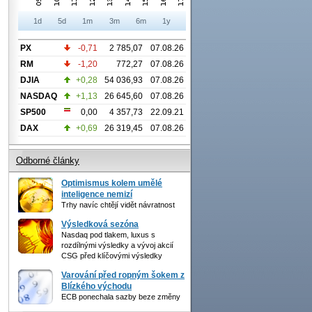
1d
5d
1m
3m
6m
1y
PX
-0,71
2 785,07
07.08.26
RM
-1,20
772,27
07.08.26
DJIA
+0,28
54 036,93
07.08.26
NASDAQ
+1,13
26 645,60
07.08.26
SP500
0,00
4 357,73
22.09.21
DAX
+0,69
26 319,45
07.08.26
Odborné články
Optimismus kolem umělé
inteligence nemizí
Trhy navíc chtějí vidět návratnost
Výsledková sezóna
Nasdaq pod tlakem, luxus s
rozdílnými výsledky a vývoj akcií
CSG před klíčovými výsledky
Varování před ropným šokem z
Blízkého východu
ECB ponechala sazby beze změny