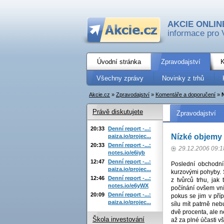
AKCIE ONLIN
informace pro 
Úvodní stránka
Zpravodajství
K
Všechny zprávy
Novinky z trhů
Akcie.cz
»
Zpravodajství
»
Komentáře a doporučení
»
Právě diskutujete
Zpravodajství
20:33
Denní report -...:
Nízké objemy
paiza.io/projec...
20:33
Denní report -...:
29.12.2006 09:1
notes.io/e6iyb
12:47
Denní report -...:
Poslední obchodn
paiza.io/projec...
kurzovými pohyby. 
12:46
Denní report -...:
z tvůrců trhu, jak
notes.io/e6yWX
počínání ovšem vní
20:09
Denní report -...:
pokus se jim v pří
paiza.io/projec...
sílu mít patrně neb
dvě procenta, ale 
Škola investování
až za plné účasti vš