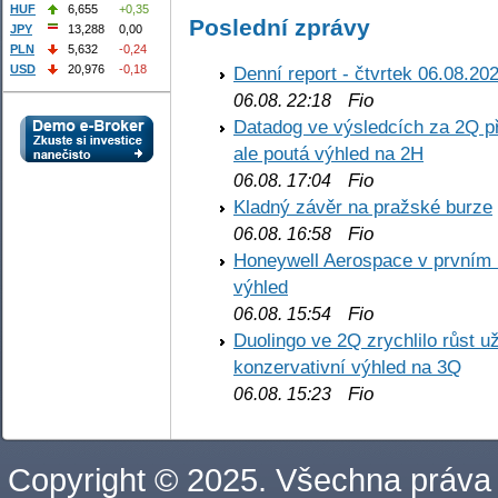
HUF
6,655
+0,35
Poslední zprávy
JPY
13,288
0,00
PLN
5,632
-0,24
Denní report - čtvrtek 06.08.20
USD
20,976
-0,18
Fio
06.08. 22:18
Datadog ve výsledcích za 2Q př
ale poutá výhled na 2H
Fio
06.08. 17:04
Kladný závěr na pražské burze
Fio
06.08. 16:58
Honeywell Aerospace v prvním re
výhled
Fio
06.08. 15:54
Duolingo ve 2Q zrychlilo růst už
konzervativní výhled na 3Q
Fio
06.08. 15:23
Copyright © 2025. Všechna práva