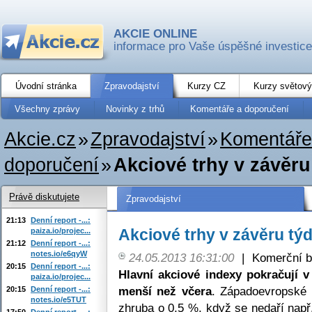
AKCIE ONLINE
informace pro Vaše úspěšné investice
Úvodní stránka
Zpravodajství
Kurzy CZ
Kurzy světový
Všechny zprávy
Novinky z trhů
Komentáře a doporučení
Akcie.cz
»
Zpravodajství
»
Komentáře
doporučení
»
Akciové trhy v závěru
Právě diskutujete
Zpravodajství
21:13
Denní report -...:
Akciové trhy v závěru týd
paiza.io/projec...
21:12
Denní report -...:
notes.io/e6qyW
24.05.2013 16:31:00
|
Komerční b
20:15
Denní report -...:
Hlavní akciové indexy pokračují 
paiza.io/projec...
menší než včera
. Západoevropské i
20:15
Denní report -...:
notes.io/e5TUT
zhruba o 0,5 %, když se nedaří nap
17:50
Denní report -...: