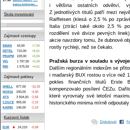
i většina ostatních odvětví, v
paiza.io/projec...
Z jednotlivých titulů patří mezi ne
Škola investování
Raiffeisen (klesá o 2,5 % po zpráv
Italia (ztrácí také okolo 2,5 % po
rozdělení své divize pevných linek
Zajímavé vzestupy
akcie navzdory tomu, že dubnové ob
EMAN
43,00
+7,50
rostly rychleji, než se čekalo.
DETEL
710,00
+6,61
PRAPM
228,00
+5,56
Pražská burza v souladu s vývoje
VIG
1 797,00
+5,09
RBI
1 575,50
+4,61
Dalším regionálním indexům se přito
i maďarský BUX rostou o více než 1
Zajímavé poklesy
pokles finančních titulů Erst
SHELL
877,00
-10,33
kompenzovalo posílení ČEZu. Dařil
NOKIA
200,00
-4,40
které vyrovnaly své letošní maxi
ATS
3 504,00
-2,56
historického minima mírně odpoutaly
CZGCE
955,00
-2,15
KARIN
140,00
-2,10
Kurzovní lístek
Diskutovat
F
EUR
24,210
-0,08