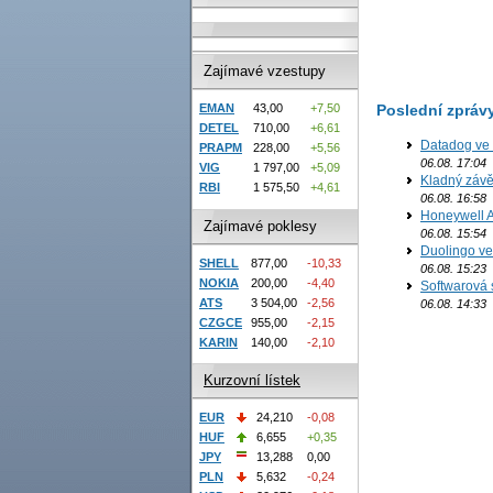
Zajímavé vzestupy
Poslední zpráv
EMAN
43,00
+7,50
DETEL
710,00
+6,61
Datadog ve 
PRAPM
228,00
+5,56
06.08. 17:04
VIG
1 797,00
+5,09
Kladný závě
RBI
1 575,50
+4,61
06.08. 16:58
Honeywell Ae
Zajímavé poklesy
06.08. 15:54
Duolingo ve 
SHELL
877,00
-10,33
06.08. 15:23
NOKIA
200,00
-4,40
Softwarová 
ATS
3 504,00
-2,56
06.08. 14:33
CZGCE
955,00
-2,15
KARIN
140,00
-2,10
Kurzovní lístek
EUR
24,210
-0,08
HUF
6,655
+0,35
JPY
13,288
0,00
PLN
5,632
-0,24