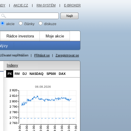
NDY
|
AKCIE.CZ
|
RM-SYSTÉM
|
E-BROKER
akcie
články
diskuze
Rádce investora
Moje akcie
alýzy
Uživatel nepřihlášen
|
Přihlásit se
|
Zaregistrovat se
Indexy
PX
RM
DJ
NASDAQ
SP500
DAX
06.08.2026