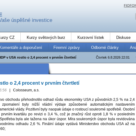
FIOFO
E
Vaše úspěšné investice
urzy CZ
Kurzy světových burz
Kurzovní lístek
Diskuse
Komentáře a doporučení
Firemní zprávy
Odborné články
An
HDP v USA rostlo o 2,4 procent v prvním čtvrtletí
Čtvrtek 6.8.2026 22:01
lo o 2,4 procent v prvním čtvrtletí
6:56
|
Colosseum, a.s.
stvo obchodu přehodnotilo odhad růstu ekonomiky USA z původních 2,5 % na 2,4
zpomalení byly nižší vládní výdaje způsobené automatickým nastavením
americké vlády. Pozitivní byly naopak údaje o rostoucí soukromé spotřebě. Osobní
v prvním kvartálu po revizi o 3,4 %, což je značný růst oproti 1,8 % v posledním
2. Spotřeba byla ale tažena na úkor úspor. Míra soukromých úspor byla revidována
ůvodnímu odhadu 2,6 %. Finální údaje vydává Ministerstvo obchodu USA až na
160;