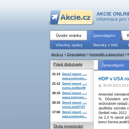
AKCIE ONLIN
informace pro 
Úvodní stránka
Zpravodajství
K
Všechny zprávy
Novinky z trhů
Akcie.cz
»
Zpravodajství
»
Komentáře a doporučení
»
Právě diskutujete
Zpravodajství
21:13
Denní report -...:
HDP v USA rost
paiza.io/projec...
21:12
Denní report -...:
30.05.2013 19:1
notes.io/e6qyW
20:15
Denní report -...:
Americké minister
paiza.io/projec...
%. Důvodem pro 
20:15
Denní report -...:
snižováním výdajů 
notes.io/e5TUT
spotřeba vzrostla 
17:50
Denní report -...:
čtvrtletí roku 201
paiza.io/projec...
na 2,3 % oproti p
konci června.and#
Škola investování