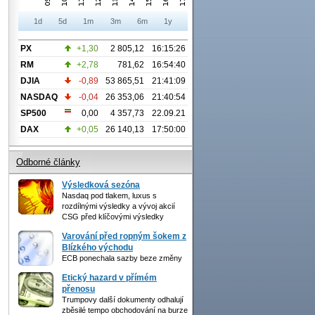
1d
5d
1m
3m
6m
1y
PX
+1,30
2 805,12
16:15:26
RM
+2,78
781,62
16:54:40
DJIA
-0,89
53 865,51
21:41:09
NASDAQ
-0,04
26 353,06
21:40:54
SP500
0,00
4 357,73
22.09.21
DAX
+0,05
26 140,13
17:50:00
Odborné články
Výsledková sezóna
Nasdaq pod tlakem, luxus s
rozdílnými výsledky a vývoj akcií
CSG před klíčovými výsledky
Varování před ropným šokem z
Blízkého východu
ECB ponechala sazby beze změny
Etický hazard v přímém
přenosu
Trumpovy další dokumenty odhalují
zběsilé tempo obchodování na burze