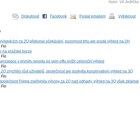
Autor: Vít Jedlička
Diskutovat
Facebook
Poslat emailem
Vytisknout
y
výsledcích za 2Q překonal očekávání, pozornost trhu ale poutá výhled na 2H
Fio
r na pražské burze
Fio
rospace v prvním reportu po spin-offu snížil celoroční výhled
Fio
2Q zrychlilo růst uživatelů, společnost ale poskytla konzervativní výhled na 3Q
Fio
společnost Figma zveřejnila výnosy za 2Q nad odhady, výhled na 3Q však zklamal
Fio