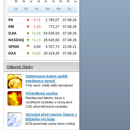
1d
5d
1m
3m
6m
1y
PX
-0,71
2 785,07
07.08.26
RM
-1,20
772,27
07.08.26
DJIA
+0,28
54 036,93
07.08.26
NASDAQ
+1,13
26 645,60
07.08.26
SP500
0,00
4 357,73
22.09.21
DAX
+0,69
26 319,45
07.08.26
Odborné články
Optimismus kolem umělé
inteligence nemizí
Trhy navíc chtějí vidět návratnost
Výsledková sezóna
Nasdaq pod tlakem, luxus s
rozdílnými výsledky a vývoj akcií
CSG před klíčovými výsledky
Varování před ropným šokem z
Blízkého východu
ECB ponechala sazby beze změny