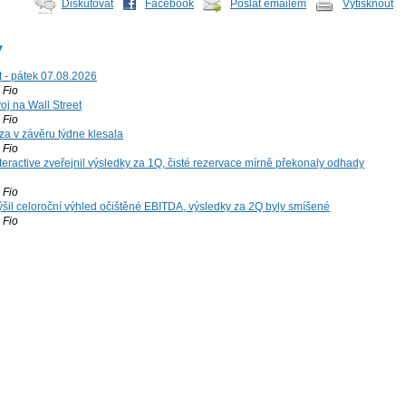
Diskutovat
Facebook
Poslat emailem
Vytisknout
y
t - pátek 07.08.2026
Fio
voj na Wall Street
Fio
za v závěru týdne klesala
Fio
teractive zveřejnil výsledky za 1Q, čisté rezervace mírně překonaly odhady
Fio
šil celoroční výhled očištěné EBITDA, výsledky za 2Q byly smíšené
Fio