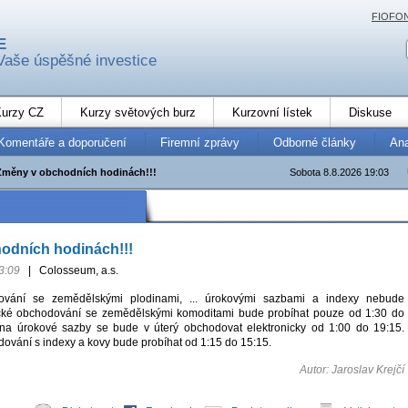
FIOFO
E
Vaše úspěšné investice
urzy CZ
Kurzy světových burz
Kurzovní lístek
Diskuse
Komentáře a doporučení
Firemní zprávy
Odborné články
An
Změny v obchodních hodinách!!!
Sobota 8.8.2026 19:03
odních hodinách!!!
3:09
|
Colosseum, a.s.
ování se zemědělskými plodinami, ... úrokovými sazbami a indexy nebude
nické obchodování se zemědělskými komoditami bude probíhat pouze od 1:30 do
 na úrokové sazby se bude v úterý obchodovat elektronicky od 1:00 do 19:15.
dování s indexy a kovy bude probíhat od 1:15 do 15:15.
Autor: Jaroslav Krejčí