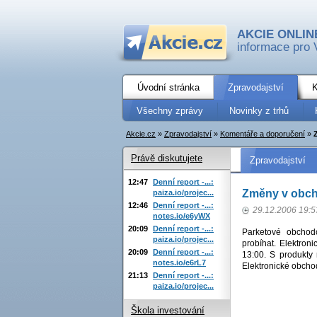
AKCIE ONLIN
informace pro 
Úvodní stránka
Zpravodajství
K
Všechny zprávy
Novinky z trhů
Akcie.cz
»
Zpravodajství
»
Komentáře a doporučení
»
Právě diskutujete
Zpravodajství
12:47
Denní report -...:
Změny v obch
paiza.io/projec...
12:46
Denní report -...:
29.12.2006 19:5
notes.io/e6yWX
20:09
Denní report -...:
Parketové obchod
paiza.io/projec...
probíhat. Elektro
20:09
Denní report -...:
13:00. S produkty
notes.io/e6rL7
Elektronické obcho
21:13
Denní report -...:
paiza.io/projec...
Škola investování