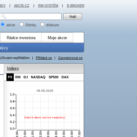
NDY
|
AKCIE.CZ
|
RM-SYSTÉM
|
E-BROKER
akcie
články
diskuze
Rádce investora
Moje akcie
alýzy
Uživatel nepřihlášen
|
Přihlásit se
|
Zaregistrovat se
Indexy
PX
RM
DJ
NASDAQ
SP500
DAX
08.08.2026