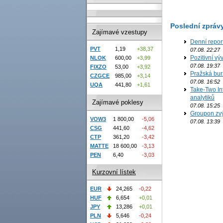
Poslední zpráv
Zajímavé vzestupy
Denní repor
PVT
1,19
+38,37
07.08. 22:27
Pozitivní vý
NLOK
600,00
+3,99
07.08. 19:37
FIXZO
53,00
+3,92
Pražská bur
CZGCE
985,00
+3,14
07.08. 16:52
UQA
441,80
+1,61
Take-Two In
analytiků
Zajímavé poklesy
07.08. 15:25
Groupon zvý
VOW3
1 800,00
-5,06
07.08. 13:39
CSG
441,60
-4,62
CTP
361,20
-3,42
MATTE
18 600,00
-3,13
PEN
6,40
-3,03
Kurzovní lístek
EUR
24,265
-0,22
HUF
6,654
+0,01
JPY
13,286
+0,01
PLN
5,646
-0,24