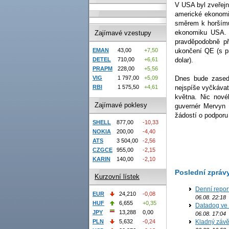
V USA byl zveřejn
americké ekonomik
směrem k horšímu 
ekonomiku USA. 
Zajímavé vzestupy
pravděpodobně př
EMAN
43,00
+7,50
ukončení QE (s pr
DETEL
710,00
+6,61
dolar).
PRAPM
228,00
+5,56
VIG
1 797,00
+5,09
Dnes bude zased
RBI
1 575,50
+4,61
nejspíše vyčkávat
května. Nic nové
Zajímavé poklesy
guvernér Mervyn 
žádostí o podporu
SHELL
877,00
-10,33
NOKIA
200,00
-4,40
ATS
3 504,00
-2,56
CZGCE
955,00
-2,15
KARIN
140,00
-2,10
Poslední zpráv
Kurzovní lístek
Denní report
EUR
24,210
-0,08
06.08. 22:18
HUF
6,655
+0,35
Datadog ve 
JPY
13,288
0,00
06.08. 17:04
Kladný závě
PLN
5,632
-0,24