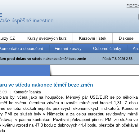
FIOFO
E
Vaše úspěšné investice
urzy CZ
Kurzy světových burz
Kurzovní lístek
Diskuse
Komentáře a doporučení
Firemní zprávy
Odborné články
An
Euro proti dolaru ve středu nakonec téměř beze změn
Pátek 7.8.2026 2:56
laru ve středu nakonec téměř beze změn
6:00
|
Komerční banka
dolaru byl včera jako na houpačce. Měnový pár USD/EUR se po několika
téměř ke svému úternímu závěru a uzavřel mírně pod hranicí 1,31. Z obou
sme se totiž dočkali nepříliš příznivých ekonomických indikátorů. Konečné
ory PMI ze služeb byly v Německu a za celou eurozónu revidovány mírně
zůstávají v pásmu kontrakce. Pozitivní překvapení přinesl PMI ze služeb ve
v květnu vzrostl na 47,3 bodu z dubnových 44,4 bodu, přestože trh očekával
odu.