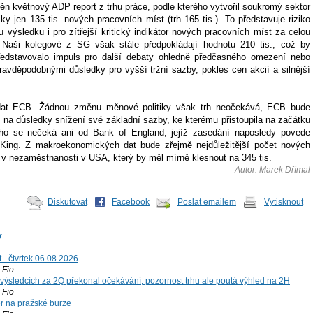
ěn květnový ADP report z trhu práce, podle kterého vytvořil soukromý sektor
y jen 135 tis. nových pracovních míst (trh 165 tis.). To představuje riziko
výsledku i pro zítřejší kritický indikátor nových pracovních míst za celou
Naši kolegové z SG však stále předpokládají hodnotu 210 tis., což by
edstavovalo impuls pro další debaty ohledně předčasného omezení nebo
avděpodobnými důsledky pro vyšší tržní sazby, pokles cen akcií a silnější
at ECB. Žádnou změnu měnové politiky však trh neočekává, ECB bude
 na důsledky snížení své základní sazby, ke kterému přistoupila na začátku
ho se nečeká ani od Bank of England, jejíž zasedání naposledy povede
King. Z makroekonomických dat bude zřejmě nejdůležitější počet nových
 v nezaměstnanosti v USA, který by měl mírně klesnout na 345 tis.
Autor: Marek Dřímal
Diskutovat
Facebook
Poslat emailem
Vytisknout
y
 - čtvrtek 06.08.2026
Fio
výsledcích za 2Q překonal očekávání, pozornost trhu ale poutá výhled na 2H
Fio
r na pražské burze