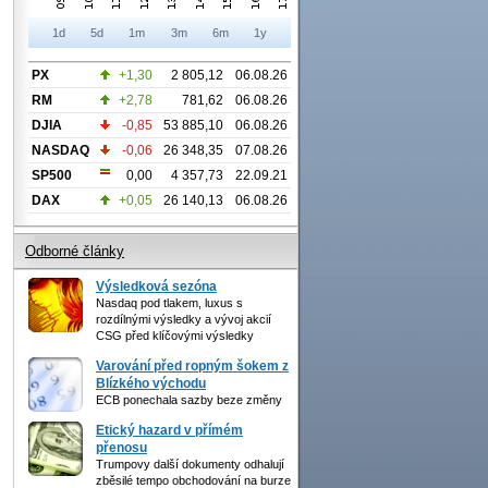
1d
5d
1m
3m
6m
1y
PX
+1,30
2 805,12
06.08.26
RM
+2,78
781,62
06.08.26
DJIA
-0,85
53 885,10
06.08.26
NASDAQ
-0,06
26 348,35
07.08.26
SP500
0,00
4 357,73
22.09.21
DAX
+0,05
26 140,13
06.08.26
Odborné články
Výsledková sezóna
Nasdaq pod tlakem, luxus s
rozdílnými výsledky a vývoj akcií
CSG před klíčovými výsledky
Varování před ropným šokem z
Blízkého východu
ECB ponechala sazby beze změny
Etický hazard v přímém
přenosu
Trumpovy další dokumenty odhalují
zběsilé tempo obchodování na burze