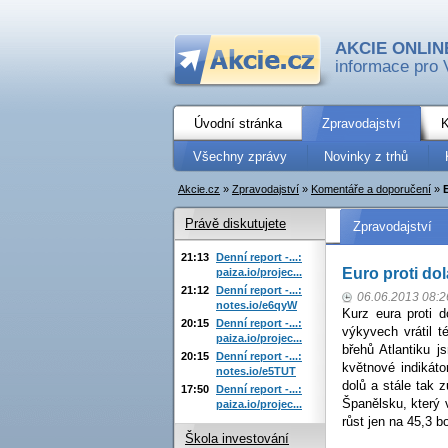
AKCIE ONLIN
informace pro 
Úvodní stránka
Zpravodajství
K
Všechny zprávy
Novinky z trhů
Akcie.cz
»
Zpravodajství
»
Komentáře a doporučení
»
Právě diskutujete
Zpravodajství
21:13
Denní report -...:
Euro proti do
paiza.io/projec...
21:12
Denní report -...:
06.06.2013 08:2
notes.io/e6qyW
Kurz eura proti 
20:15
Denní report -...:
výkyvech vrátil 
paiza.io/projec...
břehů Atlantiku j
20:15
Denní report -...:
květnové indikát
notes.io/e5TUT
dolů a stále tak 
17:50
Denní report -...:
Španělsku, který 
paiza.io/projec...
růst jen na 45,3 b
Škola investování