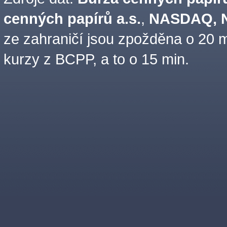
cenných papírů a.s.
,
NASDAQ, N
ze zahraničí jsou zpožděna o 20 m
kurzy z BCPP, a to o 15 min.