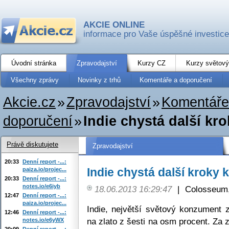
AKCIE ONLINE
informace pro Vaše úspěšné investice
Úvodní stránka
Zpravodajství
Kurzy CZ
Kurzy světový
Všechny zprávy
Novinky z trhů
Komentáře a doporučení
Akcie.cz
»
Zpravodajství
»
Komentáře
doporučení
»
Indie chystá další kr
Právě diskutujete
Zpravodajství
20:33
Denní report -...:
Indie chystá další kroky 
paiza.io/projec...
20:33
Denní report -...:
notes.io/e6iyb
18.06.2013 16:29:47
|
Colosseum,
12:47
Denní report -...:
paiza.io/projec...
Indie, největší světový konzument z
12:46
Denní report -...:
na zlato z šesti na osm procent. Za 
notes.io/e6yWX
20:09
Denní report -...: