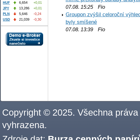
HUF
6,654
+0,01
Fio
07.08. 15:25
JPY
13,286
+0,01
Groupon zvýšil celoroční výhl
PLN
5,646
-0,24
USD
21,039
-0,30
byly smíšené
Fio
07.08. 13:39
Copyright © 2025. Všechna práva
vyhrazena.
Zdroje dat:
Burza cenných papírů