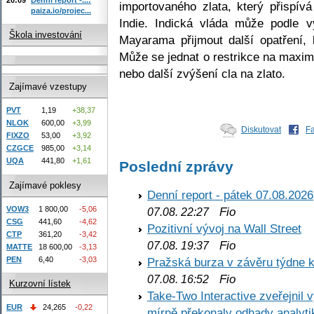
importovaného zlata, který přispí
paiza.io/projec...
Indie. Indická vláda může podle v
Škola investování
Mayarama přijmout další opatření,
Může se jednat o restrikce na maxi
nebo další zvýšení cla na zlato.
Zajímavé vzestupy
PVT
1,19
+38,37
NLOK
600,00
+3,99
Diskutovat
F
FIXZO
53,00
+3,92
CZGCE
985,00
+3,14
UQA
441,80
+1,61
Poslední zprávy
Zajímavé poklesy
Denní report - pátek 07.08.2026
VOW3
1 800,00
-5,06
Fio
07.08. 22:27
CSG
441,60
-4,62
Pozitivní vývoj na Wall Street
CTP
361,20
-3,42
Fio
07.08. 19:37
MATTE
18 600,00
-3,13
PEN
6,40
-3,03
Pražská burza v závěru týdne k
Fio
07.08. 16:52
Kurzovní lístek
Take-Two Interactive zveřejnil 
EUR
24,265
-0,22
mírně překonaly odhady analyti