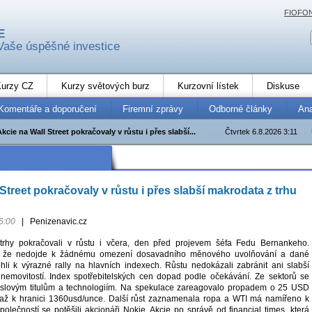
FIOFO
E
Vaše úspěšné investice
urzy CZ
Kurzy světových burz
Kurzovní lístek
Diskuse
Komentáře a doporučení
Firemní zprávy
Odborné články
An
Akcie na Wall Street pokračovaly v růstu i přes slabší...
Čtvrtek 6.8.2026 3:11
Street pokračovaly v růstu i přes slabší makrodata z trhu
6:00
|
Penizenavic.cz
trhy pokračovali v růstu i včera, den před projevem šéfa Fedu Bernankeho.
uji, že nedojde k žádnému omezení dosavadního měnového uvolňování a dané
i k výrazné rally na hlavních indexech. Růstu nedokázali zabránit ani slabší
nemovitostí. Index spotřebitelských cen dopad podle očekávání. Ze sektorů se
myslovým titulům a technologiím. Na spekulace zareagovalo propadem o 25 USD
e až k hranici 1360usd/unce. Další růst zaznamenala ropa a WTI má namířeno k
olečností se potěšili akcionáři Nokie. Akcie po správě od financial times, která