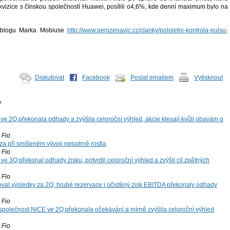
kvizice s čínskou společností Huawei, posílili o4,6%, kde denní maximum bylo na
z blogu Marka Mobiuse
http://www.penizenavic.cz/clanky/pololetni-kontrola-pulsu-
Diskutovat
Facebook
Poslat emailem
Vytisknout
y
ve 2Q překonala odhady a zvýšila celoroční výhled, akcie klesají kvůli obavám o
Fio
za při smíšeném vývoji nepatrně rostla
Fio
ve 3Q překonal odhady zisku, potvrdil celoroční výhled a zvýšil cíl zpětných
Fio
oval výsledky za 2Q, hrubé rezervace i očistěný zisk EBITDA překonaly odhady
Fio
společnost NiCE ve 2Q překonala očekávání a mírně zvýšila celoroční výhled
Fio