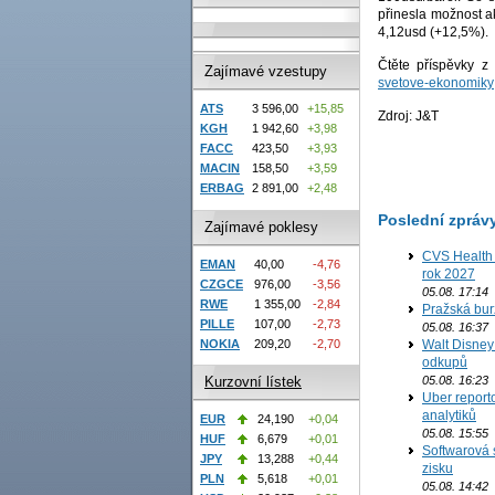
přinesla možnost a
4,12usd (+12,5%).
Čtěte příspěvky 
Zajímavé vzestupy
svetove-ekonomiky
ATS
3 596,00
+15,85
Zdroj: J&T
KGH
1 942,60
+3,98
FACC
423,50
+3,93
MACIN
158,50
+3,59
ERBAG
2 891,00
+2,48
Poslední zpráv
Zajímavé poklesy
CVS Health 
EMAN
40,00
-4,76
rok 2027
CZGCE
976,00
-3,56
05.08. 17:14
RWE
1 355,00
-2,84
Pražská bur
PILLE
107,00
-2,73
05.08. 16:37
Walt Disney 
NOKIA
209,20
-2,70
odkupů
05.08. 16:23
Kurzovní lístek
Uber report
analytiků
EUR
24,190
+0,04
05.08. 15:55
HUF
6,679
+0,01
Softwarová 
JPY
13,288
+0,44
zisku
PLN
5,618
+0,01
05.08. 14:42