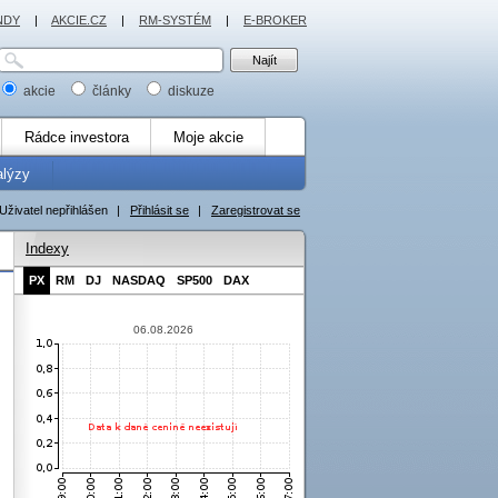
NDY
|
AKCIE.CZ
|
RM-SYSTÉM
|
E-BROKER
akcie
články
diskuze
Rádce investora
Moje akcie
alýzy
Uživatel nepřihlášen
|
Přihlásit se
|
Zaregistrovat se
Indexy
PX
RM
DJ
NASDAQ
SP500
DAX
06.08.2026