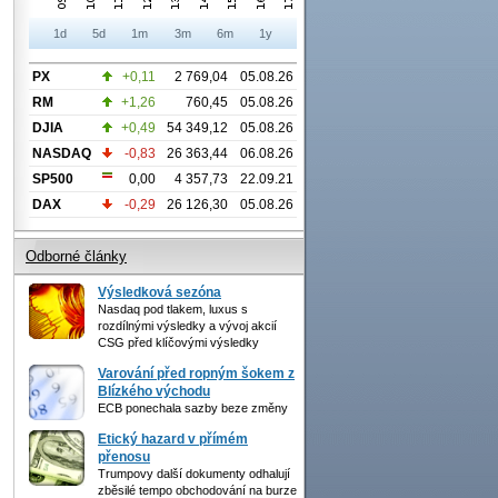
1d
5d
1m
3m
6m
1y
PX
+0,11
2 769,04
05.08.26
RM
+1,26
760,45
05.08.26
DJIA
+0,49
54 349,12
05.08.26
NASDAQ
-0,83
26 363,44
06.08.26
SP500
0,00
4 357,73
22.09.21
DAX
-0,29
26 126,30
05.08.26
Odborné články
Výsledková sezóna
Nasdaq pod tlakem, luxus s
rozdílnými výsledky a vývoj akcií
CSG před klíčovými výsledky
Varování před ropným šokem z
Blízkého východu
ECB ponechala sazby beze změny
Etický hazard v přímém
přenosu
Trumpovy další dokumenty odhalují
zběsilé tempo obchodování na burze