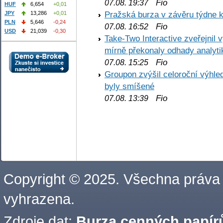
Fio
07.08. 19:37
HUF
6,654
+0,01
Pražská burza v závěru týdne k
JPY
13,286
+0,01
PLN
5,646
-0,24
Fio
07.08. 16:52
USD
21,039
-0,30
Take-Two Interactive zveřejnil 
mírně překonaly odhady analyti
Fio
07.08. 15:25
Groupon zvýšil celoroční výhl
byly smíšené
Fio
07.08. 13:39
Copyright © 2025. Všechna práva
vyhrazena.
Zdroje dat:
Burza cenných papírů