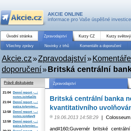
AKCIE ONLINE
informace pro Vaše úspěšné investice
Úvodní stránka
Zpravodajství
Kurzy CZ
Kurzy světový
Všechny zprávy
Novinky z trhů
Komentáře a doporučení
Akcie.cz
»
Zpravodajství
»
Komentáře
doporučení
»
Britská centrální ban
Právě diskutujete
Zpravodajství
21:04
Denní report -...:
Britská centrální banka n
notes.io/e6aQb
21:04
Denní report -...:
kvantitativního uvolňová
paiza.io/projec...
12:58
Denní report -...:
notes.io/e6ay9
19.06.2013 14:58:29
|
Colosseum,
12:58
Denní report -...:
paiza.io/projec...
and#160;Guvernér britské centrál
20:33
Denní report -...: