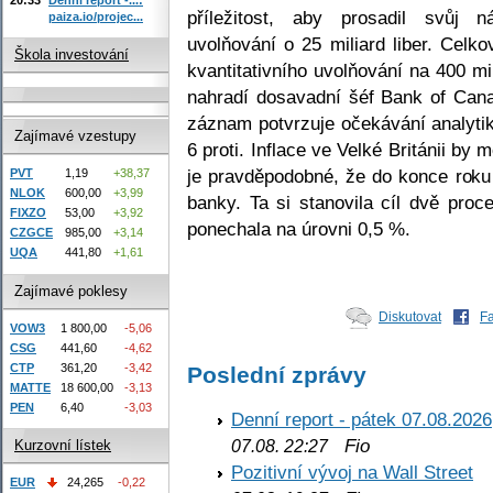
příležitost, aby prosadil svůj n
paiza.io/projec...
uvolňování o 25 miliard liber. Celk
Škola investování
kvantitativního uvolňování na 400 mi
nahradí dosavadní šéf Bank of Can
záznam potvrzuje očekávání analyti
Zajímavé vzestupy
6 proti. Inflace ve Velké Británii by
je pravděpodobné, že do konce roku 
PVT
1,19
+38,37
NLOK
600,00
+3,99
banky. Ta si stanovila cíl dvě pro
FIXZO
53,00
+3,92
ponechala na úrovni 0,5 %.
CZGCE
985,00
+3,14
UQA
441,80
+1,61
Zajímavé poklesy
Diskutovat
F
VOW3
1 800,00
-5,06
CSG
441,60
-4,62
CTP
361,20
-3,42
Poslední zprávy
MATTE
18 600,00
-3,13
PEN
6,40
-3,03
Denní report - pátek 07.08.2026
Fio
07.08. 22:27
Kurzovní lístek
Pozitivní vývoj na Wall Street
EUR
24,265
-0,22