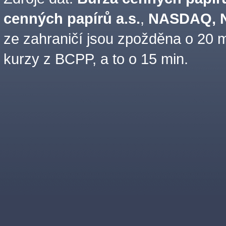
cenných papírů a.s.
,
NASDAQ, N
ze zahraničí jsou zpožděna o 20 m
kurzy z BCPP, a to o 15 min.