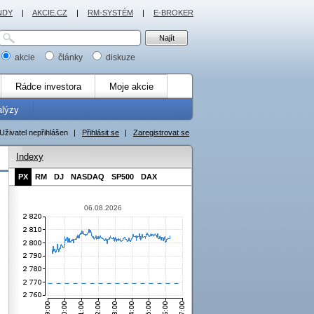
NDY
|
AKCIE.CZ
|
RM-SYSTÉM
|
E-BROKER
akcie
články
diskuze
Rádce investora
Moje akcie
alýzy
Uživatel nepřihlášen
|
Přihlásit se
|
Zaregistrovat se
Indexy
PX
RM
DJ
NASDAQ
SP500
DAX
06.08.2026