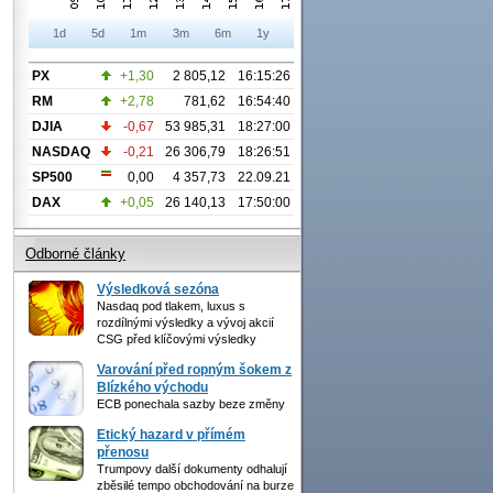
1d
5d
1m
3m
6m
1y
PX
+1,30
2 805,12
16:15:26
RM
+2,78
781,62
16:54:40
DJIA
-0,67
53 985,31
18:27:00
NASDAQ
-0,21
26 306,79
18:26:51
SP500
0,00
4 357,73
22.09.21
DAX
+0,05
26 140,13
17:50:00
Odborné články
Výsledková sezóna
Nasdaq pod tlakem, luxus s
rozdílnými výsledky a vývoj akcií
CSG před klíčovými výsledky
Varování před ropným šokem z
Blízkého východu
ECB ponechala sazby beze změny
Etický hazard v přímém
přenosu
Trumpovy další dokumenty odhalují
zběsilé tempo obchodování na burze