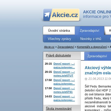
AKCIE ONLIN
informace pro 
Úvodní stránka
Zpravodajství
K
Všechny zprávy
Novinky z trhů
Akcie.cz
»
Zpravodajství
»
Komentáře a doporučení
»
Právě diskutujete
Zpravodajství
20:15
Denní report -...:
Akciový výhle
paiza.io/projec...
20:15
Denní report -...:
značným oslab
notes.io/e5TUT
21.06.2013 11:0
17:50
Denní report -...:
paiza.io/projec...
Šéf Fedu Bernanke
17:50
Denní report -...:
(letošní růst HDP 
notes.io/e5T61
do své bilance (kt
14:03
Denní report -...:
příslib Fedu, kter
paiza.io/projec...
nezaměstnanosti bu
akciové indexy ta
Škola investování
komunikaci - zpří