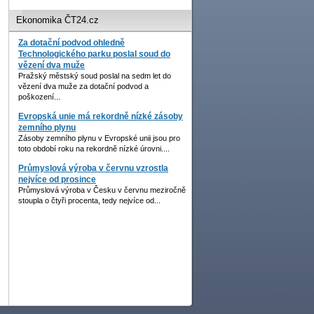
Ekonomika ČT24.cz
Za dotační podvod ohledně
Technologického parku poslal soud do
vězení dva muže
Pražský městský soud poslal na sedm let do
vězení dva muže za dotační podvod a
poškození...
Evropská unie má rekordně nízké zásoby
zemního plynu
Zásoby zemního plynu v Evropské unii jsou pro
toto období roku na rekordně nízké úrovni....
Průmyslová výroba v červnu vzrostla
nejvíce od prosince
Průmyslová výroba v Česku v červnu meziročně
stoupla o čtyři procenta, tedy nejvíce od...