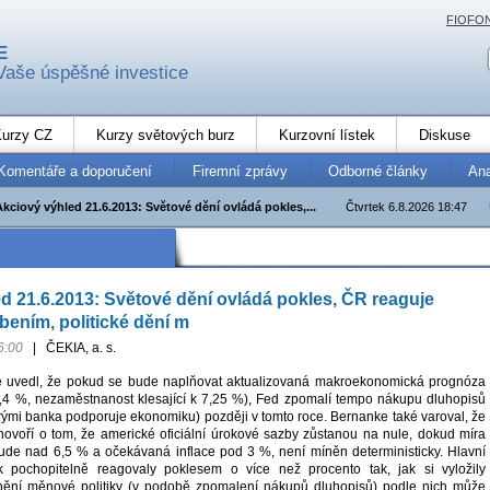
FIOFO
E
Vaše úspěšné investice
urzy CZ
Kurzy světových burz
Kurzovní lístek
Diskuse
Komentáře a doporučení
Firemní zprávy
Odborné články
An
Akciový výhled 21.6.2013: Světové dění ovládá pokles,...
Čtvrtek 6.8.2026 18:47
d 21.6.2013: Světové dění ovládá pokles, ČR reaguje
ením, politické dění m
6:00
|
ČEKIA, a. s.
 uvedl, že pokud se bude naplňovat aktualizovaná makroekonomická prognóza
2,4 %, nezaměstnanost klesající k 7,25 %), Fed zpomalí tempo nákupu dluhopisů
erými banka podporuje ekonomiku) později v tomto roce. Bernanke také varoval, že
ý hovoří o tom, že americké oficiální úrokové sazby zůstanou na nule, dokud míra
de nad 6,5 % a očekávaná inflace pod 3 %, není míněn deterministicky. Hlavní
k pochopitelně reagovaly poklesem o více než procento tak, jak si vyložily
snění měnové politiky (v podobě zpomalení nákupů dluhopisů) podle nich může