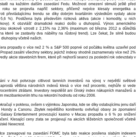
podstatě na každém dalším zasedání Fedu. Možnost omezení stimulů ještě před
 roku se projevila napříč sektory, přičemž nejvíce klesaly energetika a
roti převládajícímu trendu se díky dobrým kvartálním výsledkům vydaly akcie
,6 %). Postižena byla především riziková aktiva (akcie i komodity, u nich
kovy). K obzvlášť dramatické reakci došlo u dluhopisů. Výnos amerického
opisu skokově vzrostl z 2,15% na 2,36% (maximum od března 2012 a důležitá
na které se zastavily dva náběhy na růstový trend). Lze čekat, že silně budou
 dluhopisy včetně našich.
čera propadly o více než 2 % a S&P 500 poprvé od počátku května uzavřel pod
 Propad zasáhl všechny sektory, jejichž indexy shodně zaznamenaly více než 2%
vedly akcie stavebních firem, které při nejhorší seanci za poslední rok odevzdaly v
ání v Asii potvrzuje citlivost tamních investorů na vývoj v největší světové
aprostá většina národních indexů klesá o více než procento, nejhůře si vede
íprocentními ztrátami. Investory nepotěšil ani čínský index nákupních manažerů a
ím mezibankovním trhu na rekordní hodnotu od roku 2006.
okračují v poklesu, ovšem s výjimkou Japonska, kde se díky oslabujícímu jenu daří
 Hondy a Canonu. Zbytek největšího konitnentu ovlivňují obavy ze zpomalení
 Galaxy Entertainment provozující kasino v Macau propadla o 6 % po snížení
čení. Klesající ceny zlata se projjevují na akciích těžebních společností včetně
ralské Newcrest.
dce zareagoval na zasedání FOMC byla tato reakce posílena slabým indexem