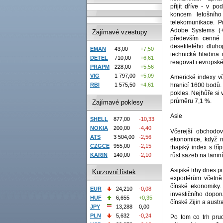
přijít dříve - v 
koncem letošního
telekomunikace. P
Adobe Systems (+5
Zajímavé vzestupy
především cenné 
desetiletého dluh
EMAN
43,00
+7,50
technická hladina 
DETEL
710,00
+6,61
reagovat i evropské
PRAPM
228,00
+5,56
VIG
1 797,00
+5,09
Americké indexy v
hranicí 1600 bodů.
RBI
1 575,50
+4,61
pokles. Nejhůře si 
průměru 7,1 %.
Zajímavé poklesy
Asie
SHELL
877,00
-10,33
NOKIA
200,00
-4,40
Včerejší obchodov
ATS
3 504,00
-2,56
ekonomice, když n
CZGCE
955,00
-2,15
thajský index s tř
růst sazeb na tamn
KARIN
140,00
-2,10
Asijské trhy dnes p
Kurzovní lístek
exportérům včetně
čínské ekonomiky.
EUR
24,210
-0,08
investičního doporu
HUF
6,655
+0,35
čínské Zijin a aust
JPY
13,288
0,00
PLN
5,632
-0,24
Po tom co trh pru