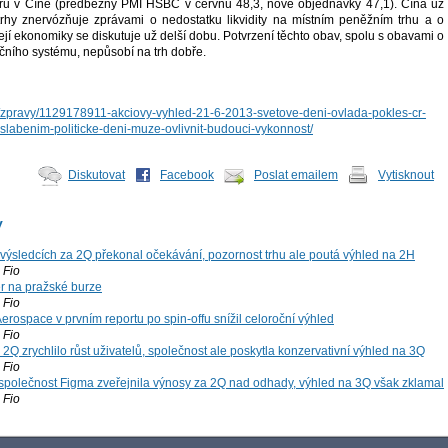
ů v Číně (předběžný PMI HSBC v červnu 48,3, nové objednávky 47,1). Čína už
rhy znervózňuje zprávami o nedostatku likvidity na místním peněžním trhu a o
jí ekonomiky se diskutuje už delší dobu. Potvrzení těchto obav, spolu s obavami o
ančního systému, nepůsobí na trh dobře.
cz/zpravy/1129178911-akciovy-vyhled-21-6-2013-svetove-deni-ovlada-pokles-cr-
labenim-politicke-deni-muze-ovlivnit-budouci-vykonnost/
Diskutovat
Facebook
Poslat emailem
Vytisknout
y
výsledcích za 2Q překonal očekávání, pozornost trhu ale poutá výhled na 2H
Fio
r na pražské burze
Fio
rospace v prvním reportu po spin-offu snížil celoroční výhled
Fio
2Q zrychlilo růst uživatelů, společnost ale poskytla konzervativní výhled na 3Q
Fio
společnost Figma zveřejnila výnosy za 2Q nad odhady, výhled na 3Q však zklamal
Fio