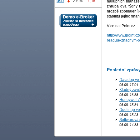
USD
20,976
-0,18
nákupních manažer
zhruba dva týdny t
hrozbě zpomalení je
stabilitu jejího fin
Více na iPoint.cz:
http://www.ipoint.
reaguje-znacnym-os
Poslední zpráv
Datadog ve 
06.08. 17:04
Kladný závě
06.08. 16:58
Honeywell Ae
06.08. 15:54
Duolingo ve 
06.08. 15:23
Softwarová 
06.08. 14:33