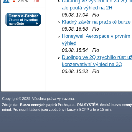
Datadog ve výsledcích za 2Q př
USD
20,976
-0,18
ale poutá výhled na 2H
Fio
06.08. 17:04
Kladný závěr na pražské burze
Fio
06.08. 16:58
Honeywell Aerospace v prvním re
výhled
Fio
06.08. 15:54
Duolingo ve 2Q zrychlilo růst už
konzervativní výhled na 3Q
Fio
06.08. 15:23
Copyright © 2025. Všechna práva vyhrazena.
Zdroje dat:
Burza cenných papírů Praha, a.s.
,
RM-SYSTÉM, česká burza cennýc
minut. Pro nepřihlášené jsou zpožděny i kurzy z BCPP, a to o 15 min.