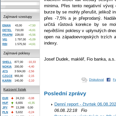
minima. Přes tento negativní vývo
burze by se mohly přerušit, jelikož i
Zajímavé vzestupy
přes -7,5% a je přeprodaný. Nadál
určitá růstová korekce by se moh
EMAN
43,00
+7,50
největšími poklesy v uplynulých dne
DETEL
710,00
+6,61
PRAPM
228,00
+5,56
open na západoevropských trzích a
VIG
1 797,00
+5,09
indexy.
RBI
1 575,50
+4,61
Zajímavé poklesy
Josef Dudek, makléř, Fio banka, a.s.
SHELL
877,00
-10,33
NOKIA
200,00
-4,40
ATS
3 504,00
-2,56
CZGCE
955,00
-2,15
Diskutovat
F
KARIN
140,00
-2,10
Kurzovní lístek
Poslední zprávy
EUR
24,210
-0,08
HUF
6,655
+0,35
Denní report - čtvrtek 06.08.20
JPY
13,288
0,00
Fio
06.08. 22:18
PLN
5,632
-0,24