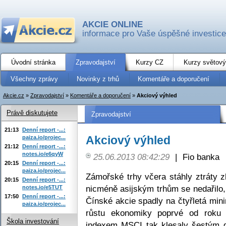
AKCIE ONLINE
informace pro Vaše úspěšné investice
Úvodní stránka
Zpravodajství
Kurzy CZ
Kurzy světový
Všechny zprávy
Novinky z trhů
Komentáře a doporučení
Akcie.cz
»
Zpravodajství
»
Komentáře a doporučení
»
Akciový výhled
Právě diskutujete
Zpravodajství
21:13
Denní report -...:
Akciový výhled
paiza.io/projec...
21:12
Denní report -...:
notes.io/e6qyW
25.06.2013 08:42:29
|
Fio banka
20:15
Denní report -...:
paiza.io/projec...
Zámořské trhy včera stáhly ztráty 
20:15
Denní report -...:
nicméně asijským trhům se nedařilo,
notes.io/e5TUT
17:50
Denní report -...:
Čínské akcie spadly na čtyřletá min
paiza.io/projec...
růstu ekonomiky poprvé od roku 
Škola investování
indexem MSCI tak klesaly šestým d