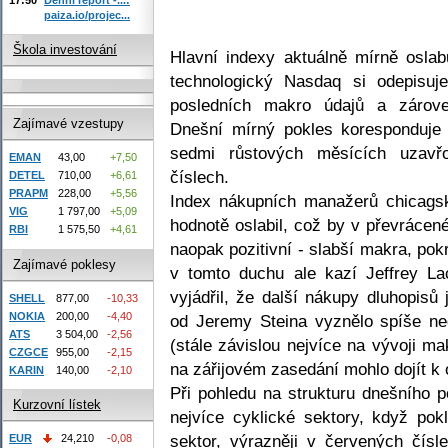
paiza.io/projec...
Škola investování
Hlavní indexy aktuálně mírně osla
technologický Nasdaq si odepisuj
posledních makro údajů a zárove
Zajímavé vzestupy
Dnešní mírný pokles koresponduje
sedmi růstových měsících uzavř
EMAN
43,00
+7,50
číslech.
DETEL
710,00
+6,61
PRAPM
228,00
+5,56
Index nákupních manažerů chicagsk
VIG
1 797,00
+5,09
hodnotě oslabil, což by v převrácen
RBI
1 575,50
+4,61
naopak pozitivní - slabší makra, po
Zajímavé poklesy
v tomto duchu ale kazí Jeffrey L
vyjádřil, že další nákupy dluhopis
SHELL
877,00
-10,33
NOKIA
200,00
-4,40
od Jeremy Steina vyznělo spíše ne
ATS
3 504,00
-2,56
(stále závislou nejvíce na vývoji ma
CZGCE
955,00
-2,15
na zářijovém zasedání mohlo dojít k
KARIN
140,00
-2,10
Při pohledu na strukturu dnešního p
Kurzovní lístek
nejvíce cyklické sektory, když pok
sektor, výrazněji v červených čísl
EUR
24,210
-0,08