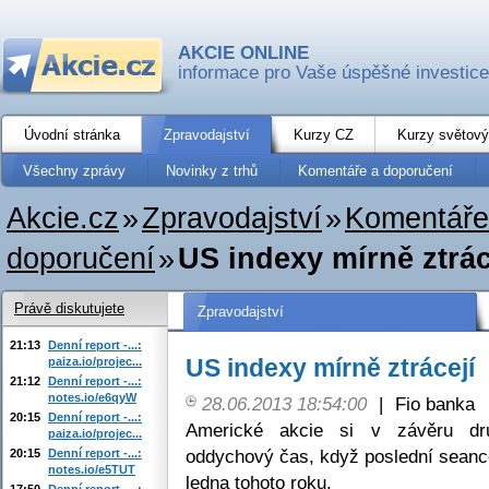
AKCIE ONLINE
informace pro Vaše úspěšné investice
Úvodní stránka
Zpravodajství
Kurzy CZ
Kurzy světový
Všechny zprávy
Novinky z trhů
Komentáře a doporučení
Akcie.cz
»
Zpravodajství
»
Komentáře
doporučení
»
US indexy mírně ztrác
Právě diskutujete
Zpravodajství
21:13
Denní report -...:
US indexy mírně ztrácejí
paiza.io/projec...
21:12
Denní report -...:
notes.io/e6qyW
28.06.2013 18:54:00
|
Fio banka
20:15
Denní report -...:
Americké akcie si v závěru dru
paiza.io/projec...
oddychový čas, když poslední seance 
20:15
Denní report -...:
notes.io/e5TUT
ledna tohoto roku.
17:50
Denní report -...: