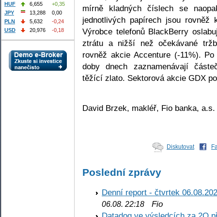
HUF
6,655
+0,35
mírně kladných číslech se naopak
JPY
13,288
0,00
jednotlivých papírech jsou rovněž 
PLN
5,632
-0,24
Výrobce telefonů BlackBerry oslabu
USD
20,976
-0,18
ztrátu a nižší než očekávané tržb
rovněž akcie Accenture (-11%). Po
doby dnech zaznamenávají částeč
těžící zlato. Sektorová akcie GDX po
David Brzek, makléř, Fio banka, a.s.
Diskutovat
F
Poslední zprávy
Denní report - čtvrtek 06.08.20
Fio
06.08. 22:18
Datadog ve výsledcích za 2Q př