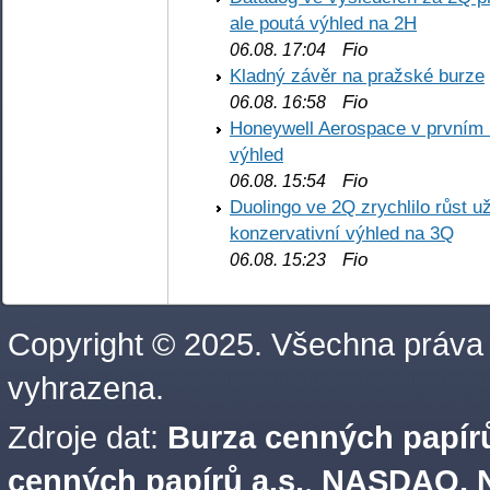
ale poutá výhled na 2H
Fio
06.08. 17:04
Kladný závěr na pražské burze
Fio
06.08. 16:58
Honeywell Aerospace v prvním re
výhled
Fio
06.08. 15:54
Duolingo ve 2Q zrychlilo růst už
konzervativní výhled na 3Q
Fio
06.08. 15:23
Copyright © 2025. Všechna práva
vyhrazena.
Zdroje dat:
Burza cenných papírů
cenných papírů a.s.
,
NASDAQ, N