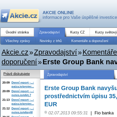
AKCIE ONLINE
informace pro Vaše úspěšné investice
Úvodní stránka
Zpravodajství
Kurzy CZ
Kurzy světový
Všechny zprávy
Novinky z trhů
Komentáře a doporučení
Akcie.cz
»
Zpravodajství
»
Komentáře
doporučení
»
Erste Group Bank navy
Právě diskutujete
Zpravodajství
20:09
Denní report -...:
Erste Group Bank navyšuj
paiza.io/projec...
20:09
Denní report -...:
prostřednictvím úpisu 35,
notes.io/e6rL7
21:13
Denní report -...:
EUR
paiza.io/projec...
21:12
Denní report -...:
02.07.2013 09:55:31
|
Fio banka
notes.io/e6qyW
20:15
Denní report -...: