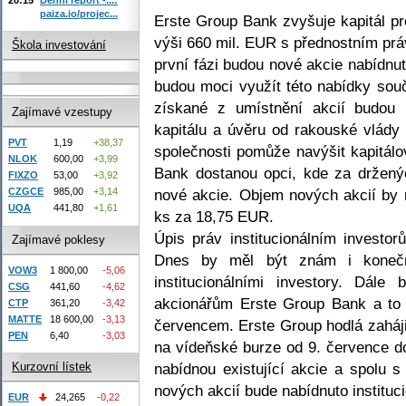
paiza.io/projec...
Erste Group Bank zvyšuje kapitál pr
výši 660 mil. EUR s přednostním prá
Škola investování
první fázi budou nové akcie nabídnut
budou moci využít této nabídky souč
získané z umístnění akcií budou p
Zajímavé vzestupy
kapitálu a úvěru od rakouské vlády
PVT
1,19
+38,37
společnosti pomůže navýšit kapitálo
NLOK
600,00
+3,99
Bank dostanou opci, kde za držený
FIXZO
53,00
+3,92
nové akcie. Objem nových akcií by 
CZGCE
985,00
+3,14
UQA
441,80
+1,61
ks za 18,75 EUR.
Úpis práv institucionálním investo
Zajímavé poklesy
Dnes by měl být znám i konečn
VOW3
1 800,00
-5,06
institucionálními investory. Dále
CSG
441,60
-4,62
akcionářům Erste Group Bank a to
CTP
361,20
-3,42
MATTE
18 600,00
-3,13
červencem. Erste Group hodlá zaháj
PEN
6,40
-3,03
na vídeňské burze od 9. července do
nabídnou existující akcie a spolu 
Kurzovní lístek
nových akcií bude nabídnuto instituc
EUR
24,265
-0,22