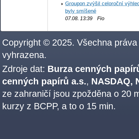
Groupon zvýšil celoroční výhl
byly smíšené
Fio
07.08. 13:39
Copyright © 2025. Všechna práva
vyhrazena.
Zdroje dat:
Burza cenných papírů
cenných papírů a.s.
,
NASDAQ, N
ze zahraničí jsou zpožděna o 20 m
kurzy z BCPP, a to o 15 min.