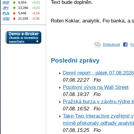
Text bude doplněn.
HUF
6,654
+0,01
JPY
13,286
+0,01
PLN
5,646
-0,24
USD
21,039
-0,30
Robin Koklar, analytik, Fio banka, a.s
Diskutovat
F
Poslední zprávy
Denní report - pátek 07.08.2026
Fio
07.08. 22:27
Pozitivní vývoj na Wall Street
Fio
07.08. 19:37
Pražská burza v závěru týdne k
Fio
07.08. 16:52
Take-Two Interactive zveřejnil 
mírně překonaly odhady analyti
Fio
07.08. 15:25