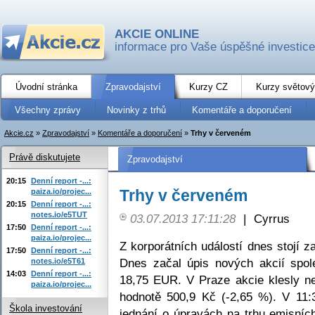
AKCIE ONLINE
informace pro Vaše úspěšné investice
Úvodní stránka
Zpravodajství
Kurzy CZ
Kurzy světový
Všechny zprávy
Novinky z trhů
Komentáře a doporučení
Akcie.cz
»
Zpravodajství
»
Komentáře a doporučení
»
Trhy v červeném
Právě diskutujete
Zpravodajství
20:15
Denní report -...:
Trhy v červeném
paiza.io/projec...
20:15
Denní report -...:
notes.io/e5TUT
03.07.2013 17:11:28
|
Cyrrus
17:50
Denní report -...:
paiza.io/projec...
Z korporátních událostí dnes stojí 
17:50
Denní report -...:
Dnes začal úpis nových akcií spo
notes.io/e5T61
14:03
Denní report -...:
18,75 EUR. V Praze akcie klesly ne
paiza.io/projec...
hodnotě 500,9 Kč (-2,65 %). V 11
Škola investování
jednání o úpravách na trhu emisních