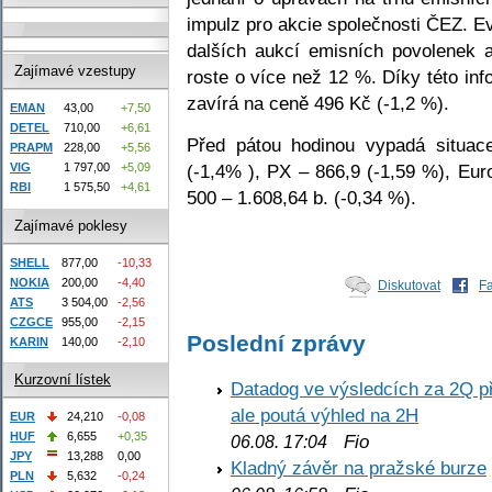
impulz pro akcie společnosti ČEZ. E
dalších aukcí emisních povolenek 
Zajímavé vzestupy
roste o více než 12 %. Díky této in
zavírá na ceně 496 Kč (-1,2 %).
EMAN
43,00
+7,50
DETEL
710,00
+6,61
Před pátou hodinou vypadá situac
PRAPM
228,00
+5,56
(-1,4% ), PX – 866,9 (-1,59 %), Eu
VIG
1 797,00
+5,09
RBI
1 575,50
+4,61
500 – 1.608,64 b. (-0,34 %).
Zajímavé poklesy
SHELL
877,00
-10,33
NOKIA
200,00
-4,40
Diskutovat
F
ATS
3 504,00
-2,56
CZGCE
955,00
-2,15
Poslední zprávy
KARIN
140,00
-2,10
Kurzovní lístek
Datadog ve výsledcích za 2Q př
ale poutá výhled na 2H
EUR
24,210
-0,08
HUF
6,655
+0,35
Fio
06.08. 17:04
JPY
13,288
0,00
Kladný závěr na pražské burze
PLN
5,632
-0,24