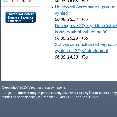
Fio
06.08. 16:58
USD
20,976
-0,18
Honeywell Aerospace v prvním re
výhled
Fio
06.08. 15:54
Duolingo ve 2Q zrychlilo růst už
konzervativní výhled na 3Q
Fio
06.08. 15:23
Softwarová společnost Figma z
výhled na 3Q však zklamal
Fio
06.08. 14:33
Copyright © 2025. Všechna práva vyhrazena.
Zdroje dat:
Burza cenných papírů Praha, a.s.
,
RM-SYSTÉM, česká burza cennýc
minut. Pro nepřihlášené jsou zpožděny i kurzy z BCPP, a to o 15 min.