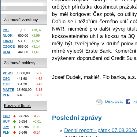
určitých přírůstku dosáhnout pražsk
by měl korigovat Čez poté, co utilit
Zajímavé vzestupy
Dařilo se i těžařům černého uhlí c
NWR, nicméně pro další vývoj titu
PVT
1,19
+38,37
koksovatelného uhlí a koksu na 3Q
NLOK
600,00
+3,99
FIXZO
53,00
+3,92
měly být zveřejněny v druhé polovin
CZGCE
985,00
+3,14
mírně vylepší Erste Bank. Komerční
UQA
441,80
+1,61
zvýšeném doporučení od Credit Suis
Zajímavé poklesy
VOW3
1 800,00
-5,06
Josef Dudek, makléř, Fio banka, a.s.
CSG
441,60
-4,62
CTP
361,20
-3,42
MATTE
18 600,00
-3,13
PEN
6,40
-3,03
Diskutovat
F
Kurzovní lístek
EUR
24,265
-0,22
Poslední zprávy
HUF
6,654
+0,01
JPY
13,286
+0,01
Denní report - pátek 07.08.2026
PLN
5,646
-0,24