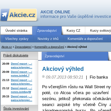
AKCIE ONLINE
informace pro Vaše úspěšné investice
Úvodní stránka
Zpravodajství
Kurzy CZ
Kurzy světový
Všechny zprávy
Novinky z trhů
Komentáře a doporučení
Akcie.cz
»
Zpravodajství
»
Komentáře a doporučení
»
Akciový výhled
Právě diskutujete
Zpravodajství
20:09
Denní report -...:
Akciový výhled
paiza.io/projec...
20:09
Denní report -...:
notes.io/e6rL7
09.07.2013 08:50:21
|
Fio banka
21:13
Denní report -...:
paiza.io/projec...
Po včerejším růstu na Wall Street ny
21:12
Denní report -...:
poté, co Alcoa včera po uzavření 
notes.io/e6qyW
20:15
Denní report -...:
sezónu, jelikož překonala očekáván
paiza.io/projec...
seanci asijské trhy včetně Číny 
Škola investování
západoevropské burzy. Po včere