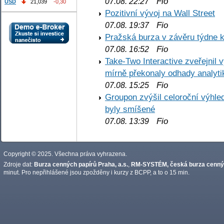
Fio
07.08. 22:27
USD
21,039
-0,30
Pozitivní vývoj na Wall Street
Fio
07.08. 19:37
Pražská burza v závěru týdne k
Fio
07.08. 16:52
Take-Two Interactive zveřejnil 
mírně překonaly odhady analyti
Fio
07.08. 15:25
Groupon zvýšil celoroční výhl
byly smíšené
Fio
07.08. 13:39
Copyright © 2025. Všechna práva vyhrazena.
Zdroje dat:
Burza cenných papírů Praha, a.s.
,
RM-SYSTÉM, česká burza cennýc
minut. Pro nepřihlášené jsou zpožděny i kurzy z BCPP, a to o 15 min.