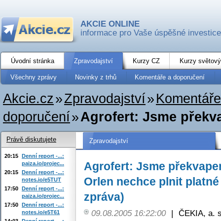
AKCIE ONLINE
informace pro Vaše úspěšné investice
Úvodní stránka
Zpravodajství
Kurzy CZ
Kurzy světový
Všechny zprávy
Novinky z trhů
Komentáře a doporučení
Akcie.cz
»
Zpravodajství
»
Komentáře
doporučení
»
Agrofert: Jsme překva
Právě diskutujete
Zpravodajství
20:15
Denní report -...:
Agrofert: Jsme překvapen
paiza.io/projec...
20:15
Denní report -...:
Orlen nechce plnit platné 
notes.io/e5TUT
17:50
Denní report -...:
zpráva)
paiza.io/projec...
17:50
Denní report -...:
09.08.2005 16:22:00
|
ČEKIA, a. s
notes.io/e5T61
14:03
Denní report -...: