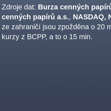
Zdroje dat:
Burza cenných papírů
cenných papírů a.s.
,
NASDAQ, N
ze zahraničí jsou zpožděna o 20 m
kurzy z BCPP, a to o 15 min.