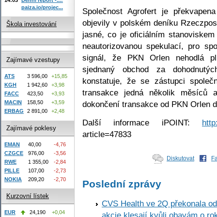
paiza.io/projec...
Společnost Agrofert je překvapen
objevily v polském deníku Rzeczposp
Škola investování
jasné, co je oficiálním stanoviske
neautorizovanou spekulací, pro spo
signál, že PKN Orlen nehodlá pl
Zajímavé vzestupy
sjednaný obchod za dohodnutých
ATS
3 596,00
+15,85
konstatuje, že se zástupci spole
KGH
1 942,60
+3,98
transakce jedná několik měsíců a
FACC
423,50
+3,93
dokončení transakce od PKN Orlen d
MACIN
158,50
+3,59
ERBAG
2 891,00
+2,48
Další informace iPOINT:
http
Zajímavé poklesy
article=47833
EMAN
40,00
-4,76
CZGCE
976,00
-3,56
Diskutovat
F
RWE
1 355,00
-2,84
PILLE
107,00
-2,73
NOKIA
209,20
-2,70
Poslední zprávy
Kurzovní lístek
CVS Health ve 2Q překonala odh
EUR
24,190
+0,04
akcie klesají kvůli obavám o ro