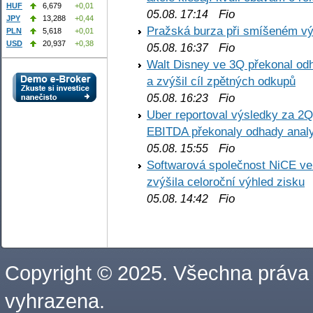
HUF
6,679
+0,01
Fio
05.08. 17:14
JPY
13,288
+0,44
Pražská burza při smíšeném výv
PLN
5,618
+0,01
USD
20,937
+0,38
Fio
05.08. 16:37
Walt Disney ve 3Q překonal odha
a zvýšil cíl zpětných odkupů
Fio
05.08. 16:23
Uber reportoval výsledky za 2Q,
EBITDA překonaly odhady analy
Fio
05.08. 15:55
Softwarová společnost NiCE ve
zvýšila celoroční výhled zisku
Fio
05.08. 14:42
Copyright © 2025. Všechna práva
vyhrazena.