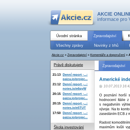
AKCIE ONLIN
informace pro 
Úvodní stránka
Zpravodajství
K
Všechny zprávy
Novinky z trhů
Akcie.cz
»
Zpravodajství
»
Komentáře a doporučení
»
Právě diskutujete
Zpravodajství
21:13
Denní report -...:
Americké ind
paiza.io/projec...
21:12
Denní report -...:
10.07.2013 16:4
notes.io/e6qyW
20:15
Denní report -...:
O poznání horší s
paiza.io/projec...
hodnocení Itálie 
20:15
Denní report -...:
s negativním výhl
notes.io/e5TUT
vývoje. Na to kont
17:50
Denní report -...:
zasedáním ECB z m
paiza.io/projec...
Radost komoditním 
maximům kvůli vyp
Škola investování