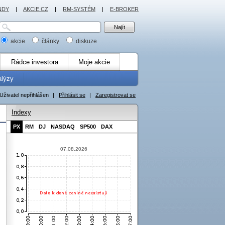
NDY
|
AKCIE.CZ
|
RM-SYSTÉM
|
E-BROKER
akcie
články
diskuze
Rádce investora
Moje akcie
alýzy
Uživatel nepřihlášen
|
Přihlásit se
|
Zaregistrovat se
Indexy
PX
RM
DJ
NASDAQ
SP500
DAX
07.08.2026