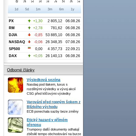
1d
5d
1m
3m
6m
1y
PX
+1,30
2 805,12
06.08.26
RM
+2,78
781,62
06.08.26
DJIA
-0,85
53 885,10
06.08.26
NASDAQ
-0,06
26 348,35
07.08.26
SP500
0,00
4 357,73
22.09.21
DAX
+0,05
26 140,13
06.08.26
Odborné články
Výsledková sezóna
Nasdaq pod tlakem, luxus s
rozdílnými výsledky a vývoj akcií
CSG před klíčovými výsledky
Varování před ropným šokem z
Blízkého východu
ECB ponechala sazby beze změny
Etický hazard v přímém
přenosu
Trumpovy další dokumenty odhalují
zběsilé tempo obchodování na burze