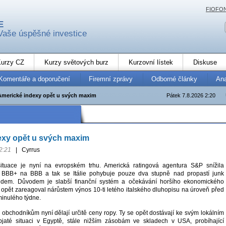
FIOFO
E
Vaše úspěšné investice
urzy CZ
Kurzy světových burz
Kurzovní lístek
Diskuse
Komentáře a doporučení
Firemní zprávy
Odborné články
An
Americké indexy opět u svých maxim
Pátek 7.8.2026 2:20
exy opět u svých maxim
2:21
|
Cyrrus
ituace je nyní na evropském trhu. Americká ratingová agentura S&P snížila
z BBB+ na BBB a tak se Itálie pohybuje pouze dva stupně nad propastí junk
edem. Důvodem je slabší finanční systém a očekávání horšího ekonomického
o opět zareagoval nárůstem výnos 10-ti letého italského dluhopisu na úroveň před
inulého týdne.
obchodníkům nyní dělají určitě ceny ropy. Ty se opět dostávají ke svým lokálním
jaté situaci v Egyptě, stále nižším zásobám ve skladech v USA, probíhající