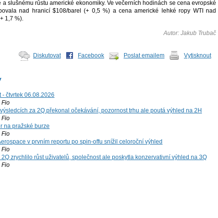
ě a slušnému růstu americké ekonomiky. Ve večerních hodinách se cena evropské
vala nad hranicí $108/barel (+ 0,5 %) a cena americké lehké ropy WTI nad
(+ 1,7 %).
Autor: Jakub Trubač
Diskutovat
Facebook
Poslat emailem
Vytisknout
y
 - čtvrtek 06.08.2026
Fio
výsledcích za 2Q překonal očekávání, pozornost trhu ale poutá výhled na 2H
Fio
r na pražské burze
Fio
rospace v prvním reportu po spin-offu snížil celoroční výhled
Fio
2Q zrychlilo růst uživatelů, společnost ale poskytla konzervativní výhled na 3Q
Fio