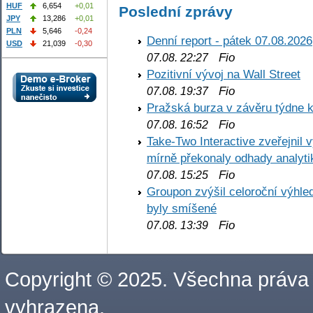
HUF
6,654
+0,01
Poslední zprávy
JPY
13,286
+0,01
PLN
5,646
-0,24
Denní report - pátek 07.08.2026
USD
21,039
-0,30
Fio
07.08. 22:27
Pozitivní vývoj na Wall Street
Fio
07.08. 19:37
Pražská burza v závěru týdne k
Fio
07.08. 16:52
Take-Two Interactive zveřejnil 
mírně překonaly odhady analyti
Fio
07.08. 15:25
Groupon zvýšil celoroční výhl
byly smíšené
Fio
07.08. 13:39
Copyright © 2025. Všechna práva
vyhrazena.