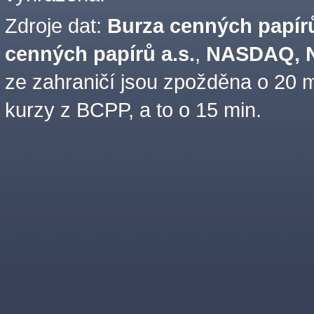
Zdroje dat:
Burza cenných papírů
cenných papírů a.s.
,
NASDAQ, N
ze zahraničí jsou zpožděna o 20 m
kurzy z BCPP, a to o 15 min.