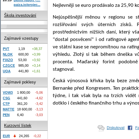
paiza.io/projec...
Nejlevněji se euro prodávalo za 25,90 k
Škola investování
Nejúspěšnější měnou v regionu se st
rozšiřování svých úterních zisků
prostřednictvím nižších daní, který vš
Zajímavé vzestupy
"dostal posvěcení" i od ratingové age
ve státní kase se nepromítnou na ratin
PVT
1,19
+38,37
výhledu. Zlotý si tak během dneška vů
NLOK
600,00
+3,99
FIXZO
53,00
+3,92
procenta. Maďarský forint podobn
CZGCE
985,00
+3,14
stagnoval.
UQA
441,80
+1,61
Česká výnosová křivka byla beze změ
Zajímavé poklesy
Bernanke před Kongresem. Ten praktick
VOW3
1 800,00
-5,06
týdne, i tak však byla na trzích vidě
CSG
441,60
-4,62
dotklo i českého finančního trhu a výnos
CTP
361,20
-3,42
MATTE
18 600,00
-3,13
PEN
6,40
-3,03
Kurzovní lístek
Diskutovat
F
EUR
24,265
-0,22