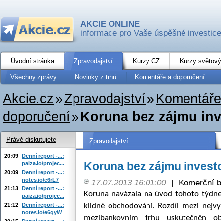
AKCIE ONLINE
informace pro Vaše úspěšné investice
Úvodní stránka
Zpravodajství
Kurzy CZ
Kurzy světový
Všechny zprávy
Novinky z trhů
Komentáře a doporučení
Akcie.cz
»
Zpravodajství
»
Komentáře
doporučení
»
Koruna bez zájmu inv
Právě diskutujete
Zpravodajství
20:09
Denní report -...:
Koruna bez zájmu invest
paiza.io/projec...
20:09
Denní report -...:
notes.io/e6rL7
17.07.2013 16:01:00
|
Komerční b
21:13
Denní report -...:
Koruna navázala na úvod tohoto týdne
paiza.io/projec...
21:12
Denní report -...:
klidné obchodování. Rozdíl mezi nejvy
notes.io/e6qyW
mezibankovním trhu uskutečněn ob
20:15
Denní report -...: