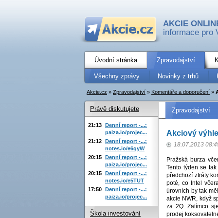
AKCIE ONLIN
informace pro 
Úvodní stránka
Zpravodajství
K
Všechny zprávy
Novinky z trhů
Akcie.cz
»
Zpravodajství
»
Komentáře a doporučení
»
Právě diskutujete
Zpravodajství
21:13
Denní report -...:
Akciový výhl
paiza.io/projec...
21:12
Denní report -...:
18.07.2013 08:4
notes.io/e6qyW
20:15
Denní report -...:
Pražská burza včer
paiza.io/projec...
Tento týden se tak
20:15
Denní report -...:
předchozí ztráty ko
notes.io/e5TUT
poté, co Intel vče
17:50
Denní report -...:
úrovních by tak mě
paiza.io/projec...
akcie NWR, když sp
za 2Q. Zatímco sj
Škola investování
prodej koksovateln