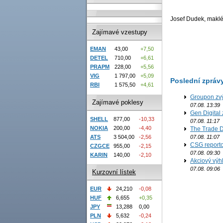
Josef Dudek, makléř
Zajímavé vzestupy
EMAN
43,00
+7,50
DETEL
710,00
+6,61
PRAPM
228,00
+5,56
VIG
1 797,00
+5,09
Poslední zpráv
RBI
1 575,50
+4,61
Groupon zvý
Zajímavé poklesy
07.08. 13:39
Gen Digital 
SHELL
877,00
-10,33
07.08. 11:17
NOKIA
200,00
-4,40
The Trade D
07.08. 11:07
ATS
3 504,00
-2,56
CSG reporto
CZGCE
955,00
-2,15
07.08. 09:30
KARIN
140,00
-2,10
Akciový výh
07.08. 09:06
Kurzovní lístek
EUR
24,210
-0,08
HUF
6,655
+0,35
JPY
13,288
0,00
PLN
5,632
-0,24