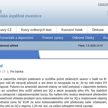
FIOFO
E
Vaše úspěšné investice
urzy CZ
Kurzy světových burz
Kurzovní lístek
Diskuse
Komentáře a doporučení
Firemní zprávy
Odborné články
An
Akciový výhled
Pátek 7.8.2026 14:47
ed
9:19
|
Fio banka
a zakončila mírným poklesem a rozšířila počet ztrátových seanci v řadě na tři.
 pro náš trh nevyvíjí příznivě a ani dnes to nevypadá na to, že by měl index PX
rigovat. Futures na americké akciové indexy se totiž pohybují v záporném teritoriu
ra po uzavření trhu snížil výhled pro 3Q a akcie propadly přes 4%. Na slabších
ly zahajovat i západoevropské burzy. Na našem trhu budou sledované především
olečnost ohlásila prodejní ceny koksovatelného uhlí na 3Q a realizované objemy
ednaná cena 92 EUR za tunu koksovatelného uhlí překonala naše očekávání,
ého uhlí ve 2Q v objemu 1,05 mil. tun, za našim odhadem mírně zaostal.