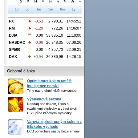
1d
5d
1m
3m
6m
1y
PX
-0,53
2 790,31
14:45:52
RM
-1,20
772,26
14:36:07
DJIA
0,00
53 885,10
11:10:00
NASDAQ
-0,06
26 348,35
07.08.26
SP500
0,00
4 357,73
22.09.21
DAX
+0,94
26 386,99
14:26:15
Odborné články
Optimismus kolem umělé
inteligence nemizí
Trhy navíc chtějí vidět návratnost
Výsledková sezóna
Nasdaq pod tlakem, luxus s
rozdílnými výsledky a vývoj akcií
CSG před klíčovými výsledky
Varování před ropným šokem z
Blízkého východu
ECB ponechala sazby beze změny