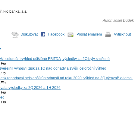
, Fio banka, a.s.
Autor: Josef Dudek
Diskutovat
Facebook
Poslat emailem
Vytisknout
y
šil celoroční výhled očištěné EBITDA, výsledky za 2Q byly smíšené
Fio
zveřejnil výnosy i zisk za 1Q nad odhady a zvýšil celoroční výhled
Fio
esk reportoval nejslabší růst výnosů od roku 2020, výhled na 3Q výrazně zklamal
Fio
vala výsledky za 2Q 2026 a 1H 2026
Fio
led
Fio