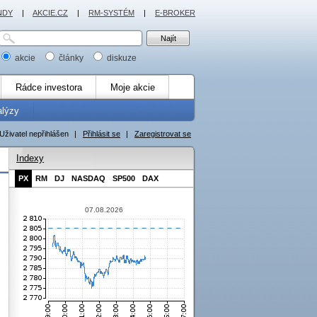
NDY
|
AKCIE.CZ
|
RM-SYSTÉM
|
E-BROKER
akcie
články
diskuze
Rádce investora
Moje akcie
alýzy
Uživatel nepřihlášen
|
Přihlásit se
|
Zaregistrovat se
Indexy
PX
RM
DJ
NASDAQ
SP500
DAX
07.08.2026