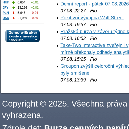
HUF
6,654
+0,01
Denní report - pátek 07.08.2026
JPY
13,286
+0,01
Fio
07.08. 22:27
PLN
5,646
-0,24
Pozitivní vývoj na Wall Street
USD
21,039
-0,30
Fio
07.08. 19:37
Pražská burza v závěru týdne k
Fio
07.08. 16:52
Take-Two Interactive zveřejnil 
mírně překonaly odhady analyti
Fio
07.08. 15:25
Groupon zvýšil celoroční výhl
byly smíšené
Fio
07.08. 13:39
Copyright © 2025. Všechna práva
vyhrazena.
Zdroje dat:
Burza cenných papírů