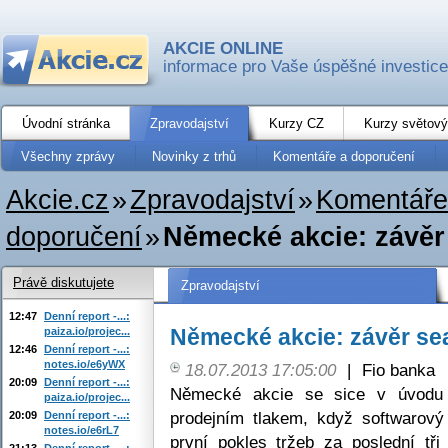
AKCIE ONLINE
informace pro Vaše úspěšné investice
Úvodní stránka
Zpravodajství
Kurzy CZ
Kurzy světový
Všechny zprávy
Novinky z trhů
Komentáře a doporučení
Akcie.cz
»
Zpravodajství
»
Komentáře
doporučení
»
Německé akcie: závěr
Právě diskutujete
Zpravodajství
12:47
Denní report -...:
Německé akcie: závěr se
paiza.io/projec...
12:46
Denní report -...:
notes.io/e6yWX
18.07.2013 17:05:00
|
Fio banka
20:09
Denní report -...:
Německé akcie se sice v úvodu 
paiza.io/projec...
prodejním tlakem, když softwarový
20:09
Denní report -...:
notes.io/e6rL7
první pokles tržeb za poslední tř
21:13
Denní report -...: