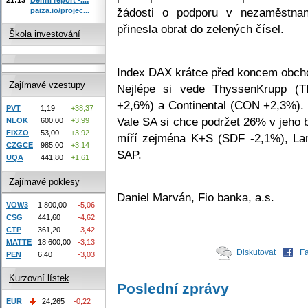
žádosti o podporu v nezaměstnan
paiza.io/projec...
přinesla obrat do zelených čísel.
Škola investování
Index DAX krátce před koncem obcho
Zajímavé vzestupy
Nejlépe si vede ThyssenKrupp (
+2,6%) a Continental (CON +2,3%).
PVT
1,19
+38,37
Vale SA si chce podržet 26% v jeho
NLOK
600,00
+3,99
FIXZO
53,00
+3,92
míří zejména K+S (SDF -2,1%), La
CZGCE
985,00
+3,14
SAP.
UQA
441,80
+1,61
Zajímavé poklesy
Daniel Marván, Fio banka, a.s.
VOW3
1 800,00
-5,06
CSG
441,60
-4,62
CTP
361,20
-3,42
MATTE
18 600,00
-3,13
Diskutovat
F
PEN
6,40
-3,03
Kurzovní lístek
Poslední zprávy
EUR
24,265
-0,22