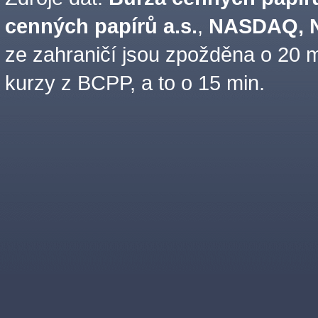
cenných papírů a.s.
,
NASDAQ, N
ze zahraničí jsou zpožděna o 20 m
kurzy z BCPP, a to o 15 min.