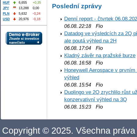
HUF
6,655
+0,35
Poslední zprávy
JPY
13,288
0,00
PLN
5,632
-0,24
Denní report - čtvrtek 06.08.20
USD
20,976
-0,18
Fio
06.08. 22:18
Datadog ve výsledcích za 2Q př
ale poutá výhled na 2H
Fio
06.08. 17:04
Kladný závěr na pražské burze
Fio
06.08. 16:58
Honeywell Aerospace v prvním re
výhled
Fio
06.08. 15:54
Duolingo ve 2Q zrychlilo růst už
konzervativní výhled na 3Q
Fio
06.08. 15:23
Copyright © 2025. Všechna práva