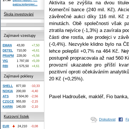
Aktivita se zvýšila na dvou titul
paiza.io/projec...
Komerční bance (240 mil. Kč). Akcie
Škola investování
závěrečné aukci díky 116 mil. Kč 
minutách. Obě společnosti však p
ztratila nejvíce (-1,3%) a zavírala p
Zajímavé vzestupy
části dne rostla, ale prodejci v závě
(-0,4%). Nezvykle klidno bylo na ČE
EMAN
43,00
+7,50
lehce polepšil +0,7% na 464 Kč. Nejv
DETEL
710,00
+6,61
PRAPM
228,00
+5,56
postupně propracovala až nad 560 K
VIG
1 797,00
+5,09
provozní ukazatele pro příští kva
RBI
1 575,50
+4,61
pozitivní oproti očekáváním analyti
Zajímavé poklesy
20 Kč (+0,25%).
SHELL
877,00
-10,33
NOKIA
200,00
-4,40
Pavel Hadroušek, makléř, Fio banka,
ATS
3 504,00
-2,56
CZGCE
955,00
-2,15
KARIN
140,00
-2,10
Kurzovní lístek
Diskutovat
F
EUR
24,210
-0,08