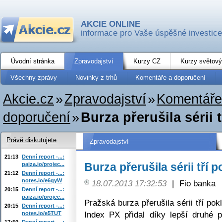
AKCIE ONLINE
informace pro Vaše úspěšné investice
Úvodní stránka
Zpravodajství
Kurzy CZ
Kurzy světový
Všechny zprávy
Novinky z trhů
Komentáře a doporučení
Akcie.cz
»
Zpravodajství
»
Komentáře
doporučení
»
Burza přerušila sérii 
Právě diskutujete
Zpravodajství
21:13
Denní report -...:
Burza přerušila sérii tří p
paiza.io/projec...
21:12
Denní report -...:
notes.io/e6qyW
18.07.2013 17:32:53
|
Fio banka
20:15
Denní report -...:
paiza.io/projec...
Pražská burza přerušila sérii tří pok
20:15
Denní report -...:
Index PX přidal díky lepší druhé 
notes.io/e5TUT
17:50
Denní report -...: