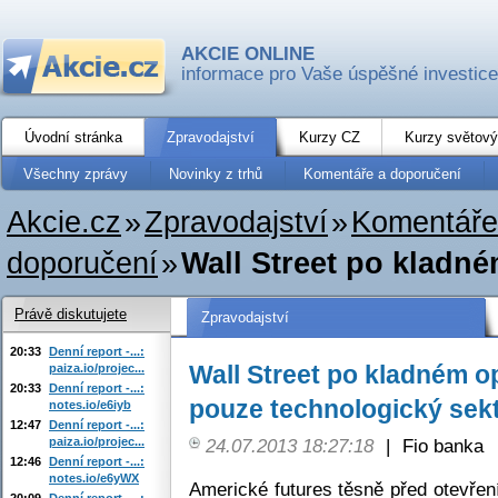
AKCIE ONLINE
informace pro Vaše úspěšné investice
Úvodní stránka
Zpravodajství
Kurzy CZ
Kurzy světový
Všechny zprávy
Novinky z trhů
Komentáře a doporučení
Akcie.cz
»
Zpravodajství
»
Komentáře
doporučení
»
Wall Street po kladné
Právě diskutujete
Zpravodajství
20:33
Denní report -...:
Wall Street po kladném o
paiza.io/projec...
20:33
Denní report -...:
pouze technologický sek
notes.io/e6iyb
12:47
Denní report -...:
paiza.io/projec...
24.07.2013 18:27:18
|
Fio banka
12:46
Denní report -...:
notes.io/e6yWX
Americké futures těsně před otevřen
20:09
Denní report -...: