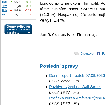
HUF
6,654
+0,01
kondice na americkém trhu realit. Po
JPY
13,286
+0,01
rámci hlavního indexu S&P 500, pak
PLN
5,646
-0,24
(+1,3 %). Naopak nejhůře performují
USD
21,039
-0,30
ve výši 1,4 %.
Jan Raška, analytik, Fio banka, a.s.
Diskutovat
F
Poslední zprávy
Denní report - pátek 07.08.2026
Fio
07.08. 22:27
Pozitivní vývoj na Wall Street
Fio
07.08. 19:37
Pražská burza v závěru týdne k
Fio
07.08. 16:52