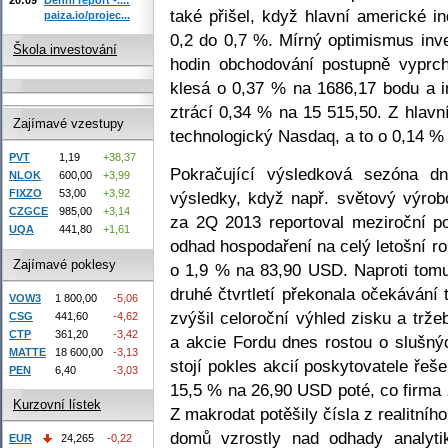
také přišel, když hlavní americké i
paiza.io/projec...
0,2 do 0,7 %. Mírný optimismus inv
Škola investování
hodin obchodování postupně vyprc
klesá o 0,37 % na 1686,17 bodu a i
ztrácí 0,34 % na 15 515,50. Z hlavn
Zajímavé vzestupy
technologický Nasdaq, a to o 0,14 %
PVT
1,19
+38,37
Pokračující výsledková sezóna d
NLOK
600,00
+3,99
FIXZO
53,00
+3,92
výsledky, když např. světový výrobc
CZGCE
985,00
+3,14
za 2Q 2013 reportoval meziroční po
UQA
441,80
+1,61
odhad hospodaření na celý letošní rok
Zajímavé poklesy
o 1,9 % na 83,90 USD. Naproti tom
druhé čtvrtletí překonala očekávání
VOW3
1 800,00
-5,06
zvýšil celoroční výhled zisku a tržeb
CSG
441,60
-4,62
CTP
361,20
-3,42
a akcie Fordu dnes rostou o slušn
MATTE
18 600,00
-3,13
stojí pokles akcií poskytovatele ře
PEN
6,40
-3,03
15,5 % na 26,90 USD poté, co firma
Kurzovní lístek
Z makrodat potěšily čísla z realitní
domů vzrostly nad odhady analytik
EUR
24,265
-0,22