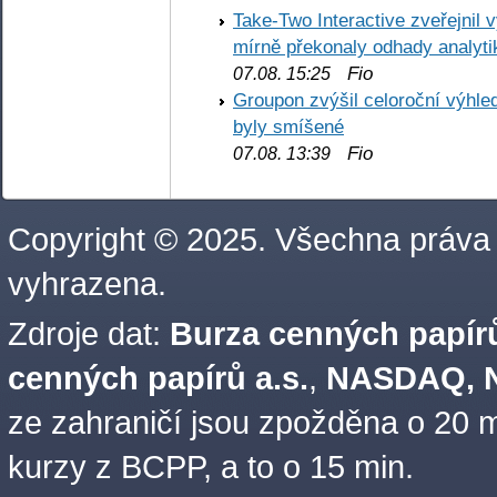
Take-Two Interactive zveřejnil 
mírně překonaly odhady analyti
Fio
07.08. 15:25
Groupon zvýšil celoroční výhl
byly smíšené
Fio
07.08. 13:39
Copyright © 2025. Všechna práva
vyhrazena.
Zdroje dat:
Burza cenných papírů
cenných papírů a.s.
,
NASDAQ, N
ze zahraničí jsou zpožděna o 20 m
kurzy z BCPP, a to o 15 min.