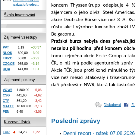
paiza.io/projec...
koncern ThyssenKrupp odepisuje 4 %
zájemcem o jeho divizi Steel Americas
Škola investování
akcie Deutsche Börse více než 3 %. K
růstu akcií výrobce luxusního zboží L
Belgacomu.
Zajímavé vzestupy
Pražská burza nebyla dnes převažuj
PVT
1,19
+38,37
necelou půlhodinu před koncem obcho
NLOK
600,00
+3,99
tomu zejména akcie Erste Group a také 
FIXZO
53,00
+3,92
ČR, o niž má podle agenturních zpráv
CZGCE
985,00
+3,14
UQA
441,80
+1,61
Akcie TČR jsou proti konci minulého tý
více než měsíci atakovaly i třísekoru
Zajímavé poklesy
daří především NWR, která tak částečně
VOW3
1 800,00
-5,06
CSG
441,60
-4,62
CTP
361,20
-3,42
Diskutovat
F
MATTE
18 600,00
-3,13
PEN
6,40
-3,03
Poslední zprávy
Kurzovní lístek
Denní report - pátek 07.08.2026
EUR
24,265
-0,22