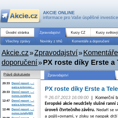
AKCIE ONLINE
informace pro Vaše úspěšné investice
Úvodní stránka
Zpravodajství
Kurzy CZ
Kurzy světový
Všechny zprávy
Novinky z trhů
Komentáře a doporučení
Akcie.cz
»
Zpravodajství
»
Komentáře
doporučení
»
PX roste díky Erste a
Právě diskutujete
Zpravodajství
20:33
Denní report -...:
PX roste díky Erste a Tel
paiza.io/projec...
20:33
Denní report -...:
notes.io/e6iyb
26.07.2013 16:09:00
|
Komerční b
12:47
Denní report -...:
Evropské akcie neudržely slušné ranní 
paiza.io/projec...
12:46
Denní report -...:
úroveň čtvrtečního závěru.
Nedaří se v
notes.io/e6yWX
a pojiš»ovnami, v zisku se naopak drž
20:09
Denní report -...: