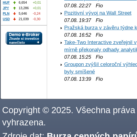
HUF
6,654
+0,01
Fio
07.08. 22:27
JPY
13,286
+0,01
Pozitivní vývoj na Wall Street
PLN
5,646
-0,24
Fio
USD
21,039
-0,30
07.08. 19:37
Pražská burza v závěru týdne k
Fio
07.08. 16:52
Take-Two Interactive zveřejnil 
mírně překonaly odhady analyti
Fio
07.08. 15:25
Groupon zvýšil celoroční výhl
byly smíšené
Fio
07.08. 13:39
Copyright © 2025. Všechna práva
vyhrazena.
Zdroje dat:
Burza cenných papírů