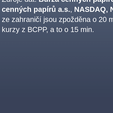
cenných papírů a.s.
,
NASDAQ, N
ze zahraničí jsou zpožděna o 20 m
kurzy z BCPP, a to o 15 min.