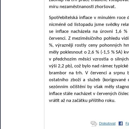
míru nezaměstnanosti zhoršovat.
Spotřebitelská inflace v minulém roce
nicméně od listopadu jsme svědky rela
se inflace nacházela na úrovni 1,6 %
červenci. Z meziměsíčního pohledu vid
%, výrazněji rostly ceny pohonných h
měly poklesnout o 2,6 % (-1,5 % SA) kv
v předchozím měsíci vzrostla o silnýc
výši 2,2 pb), což bylo nad rámec typic
brambor na trh. V červenci a srpnu 
ostatního zboží a služeb (korigovan
sezónním očištění by však měly stagn
inflace stále nacházet v červených čísle
vrátit až na začátku příštího roku.
Diskutovat
F