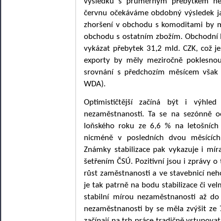
výsledků s průměrným přebytkem ne
červnu očekáváme obdobný výsledek ja
zhoršení v obchodu s komoditami by 
obchodu s ostatním zbožím. Obchodní b
vykázat přebytek 31,2 mld. CZK, což j
exporty by měly meziročně poklesno
srovnání s předchozím měsícem však
WDA).
Optimističtější začíná být i výhl
nezaměstnanosti. Ta se na sezónně o
loňského roku ze 6,6 % na letošníc
nicméně v posledních dvou měsících
Známky stabilizace pak vykazuje i m
šetřením ČSÚ. Pozitivní jsou i zprávy 
růst zaměstnanosti a ve stavebnicí neh
je tak patrně na bodu stabilizace či vel
stabilní mírou nezaměstnanosti až do
nezaměstnanosti by se měla zvýšit ze
začínají na trh práce tradičně vstupovat