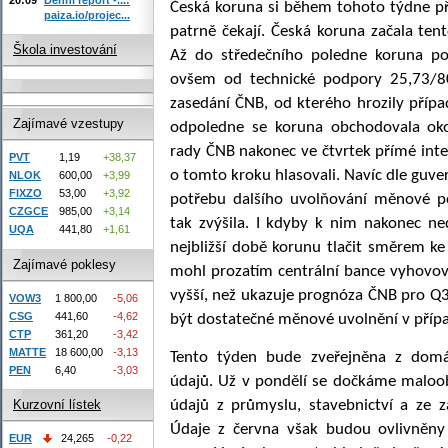
Česká koruna si během tohoto týdne při
paiza.io/projec...
patrně čekají. Česká koruna začala te
Škola investování
Až do středečního poledne koruna po
ovšem od technické podpory 25,73/80
zasedání ČNB, od kterého hrozily přípa
Zajímavé vzestupy
odpoledne se koruna obchodovala ok
rady ČNB nakonec ve čtvrtek přímé inte
PVT
1,19
+38,37
o tomto kroku hlasovali. Navíc dle guv
NLOK
600,00
+3,99
FIXZO
53,00
+3,92
potřebu dalšího uvolňování měnové po
CZGCE
985,00
+3,14
tak zvýšila. I kdyby k nim nakonec ne
UQA
441,80
+1,61
nejbližší době korunu tlačit směrem k
Zajímavé poklesy
mohl prozatím centrální bance vyhovova
vyšší, než ukazuje prognóza ČNB pro Q
VOW3
1 800,00
-5,06
CSG
441,60
-4,62
být dostatečné měnové uvolnění v přípa
CTP
361,20
-3,42
MATTE
18 600,00
-3,13
Tento týden bude zveřejněna z dom
PEN
6,40
-3,03
údajů. Už v pondělí se dočkáme maloob
údajů z průmyslu, stavebnictví a ze 
Kurzovní lístek
Údaje z června však budou ovlivněny
EUR
24,265
-0,22