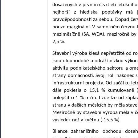
dosažených v prvním čtvrtletí letošního
nejhorší z hlediska poptávky má 
pravděpodobností za sebou. Dopad čer
pouze marginální. V samotném červnu b
meziměsíčně (SA, WDA), meziročně by 
2,5 %.
Stavební výroba klesá nepřetržitě od 
jsou dlouhodobé a odráží nízkou výkonn
aktivitu podnikatelského sektoru a o
strany domácností. Svoji roli nakonec s
infrastrukturní projekty. Od začátku l
dále poklesla o 15,1 % kumulovaně 
polepšit o 1 % m/m. I zde lze od zápl
stranu v dalších měsících by měla sta
Meziročně by stavební výroba měla v če
výsledek než v květnu (-15,5 %).
Bilance zahraničního obchodu dosa