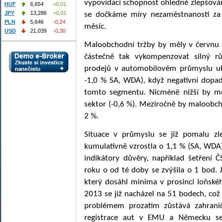
vypovídací schopnost ohledně zlepšová
HUF
6,654
+0,01
JPY
13,286
+0,01
se dočkáme míry nezaměstnanosti za 
PLN
5,646
-0,24
měsíc.
USD
21,039
-0,30
Maloobchodní tržby by měly v červnu
částečně tak vykompenzovat silný r
prodejů v automobilovém průmyslu uk
-1,0 % SA, WDA), když negativní dopad
tomto segmentu. Nicméně nižší by m
sektor (-0,6 %). Meziročně by maloobc
2 %.
Situace v průmyslu se již pomalu zl
kumulativně vzrostla o 1,1 % (SA, WDA)
indikátory důvěry, například šetření
roku o od té doby se zvýšila o 1 bod. J
který dosáhl minima v prosinci loňsk
2013 se již nacházel na 51 bodech, co
problémem prozatím zůstává zahranič
registrace aut v EMU a Německu se 