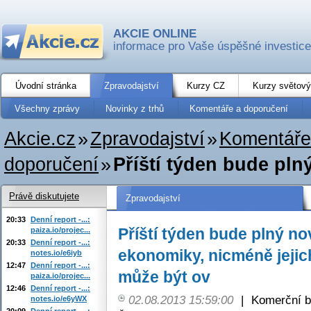
AKCIE ONLINE
informace pro Vaše úspěšné investice
Úvodní stránka
Zpravodajství
Kurzy CZ
Kurzy světový
Všechny zprávy
Novinky z trhů
Komentáře a doporučení
Akcie.cz
»
Zpravodajství
»
Komentáře
doporučení
»
Příští týden bude pln
Právě diskutujete
Zpravodajství
20:33
Denní report -...:
Příští týden bude plný n
paiza.io/projec...
20:33
Denní report -...:
ekonomiky, nicméně jeji
notes.io/e6iyb
12:47
Denní report -...:
může být ov
paiza.io/projec...
12:46
Denní report -...:
02.08.2013 15:59:00
|
Komerční b
notes.io/e6yWX
20:09
Denní report -...: