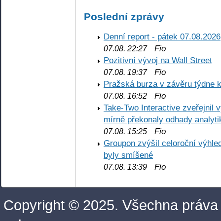
Poslední zprávy
Denní report - pátek 07.08.2026
Fio
07.08. 22:27
Pozitivní vývoj na Wall Street
Fio
07.08. 19:37
Pražská burza v závěru týdne k
Fio
07.08. 16:52
Take-Two Interactive zveřejnil 
mírně překonaly odhady analyti
Fio
07.08. 15:25
Groupon zvýšil celoroční výhl
byly smíšené
Fio
07.08. 13:39
Copyright © 2025. Všechna práva