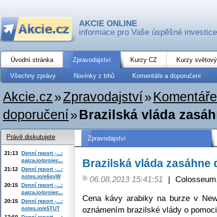
AKCIE ONLINE
informace pro Vaše úspěšné investice
Úvodní stránka
Zpravodajství
Kurzy CZ
Kurzy světový
Všechny zprávy
Novinky z trhů
Komentáře a doporučení
Akcie.cz
»
Zpravodajství
»
Komentáře
doporučení
»
Brazilská vláda zasáh
Právě diskutujete
Zpravodajství
21:13
Denní report -...:
Brazilská vláda zasáhne 
paiza.io/projec...
21:12
Denní report -...:
notes.io/e6qyW
06.08.2013 15:41:51
|
Colosseum,
20:15
Denní report -...:
paiza.io/projec...
Cena kávy arabiky na burze v New
20:15
Denní report -...:
oznámením brazilské vlády o pomoci j
notes.io/e5TUT
17:50
Denní report -...: