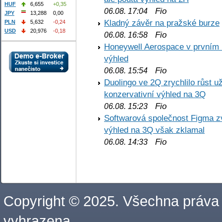
HUF
6,655
+0,35
Fio
06.08. 17:04
JPY
13,288
0,00
Kladný závěr na pražské burze
PLN
5,632
-0,24
USD
20,976
-0,18
Fio
06.08. 16:58
Honeywell Aerospace v prvním re
výhled
Fio
06.08. 15:54
Duolingo ve 2Q zrychlilo růst už
konzervativní výhled na 3Q
Fio
06.08. 15:23
Softwarová společnost Figma z
výhled na 3Q však zklamal
Fio
06.08. 14:33
Copyright © 2025. Všechna práva
vyhrazena.