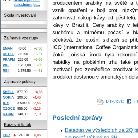
producentem arabiky na světě a t
paiza.io/projec...
vznik opatření v boji proti nízk
Škola investování
zahrnovat nákup kávy od pěstitelů
kávy v Brazílii. Ceny arabiky v l
suchému a mírnému počasí v hlav
Zajímavé vzestupy
očekává, že letošní sklizeň se při
ICO (International Coffee Organizati
EMAN
43,00
+7,50
žoků. Loňská úroda byla rekordní
DETEL
710,00
+6,61
PRAPM
228,00
+5,56
nabídky na globálním trhu také po
VIG
1 797,00
+5,09
motivací pro zemědělce prodávat k
RBI
1 575,50
+4,61
produkci dostanou v amerických dola
Zajímavé poklesy
SHELL
877,00
-10,33
NOKIA
200,00
-4,40
Diskutovat
F
ATS
3 504,00
-2,56
CZGCE
955,00
-2,15
KARIN
140,00
-2,10
Poslední zprávy
Kurzovní lístek
Datadog ve výsledcích za 2Q př
EUR
24,210
-0,08
ale poutá výhled na 2H