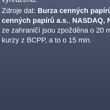
Zdroje dat:
Burza cenných papírů
cenných papírů a.s.
,
NASDAQ, N
ze zahraničí jsou zpožděna o 20 m
kurzy z BCPP, a to o 15 min.