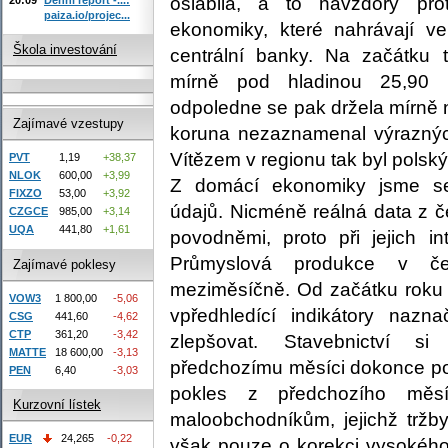
oslabila, a to navzdory pro
paiza.io/projec...
ekonomiky, které nahrávají ve
Škola investování
centrální banky. Na začátku
mírně pod hladinou 25,90
odpoledne se pak držela mírně 
Zajímavé vzestupy
koruna nezaznamenal výraznýc
Vítězem v regionu tak byl polský 
PVT
1,19
+38,37
NLOK
600,00
+3,99
Z domácí ekonomiky jsme se
FIXZO
53,00
+3,92
údajů. Nicméně reálná data z 
CZGCE
985,00
+3,14
UQA
441,80
+1,61
povodněmi, proto při jejich in
Průmyslová produkce v č
Zajímavé poklesy
meziměsíčně. Od začátku roku 
VOW3
1 800,00
-5,06
vpředhledící indikátory nazn
CSG
441,60
-4,62
CTP
361,20
-3,42
zlepšovat. Stavebnictví s
MATTE
18 600,00
-3,13
předchozímu měsíci dokonce po
PEN
6,40
-3,03
pokles z předchozího měs
Kurzovní lístek
maloobchodníkům, jejichž tržb
EUR
24,265
-0,22
však pouze o korekci vysokého