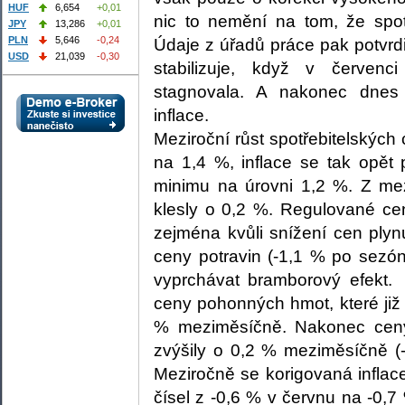
HUF
6,654
+0,01
nic to nemění na tom, že spot
JPY
13,286
+0,01
PLN
5,646
-0,24
Údaje z úřadů práce pak potvrd
USD
21,039
-0,30
stabilizuje, když v červen
stagnovala. A nakonec dnes
inflace.
Meziroční růst spotřebitelských
na 1,4 %, inflace se tak opět 
minimu na úrovni 1,2 %. Z me
klesly o 0,2 %. Regulované ce
zejména kvůli snížení cen plyn
ceny potravin (-1,1 % po sezón
vyprchávat bramborový efekt
ceny pohonných hmot, které již 
% meziměsíčně. Nakonec ceny
zvýšily o 0,2 % meziměsíčně (
Meziročně se korigovaná inflac
čísel z -0,6 % v červnu na -0,7