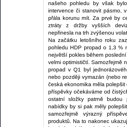
našeho pohledu by však bylo 
intervence či stanovit pásmo, 
přála korunu mít. Za prvé by c
ztráty z držby vyšších dev
nepřinesla na trh zvýšenou volati
Na začátku letošního roku z
pohledu HDP propad o 1,3 % m
největší pokles během poslední 
velmi optimističtí. Samozřejmě n
propad v Q1 byl jednorázovéh
nebo později vymazán (nebo re
česká ekonomika měla polepšit o
příspěvky očekáváme od čistýc
ostatní složky patrně budou 
nabídky by si pak měly polepši
samozřejmě výrazný příspě
produktů. Na to nakonec ukazuj