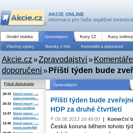
AKCIE ONLINE
informace pro Vaše úspěšné investice
Úvodní stránka
Zpravodajství
Kurzy CZ
Kurzy světový
Všechny zprávy
Novinky z trhů
Komentáře a doporučení
Akcie.cz
»
Zpravodajství
»
Komentáře
doporučení
»
Příští týden bude zv
Právě diskutujete
Zpravodajství
20:33
Denní report -...:
Příští týden bude zveřej
paiza.io/projec...
20:33
Denní report -...:
HDP za druhé čtvrtletí
notes.io/e6iyb
12:47
Denní report -...:
paiza.io/projec...
09.08.2013 16:49:00
|
Komerční b
12:46
Denní report -...:
Česká koruna během tohoto týd
notes.io/e6yWX
20:09
Denní report -...: