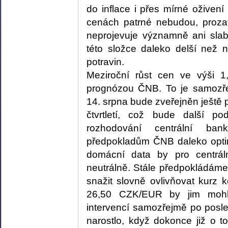
do inflace i přes mírné oživení
cenách patrné nebudou, proza
neprojevuje významně ani slab
této složce daleko delší než 
potravin.
Meziroční růst cen ve výši 
prognózou ČNB. To je samozře
14. srpna bude zveřejněn ješt
čtvrtletí, což bude další p
rozhodování centrální ba
předpokladům ČNB daleko optimi
domácní data by pro centrál
neutrálně. Stále předpokládáme
snažit slovně ovlivňovat kurz
26,50 CZK/EUR by jim mohly
intervencí samozřejmě po posl
narostlo, když dokonce již o t