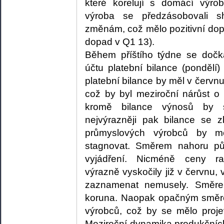
které korelují s domácí výro
výroba se předzásobovali 
změnám, což mělo pozitivní do
dopad v Q1 13).
Během příštího týdne se dočk
účtu platební bilance (pondělí
platební bilance by měl v červnu
což by byl meziroční nárůst o
kromě bilance výnosů by s
nejvýrazněji pak bilance se
průmyslových výrobců by m
stagnovat. Směrem nahoru p
vyjádření. Nicméně ceny ra
výrazně vyskočily již v červnu, 
zaznamenat nemusely. Směre
koruna. Naopak opačným směr
výrobců, což by se mělo proje
Meziroční dynamika produkčních