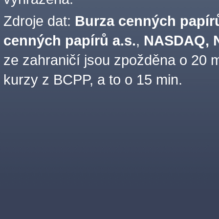
Zdroje dat:
Burza cenných papírů
cenných papírů a.s.
,
NASDAQ, N
ze zahraničí jsou zpožděna o 20 m
kurzy z BCPP, a to o 15 min.