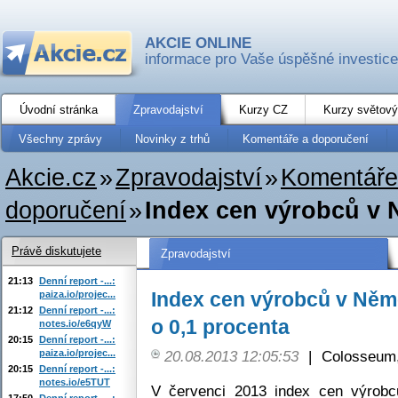
AKCIE ONLINE
informace pro Vaše úspěšné investice
Úvodní stránka
Zpravodajství
Kurzy CZ
Kurzy světový
Všechny zprávy
Novinky z trhů
Komentáře a doporučení
Akcie.cz
»
Zpravodajství
»
Komentáře
doporučení
»
Index cen výrobců v 
Právě diskutujete
Zpravodajství
21:13
Denní report -...:
Index cen výrobců v Něm
paiza.io/projec...
21:12
Denní report -...:
o 0,1 procenta
notes.io/e6qyW
20:15
Denní report -...:
paiza.io/projec...
20.08.2013 12:05:53
|
Colosseum,
20:15
Denní report -...:
notes.io/e5TUT
V červenci 2013 index cen výrob
17:50
Denní report -...: