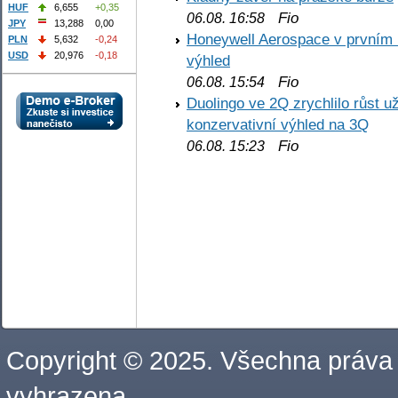
HUF
6,655
+0,35
Fio
06.08. 16:58
JPY
13,288
0,00
Honeywell Aerospace v prvním re
PLN
5,632
-0,24
USD
20,976
-0,18
výhled
Fio
06.08. 15:54
Duolingo ve 2Q zrychlilo růst už
konzervativní výhled na 3Q
Fio
06.08. 15:23
Copyright © 2025. Všechna práva
vyhrazena.