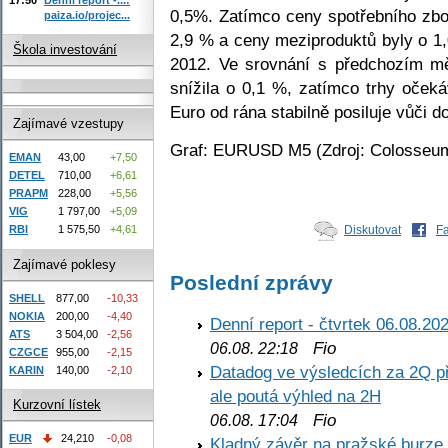
0,5%. Zatímco ceny spotřebního zbo
paiza.io/projec...
2,9 % a ceny meziproduktů byly o 1
Škola investování
2012. Ve srovnání s předchozím m
snížila o 0,1 %, zatímco trhy oček
Euro od rána stabilně posiluje vůči do
Zajímavé vzestupy
Graf: EURUSD M5 (Zdroj: Colosseum
EMAN
43,00
+7,50
DETEL
710,00
+6,61
PRAPM
228,00
+5,56
VIG
1 797,00
+5,09
RBI
1 575,50
+4,61
Diskutovat
F
Zajímavé poklesy
Poslední zprávy
SHELL
877,00
-10,33
NOKIA
200,00
-4,40
Denní report - čtvrtek 06.08.20
ATS
3 504,00
-2,56
Fio
06.08. 22:18
CZGCE
955,00
-2,15
Datadog ve výsledcích za 2Q př
KARIN
140,00
-2,10
ale poutá výhled na 2H
Kurzovní lístek
Fio
06.08. 17:04
EUR
24,210
-0,08
Kladný závěr na pražské burze