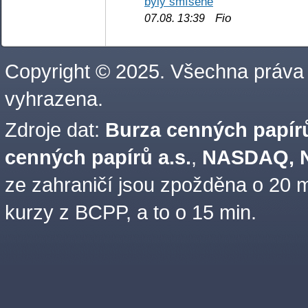
byly smíšené
Fio
07.08. 13:39
Copyright © 2025. Všechna práva
vyhrazena.
Zdroje dat:
Burza cenných papírů
cenných papírů a.s.
,
NASDAQ, N
ze zahraničí jsou zpožděna o 20 m
kurzy z BCPP, a to o 15 min.