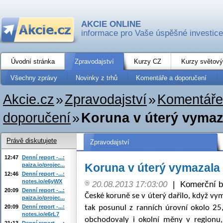
AKCIE ONLINE
informace pro Vaše úspěšné investice
Úvodní stránka
Zpravodajství
Kurzy CZ
Kurzy světový
Všechny zprávy
Novinky z trhů
Komentáře a doporučení
Akcie.cz
»
Zpravodajství
»
Komentáře
doporučení
»
Koruna v úterý vymaza
Právě diskutujete
Zpravodajství
12:47
Denní report -...:
Koruna v úterý vymazala 
paiza.io/projec...
12:46
Denní report -...:
notes.io/e6yWX
20.08.2013 17:03:00
|
Komerční b
20:09
Denní report -...:
České koruně se v úterý dařilo, když vy
paiza.io/projec...
20:09
Denní report -...:
tak posunul z ranních úrovní okolo 
notes.io/e6rL7
obchodovaly i okolní měny v regionu,
21:13
Denní report -...: