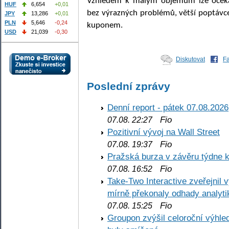
Vzhledem k malým objemům lze očekáv
HUF
6,654
+0,01
bez výrazných problémů, větší poptávce
JPY
13,286
+0,01
PLN
5,646
-0,24
kuponem.
USD
21,039
-0,30
Diskutovat
F
Poslední zprávy
Denní report - pátek 07.08.2026
Fio
07.08. 22:27
Pozitivní vývoj na Wall Street
Fio
07.08. 19:37
Pražská burza v závěru týdne k
Fio
07.08. 16:52
Take-Two Interactive zveřejnil 
mírně překonaly odhady analyti
Fio
07.08. 15:25
Groupon zvýšil celoroční výhl