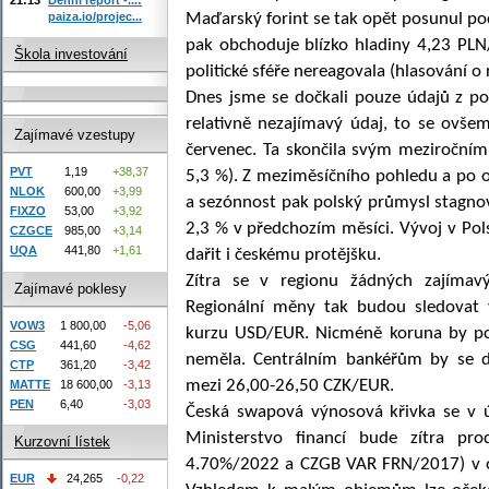
paiza.io/projec...
Maďarský forint se tak opět posunul po
pak obchoduje blízko hladiny 4,23 PLN
Škola investování
politické sféře nereagovala (hlasování 
Dnes jsme se dočkali pouze údajů z p
relativně nezajímavý údaj, to se ovše
Zajímavé vzestupy
červenec. Ta skončila svým meziroční
PVT
1,19
+38,37
5,3 %). Z meziměsíčního pohledu a po o
NLOK
600,00
+3,99
a sezónnost pak polský průmysl stagnov
FIXZO
53,00
+3,92
2,3 % v předchozím měsíci. Vývoj v Pols
CZGCE
985,00
+3,14
UQA
441,80
+1,61
dařit i českému protějšku.
Zítra se v regionu žádných zajíma
Zajímavé poklesy
Regionální měny tak budou sledovat v
VOW3
1 800,00
-5,06
kurzu USD/EUR. Nicméně koruna by pod
CSG
441,60
-4,62
neměla. Centrálním bankéřům by se d
CTP
361,20
-3,42
mezi 26,00-26,50 CZK/EUR.
MATTE
18 600,00
-3,13
PEN
6,40
-3,03
Česká swapová výnosová křivka se v ú
Ministerstvo financí bude zítra pr
Kurzovní lístek
4.70%/2022 a CZGB VAR FRN/2017) v o
EUR
24,265
-0,22