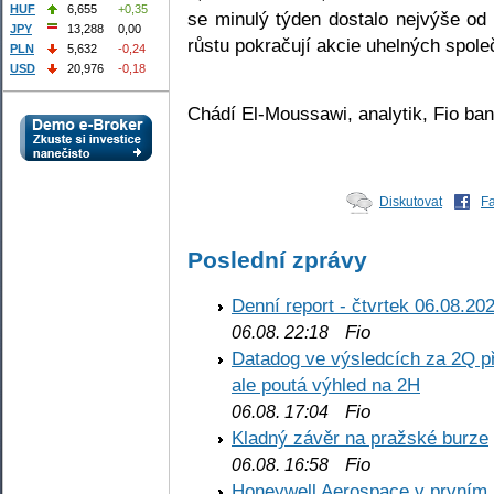
HUF
6,655
+0,35
se minulý týden dostalo nejvýše od
JPY
13,288
0,00
růstu pokračují akcie uhelných spol
PLN
5,632
-0,24
USD
20,976
-0,18
Chádí El-Moussawi, analytik, Fio ban
Diskutovat
F
Poslední zprávy
Denní report - čtvrtek 06.08.20
Fio
06.08. 22:18
Datadog ve výsledcích za 2Q př
ale poutá výhled na 2H
Fio
06.08. 17:04
Kladný závěr na pražské burze
Fio
06.08. 16:58
Honeywell Aerospace v prvním re