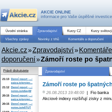
AKCIE ONLINE
informace pro Vaše úspěšné investice
Úvodní stránka
Zpravodajství
Kurzy CZ
Kurzy světový
Všechny zprávy
Novinky z trhů
Komentáře a doporučení
Akcie.cz
»
Zpravodajství
»
Komentáře
doporučení
»
Zámoří roste po špat
Právě diskutujete
Zpravodajství
21:13
Denní report -...:
Zámoří roste po špatnýc
paiza.io/projec...
21:12
Denní report -...:
notes.io/e6qyW
26.08.2013 19:48:00
|
Fio banka
20:15
Denní report -...:
Akciové indexy rozšiřují zisky z mi
paiza.io/projec...
20:15
Denní report -...:
notes.io/e5TUT
17:50
Denní report -...: