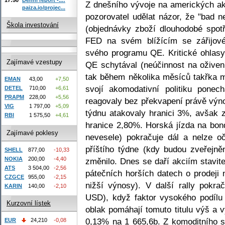
Z dnešního vývoje na amerických ak
paiza.io/projec...
pozorovatel udělat názor, že "bad 
Škola investování
(objednávky zboží dlouhodobé spotř
FED na svém blížícím se zářijové
svého programu QE. Kritické ohlasy
Zajímavé vzestupy
QE schytával (neúčinnost na oživen
tak během několika měsíců takřka 
EMAN
43,00
+7,50
svojí akomodativní politiku pone
DETEL
710,00
+6,61
PRAPM
228,00
+5,56
reagovaly bez překvapení právě výn
VIG
1 797,00
+5,09
týdnu atakovaly hranici 3%, avšak 
RBI
1 575,50
+4,61
hranice 2,80%. Horská jízda na bo
Zajímavé poklesy
nevesele) pokračuje dál a nelze o
příštího týdne (kdy budou zveřejně
SHELL
877,00
-10,33
NOKIA
200,00
-4,40
změnilo. Dnes se daří akciím stavite
ATS
3 504,00
-2,56
pátečních horších datech o prodeji
CZGCE
955,00
-2,15
nižší výnosy). V další rally pokr
KARIN
140,00
-2,10
USD), když faktor vysokého podílu 
Kurzovní lístek
oblak pomáhají tomuto titulu výš a 
0,13% na 1 665,6b. Z komoditního se
EUR
24,210
-0,08