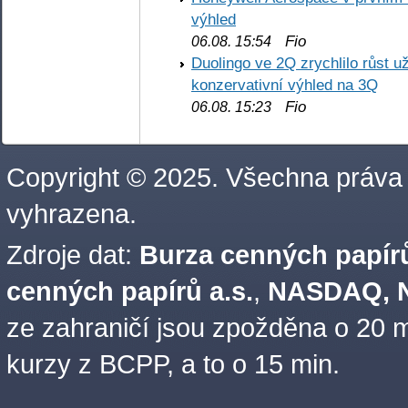
výhled
Fio
06.08. 15:54
Duolingo ve 2Q zrychlilo růst už
konzervativní výhled na 3Q
Fio
06.08. 15:23
Copyright © 2025. Všechna práva
vyhrazena.
Zdroje dat:
Burza cenných papírů
cenných papírů a.s.
,
NASDAQ, N
ze zahraničí jsou zpožděna o 20 m
kurzy z BCPP, a to o 15 min.