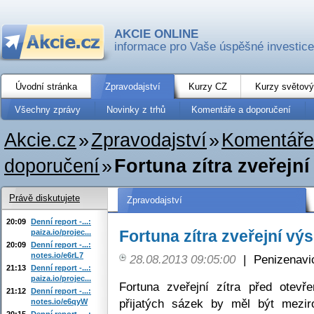
AKCIE ONLINE
informace pro Vaše úspěšné investice
Úvodní stránka
Zpravodajství
Kurzy CZ
Kurzy světový
Všechny zprávy
Novinky z trhů
Komentáře a doporučení
Akcie.cz
»
Zpravodajství
»
Komentáře
doporučení
»
Fortuna zítra zveřejn
Právě diskutujete
Zpravodajství
20:09
Denní report -...:
Fortuna zítra zveřejní vý
paiza.io/projec...
20:09
Denní report -...:
notes.io/e6rL7
28.08.2013 09:05:00
|
Penizenavi
21:13
Denní report -...:
paiza.io/projec...
Fortuna zveřejní zítra před otev
21:12
Denní report -...:
přijatých sázek by měl být mezi
notes.io/e6qyW
20:15
Denní report -...: