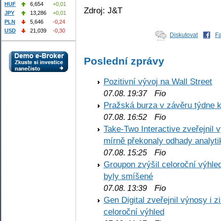
HUF
6,654
+0,01
Zdroj: J&T
JPY
13,286
+0,01
PLN
5,646
-0,24
USD
21,039
-0,30
Diskutovat
F
Poslední zprávy
Pozitivní vývoj na Wall Street
Fio
07.08. 19:37
Pražská burza v závěru týdne k
Fio
07.08. 16:52
Take-Two Interactive zveřejnil 
mírně překonaly odhady analyti
Fio
07.08. 15:25
Groupon zvýšil celoroční výhl
byly smíšené
Fio
07.08. 13:39
Gen Digital zveřejnil výnosy i 
celoroční výhled