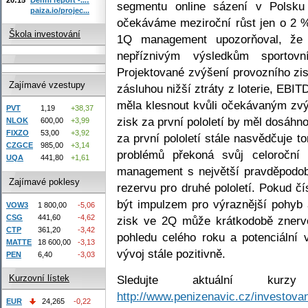
segmentu online sázení v Polsk
paiza.io/projec...
očekáváme meziroční růst jen o 2 %
Škola investování
1Q management upozorňoval, že
nepříznivým výsledkům sportovn
Projektované zvýšení provozního zi
Zajímavé vzestupy
zásluhou nižší ztráty z loterie, EB
měla klesnout kvůli očekávaným zv
PVT
1,19
+38,37
zisk za první pololetí by měl dosáhn
NLOK
600,00
+3,99
FIXZO
53,00
+3,92
za první pololetí stále nasvědčuje 
CZGCE
985,00
+3,14
problémů překoná svůj celoroční
UQA
441,80
+1,61
management s největší pravděpodobn
Zajímavé poklesy
rezervu pro druhé pololetí. Pokud č
být impulzem pro výraznější pohyb 
VOW3
1 800,00
-5,06
CSG
441,60
-4,62
zisk ve 2Q může krátkodobě znervó
CTP
361,20
-3,42
pohledu celého roku a potenciální
MATTE
18 600,00
-3,13
vývoj stále pozitivně.
PEN
6,40
-3,03
Sledujte aktuální kur
Kurzovní lístek
http://www.penizenavic.cz/investovan
EUR
24,265
-0,22