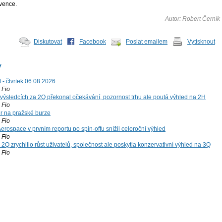
rvence.
Autor: Robert Černík
Diskutovat
Facebook
Poslat emailem
Vytisknout
y
 - čtvrtek 06.08.2026
Fio
výsledcích za 2Q překonal očekávání, pozornost trhu ale poutá výhled na 2H
Fio
r na pražské burze
Fio
rospace v prvním reportu po spin-offu snížil celoroční výhled
Fio
2Q zrychlilo růst uživatelů, společnost ale poskytla konzervativní výhled na 3Q
Fio