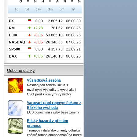
1d
5d
1m
3m
6m
1y
PX
0,00
2 805,12
08:00:30
RM
+2,78
781,62
06.08.26
DJIA
-0,85
53 885,10
06.08.26
NASDAQ
-0,06
26 348,35
07.08.26
SP500
0,00
4 357,73
22.09.21
DAX
+0,05
26 140,13
06.08.26
Odborné články
Výsledková sezóna
Nasdaq pod tlakem, luxus s
rozdílnými výsledky a vývoj akcií
CSG před klíčovými výsledky
Varování před ropným šokem z
Blízkého východu
ECB ponechala sazby beze změny
Etický hazard v přímém
přenosu
Trumpovy další dokumenty odhalují
zběsilé tempo obchodování na burze