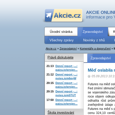
AKCIE ONLIN
informace pro 
Úvodní stránka
Zpravodajství
K
Všechny zprávy
Novinky z trhů
Akcie.cz
»
Zpravodajství
»
Komentáře a doporučení
»
Právě diskutujete
Zpravodajství
21:13
Denní report -...:
Měď oslabila 
paiza.io/projec...
21:12
Denní report -...:
05.09.2013 10:1
notes.io/e6qyW
20:15
Denní report -...:
Futures na měď osl
paiza.io/projec...
Fed zmírní stimulač
20:15
Denní report -...:
se vojenského zása
notes.io/e5TUT
roce objem odkupu 
17:50
Denní report -...:
odhalila růst pr
paiza.io/projec...
zveřejněné údaje 
Futures na měď s p
Škola investování
cenu 324,10 centů 