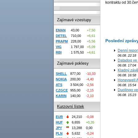
kontraktu od 30.če
Zajímavé vzestupy
EMAN
43,00
+7,50
DETEL
710,00
+6,61
Poslední zpráv
PRAPM
228,00
+5,56
VIG
1 797,00
+5,09
Denní report
RBI
1 575,50
+4,61
06.08. 22:18
Datadog ve 
Zajímavé poklesy
06.08. 17:04
Kladný závě
SHELL
877,00
-10,33
06.08. 16:58
NOKIA
200,00
-4,40
Honeywell Ae
ATS
3 504,00
-2,56
06.08. 15:54
Duolingo ve 
CZGCE
955,00
-2,15
06.08. 15:23
KARIN
140,00
-2,10
Kurzovní lístek
EUR
24,210
-0,08
HUF
6,655
+0,35
JPY
13,288
0,00
PLN
5,632
-0,24