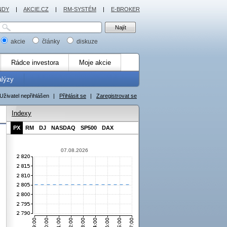
NDY
|
AKCIE.CZ
|
RM-SYSTÉM
|
E-BROKER
akcie
články
diskuze
Rádce investora
Moje akcie
alýzy
Uživatel nepřihlášen
|
Přihlásit se
|
Zaregistrovat se
Indexy
PX
RM
DJ
NASDAQ
SP500
DAX
07.08.2026