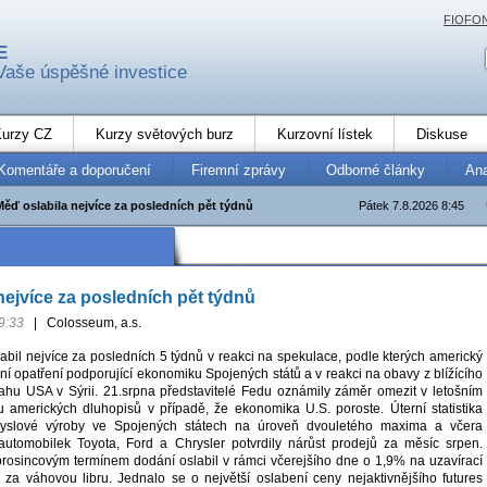
FIOFO
E
Vaše úspěšné investice
urzy CZ
Kurzy světových burz
Kurzovní lístek
Diskuse
Komentáře a doporučení
Firemní zprávy
Odborné články
An
Měď oslabila nejvíce za posledních pět týdnů
Pátek 7.8.2026 8:45
nejvíce za posledních pět týdnů
9:33
|
Colosseum, a.s.
abil nejvíce za posledních 5 týdnů v reakci na spekulace, podle kterých americký
ní opatření podporující ekonomiku Spojených států a v reakci na obavy z blížícího
hu USA v Sýrii. 21.srpna představitelé Fedu oznámily záměr omezit v letošním
amerických dluhopisů v případě, že ekonomika U.S. poroste. Úterní statistika
ůmyslové výroby ve Spojených státech na úroveň dvouletého maxima a včera
automobilek Toyota, Ford a Chrysler potvrdily nárůst prodejů za měsíc srpen.
rosincovým termínem dodání oslabil v rámci včerejšího dne o 1,9% na uzavírací
za váhovou libru. Jednalo se o největší oslabení ceny nejaktivnějšího futures