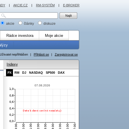
NDY
|
AKCIE.CZ
|
RM-SYSTÉM
|
E-BROKER
akcie
články
diskuze
Rádce investora
Moje akcie
alýzy
Uživatel nepřihlášen
|
Přihlásit se
|
Zaregistrovat se
Indexy
PX
RM
DJ
NASDAQ
SP500
DAX
07.08.2026