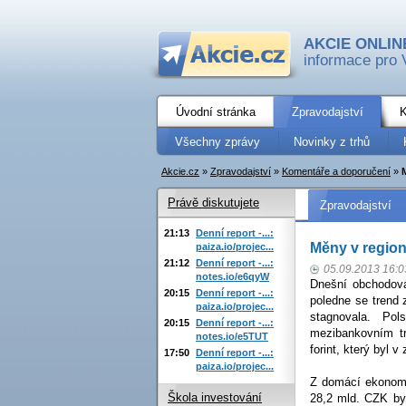
AKCIE ONLIN
informace pro 
Úvodní stránka
Zpravodajství
K
Všechny zprávy
Novinky z trhů
Akcie.cz
»
Zpravodajství
»
Komentáře a doporučení
»
Právě diskutujete
Zpravodajství
21:13
Denní report -...:
Měny v regio
paiza.io/projec...
21:12
Denní report -...:
05.09.2013 16:0
notes.io/e6qyW
Dnešní obchodov
20:15
Denní report -...:
poledne se trend 
paiza.io/projec...
stagnovala. Po
20:15
Denní report -...:
mezibankovním t
notes.io/e5TUT
forint, který byl
17:50
Denní report -...:
paiza.io/projec...
Z domácí ekonomi
Škola investování
28,2 mld. CZK byl