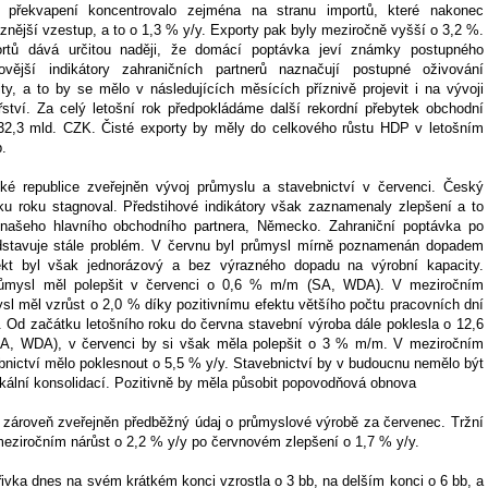
e překvapení koncentrovalo zejména na stranu importů, které nakonec
nější vzestup, a to o 1,3 % y/y. Exporty pak byly meziročně vyšší o 3,2 %.
ortů dává určitou naději, že domácí poptávka jeví známky postupného
ovější indikátory zahraničních partnerů naznačují postupné oživování
ty, a to by se mělo v následujících měsících příznivě projevit i na vývoji
ství. Za celý letošní rok předpokládáme další rekordní přebytek obchodní
332,3 mld. CZK. Čisté exporty by měly do celkového růstu HDP v letošním
b.
ké republice zveřejněn vývoj průmyslu a stavebnictví v červenci. Český
ku roku stagnoval. Předstihové indikátory však zaznamenaly zlepšení a to
 našeho hlavního obchodního partnera, Německo. Zahraniční poptávka po
dstavuje stále problém. V červnu byl průmysl mírně poznamenán dopadem
ekt byl však jednorázový a bez výrazného dopadu na výrobní kapacity.
růmysl měl polepšit v červenci o 0,6 % m/m (SA, WDA). V meziročním
sl měl vzrůst o 2,0 % díky pozitivnímu efektu většího počtu pracovních dní
 Od začátku letošního roku do června stavební výroba dále poklesla o 12,6
A, WDA), v červenci by si však měla polepšit o 3 % m/m. V meziročním
bnictví mělo poklesnout o 5,5 % y/y. Stavebnictví by v budoucnu nemělo být
iskální konsolidací. Pozitivně by měla působit popovodňová obnova
zároveň zveřejněn předběžný údaj o průmyslové výrobě za červenec. Tržní
ziročním nárůst o 2,2 % y/y po červnovém zlepšení o 1,7 % y/y.
vka dnes na svém krátkém konci vzrostla o 3 bb, na delším konci o 6 bb, a