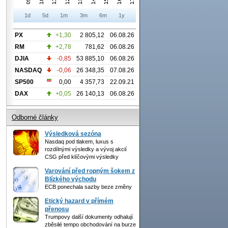
1d
5d
1m
3m
6m
1y
PX
+1,30
2 805,12
06.08.26
RM
+2,78
781,62
06.08.26
DJIA
-0,85
53 885,10
06.08.26
NASDAQ
-0,06
26 348,35
07.08.26
SP500
0,00
4 357,73
22.09.21
DAX
+0,05
26 140,13
06.08.26
Odborné články
Výsledková sezóna
Nasdaq pod tlakem, luxus s
rozdílnými výsledky a vývoj akcií
CSG před klíčovými výsledky
Varování před ropným šokem z
Blízkého východu
ECB ponechala sazby beze změny
Etický hazard v přímém
přenosu
Trumpovy další dokumenty odhalují
zběsilé tempo obchodování na burze