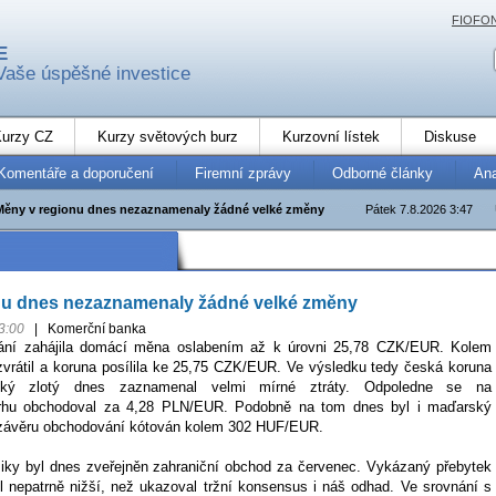
FIOFO
E
Vaše úspěšné investice
urzy CZ
Kurzy světových burz
Kurzovní lístek
Diskuse
Komentáře a doporučení
Firemní zprávy
Odborné články
An
Měny v regionu dnes nezaznamenaly žádné velké změny
Pátek 7.8.2026 3:47
nu dnes nezaznamenaly žádné velké změny
3:00
|
Komerční banka
ání zahájila domácí měna oslabením až k úrovni 25,78 CZK/EUR. Kolem
zvrátil a koruna posílila ke 25,75 CZK/EUR. Ve výsledku tedy česká koruna
lský zlotý dnes zaznamenal velmi mírné ztráty. Odpoledne se na
rhu obchodoval za 4,28 PLN/EUR. Podobně na tom dnes byl i maďarský
 v závěru obchodování kótován kolem 302 HUF/EUR.
ky byl dnes zveřejněn zahraniční obchod za červenec. Vykázaný přebytek
 nepatrně nižší, než ukazoval tržní konsensus i náš odhad. Ve srovnání s