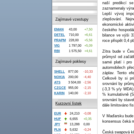
naší predikcí s
zaznamenaly výraz
Lepší vývoj imp
zlepšování. Nejn
Zajímavé vzestupy
ekonomické aktivi
EMAN
43,00
+7,50
českého hospodář
DETEL
710,00
+6,61
bilance ve výši 
PRAPM
228,00
+5,56
roce přispět 0,4 p
VIG
1 797,00
+5,09
RBI
1 575,50
+4,61
Zítra bude v Čes
průmysl od začát
Zajímavé poklesy
samé platí i pro
automobilech pře
SHELL
877,00
-10,33
záplav. Tento ef
NOKIA
200,00
-4,40
Celkově by si p
ATS
3 504,00
-2,56
srovnání by průmy
CZGCE
955,00
-2,15
(-3,3 % y/y WDA).
KARIN
140,00
-2,10
% kumulativně (S
srovnání by stave
Kurzovní lístek
dále limitováno f
EUR
24,210
-0,08
V Maďarsku bude 
HUF
6,655
+0,35
konsensus čeká me
JPY
13,288
0,00
PLN
5,632
-0,24
Česká swapová kři