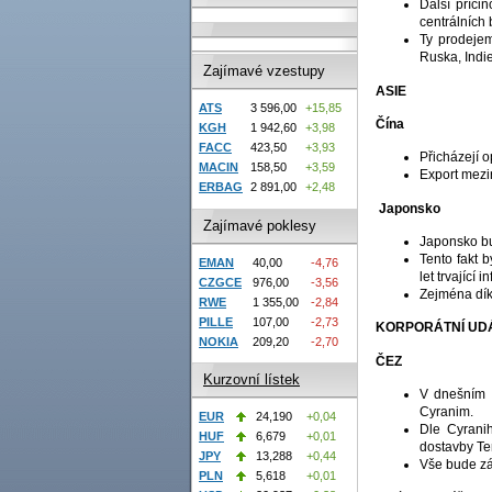
Další příči
centrálních
Ty prodejem
Ruska, Indie
Zajímavé vzestupy
ASIE
ATS
3 596,00
+15,85
Čína
KGH
1 942,60
+3,98
FACC
423,50
+3,93
Přicházejí 
MACIN
158,50
+3,59
Export mezir
ERBAG
2 891,00
+2,48
Japonsko
Zajímavé poklesy
Japonsko bud
Tento fakt b
EMAN
40,00
-4,76
let trvající in
CZGCE
976,00
-3,56
Zejména dík
RWE
1 355,00
-2,84
PILLE
107,00
-2,73
KORPORÁTNÍ UD
NOKIA
209,20
-2,70
ČEZ
Kurzovní lístek
V dnešním 
Cyranim.
EUR
24,190
+0,04
Dle Cyranih
HUF
6,679
+0,01
dostavby Te
JPY
13,288
+0,44
Vše bude zá
PLN
5,618
+0,01