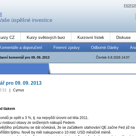
FIOFO
E
Vaše úspěšné investice
urzy CZ
Kurzy světových burz
Kurzovní lístek
Diskuse
Komentáře a doporučení
Firemní zprávy
Odborné články
An
Ranní komentář pro 09. 09. 2013
Čtvrtek 6.8.2026 14:07
ř pro 09. 09. 2013
5:51
|
Cyrrus
od tlakem
ndů je opět u 3 %, tj. na nejvyšší úrovni od léta 2011.
ou rostoucí obavy ze snížených nákupů Fedem.
vějšího průzkumu se dál očekává, že se začátkem utahování QE začne Fed již na
příštím týdnu. Nově by měl nakupovat o 10 mld. USD měsíčně méně.