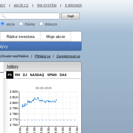
NDY
|
AKCIE.CZ
|
RM-SYSTÉM
|
E-BROKER
akcie
články
diskuze
Rádce investora
Moje akcie
alýzy
Uživatel nepřihlášen
|
Přihlásit se
|
Zaregistrovat se
Indexy
PX
RM
DJ
NASDAQ
SP500
DAX
06.08.2026