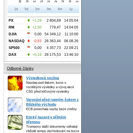
1d
5d
1m
3m
6m
1y
PX
+1,29
2 804,69
14:05:04
RM
+2,50
779,47
14:04:05
DJIA
0,00
54 349,12
11:10:00
NASDAQ
-0,83
26 363,44
06.08.26
SP500
0,00
4 357,73
22.09.21
DAX
+0,19
26 175,53
13:46:10
Odborné články
Výsledková sezóna
Nasdaq pod tlakem, luxus s
rozdílnými výsledky a vývoj akcií
CSG před klíčovými výsledky
Varování před ropným šokem z
Blízkého východu
ECB ponechala sazby beze změny
Etický hazard v přímém
přenosu
Trumpovy další dokumenty odhalují
zběsilé tempo obchodování na burze