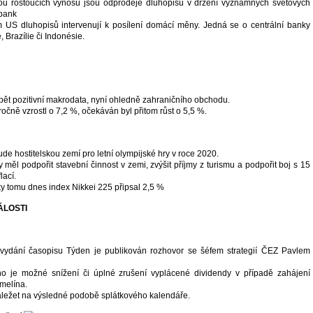
nou rostoucích výnosů jsou odprodeje dluhopisů v držení významných světových
 bank
 US dluhopisů intervenují k posílení domácí měny. Jedná se o centrální banky
, Brazílie či Indonésie.
opět pozitivní makrodata, nyní ohledně zahraničního obchodu.
očně vzrostl o 7,2 %, očekáván byl přitom růst o 5,5 %.
e hostitelskou zemí pro letní olympijské hry v roce 2020.
y měl podpořit stavební činnost v zemi, zvýšit příjmy z turismu a podpořit boj s 15
flací.
y tomu dnes index Nikkei 225 připsal 2,5 %
ÁLOSTI
vydání časopisu Týden je publikován rozhovor se šéfem strategií ČEZ Pavlem
o je možné snížení či úplné zrušení vyplácené dividendy v případě zahájení
melína.
ležet na výsledné podobě splátkového kalendáře.