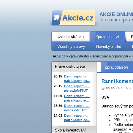
AKCIE ONLIN
informace pro 
Úvodní stránka
Zpravodajství
K
Všechny zprávy
Novinky z trhů
Akcie.cz
»
Zpravodajství
»
Komentáře a doporučení
»
Právě diskutujete
Zpravodajství
20:15
Denní report -...:
Ranní komentá
paiza.io/projec...
20:15
Denní report -...:
09.09.2013 10:0
notes.io/e5TUT
17:50
Denní report -...:
USA
paiza.io/projec...
17:50
Denní report -...:
Dluhopisový trh p
notes.io/e5T61
Výnos 10y bo
14:03
Denní report -...:
Příčinou js
paiza.io/projec...
Podle nejno
zasedání v 
Škola investování