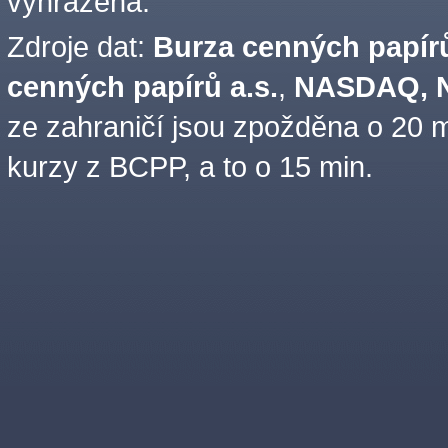
vyhrazena.
Zdroje dat:
Burza cenných papírů
cenných papírů a.s.
,
NASDAQ, N
ze zahraničí jsou zpožděna o 20 m
kurzy z BCPP, a to o 15 min.