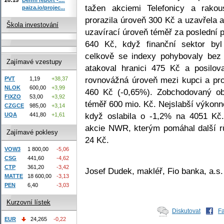
tažen akciemi Telefonicy a rakous
paiza.io/projec...
prorazila úroveň 300 Kč a uzavřela 
Škola investování
uzavírací úroveň téměř za poslední 
640 Kč, když finanční sektor byl
celkově se indexy pohybovaly bez
Zajímavé vzestupy
atakoval hranici 475 Kč a posilo
rovnovážná úroveň mezi kupci a pro
PVT
1,19
+38,37
NLOK
600,00
+3,99
460 Kč (-0,65%). Zobchodovaný obj
FIXZO
53,00
+3,92
téměř 600 mio. Kč. Nejslabší výkon
CZGCE
985,00
+3,14
když oslabila o -1,2% na 4051 Kč.
UQA
441,80
+1,61
akcie NWR, kterým pomáhal další r
Zajímavé poklesy
24 Kč.
VOW3
1 800,00
-5,06
CSG
441,60
-4,62
CTP
361,20
-3,42
Josef Dudek, makléř, Fio banka, a.s.
MATTE
18 600,00
-3,13
PEN
6,40
-3,03
Kurzovní lístek
Diskutovat
F
EUR
24,265
-0,22