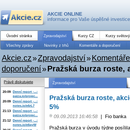
AKCIE ONLINE
informace pro Vaše úspěšné investice
Úvodní stránka
Zpravodajství
Kurzy CZ
Kurzy světový
Všechny zprávy
Novinky z trhů
Komentáře a doporučení
Akcie.cz
»
Zpravodajství
»
Komentáře
doporučení
»
Pražská burza roste,
Právě diskutujete
Zpravodajství
20:09
Denní report -...:
Pražská burza roste, akc
paiza.io/projec...
20:09
Denní report -...:
5%
notes.io/e6rL7
21:13
Denní report -...:
paiza.io/projec...
09.09.2013 16:46:58
|
Fio banka
21:12
Denní report -...:
notes.io/e6qyW
Pražská burza v úvodu týdne posílil
20:15
Denní report -...: