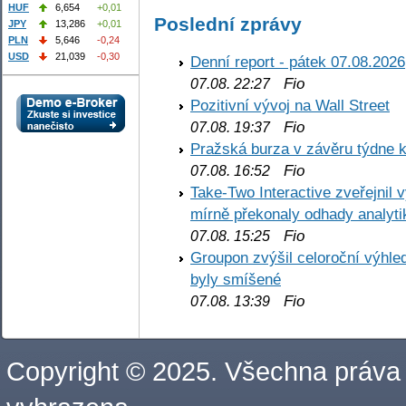
HUF
6,654
+0,01
Poslední zprávy
JPY
13,286
+0,01
PLN
5,646
-0,24
USD
21,039
-0,30
Denní report - pátek 07.08.2026
Fio
07.08. 22:27
Pozitivní vývoj na Wall Street
Fio
07.08. 19:37
Pražská burza v závěru týdne k
Fio
07.08. 16:52
Take-Two Interactive zveřejnil 
mírně překonaly odhady analyti
Fio
07.08. 15:25
Groupon zvýšil celoroční výhl
byly smíšené
Fio
07.08. 13:39
Copyright © 2025. Všechna práva