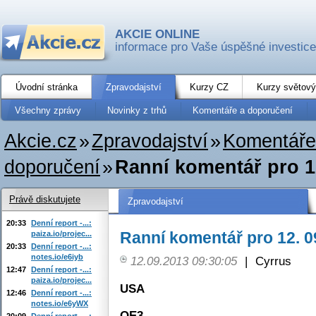
AKCIE ONLINE
informace pro Vaše úspěšné investice
Úvodní stránka
Zpravodajství
Kurzy CZ
Kurzy světový
Všechny zprávy
Novinky z trhů
Komentáře a doporučení
Akcie.cz
»
Zpravodajství
»
Komentáře
doporučení
»
Ranní komentář pro 1
Právě diskutujete
Zpravodajství
20:33
Denní report -...:
Ranní komentář pro 12. 0
paiza.io/projec...
20:33
Denní report -...:
notes.io/e6iyb
12.09.2013 09:30:05
|
Cyrrus
12:47
Denní report -...:
paiza.io/projec...
USA
12:46
Denní report -...:
notes.io/e6yWX
QE3
20:09
Denní report -...: