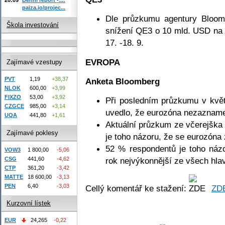
paiza.io/projec...
Dle průzkumu agentury Bloo
Škola investování
snížení QE3 o 10 mld. USD na 
17. -18. 9.
EVROPA
Zajímavé vzestupy
PVT
1,19
+38,37
Anketa Bloomberg
NLOK
600,00
+3,99
FIXZO
53,00
+3,92
Při posledním průzkumu v kvě
CZGCE
985,00
+3,14
uvedlo, že eurozóna nezaznam
UQA
441,80
+1,61
Aktuální průzkum ze včerejška
Zajímavé poklesy
je toho názoru, že se eurozóna
52 % respondentů je toho názo
VOW3
1 800,00
-5,06
CSG
441,60
-4,62
rok nejvýkonnější ze všech hla
CTP
361,20
-3,42
MATTE
18 600,00
-3,13
PEN
6,40
-3,03
Cellý komentář ke stažení:
ZD
Kurzovní lístek
EUR
24,265
-0,22