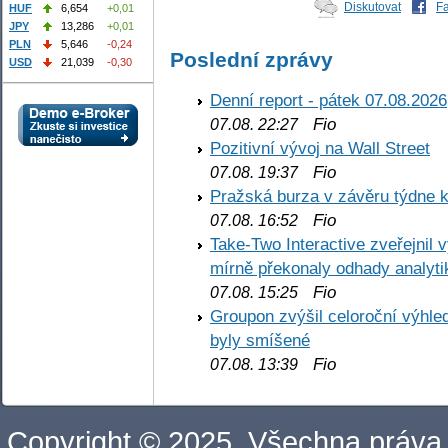
Diskutovat
F
HUF
6,654
+0,01
JPY
13,286
+0,01
PLN
5,646
-0,24
Poslední zprávy
USD
21,039
-0,30
Denní report - pátek 07.08.2026
Fio
07.08. 22:27
Pozitivní vývoj na Wall Street
Fio
07.08. 19:37
Pražská burza v závěru týdne k
Fio
07.08. 16:52
Take-Two Interactive zveřejnil 
mírně překonaly odhady analyti
Fio
07.08. 15:25
Groupon zvýšil celoroční výhl
byly smíšené
Fio
07.08. 13:39
Copyright © 2025. Všechna práva