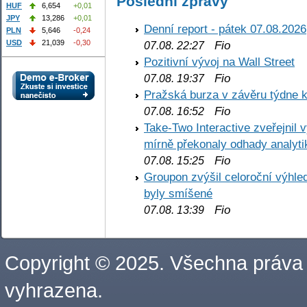
Poslední zprávy
HUF
6,654
+0,01
JPY
13,286
+0,01
Denní report - pátek 07.08.2026
PLN
5,646
-0,24
Fio
USD
21,039
-0,30
07.08. 22:27
Pozitivní vývoj na Wall Street
Fio
07.08. 19:37
Pražská burza v závěru týdne k
Fio
07.08. 16:52
Take-Two Interactive zveřejnil 
mírně překonaly odhady analyti
Fio
07.08. 15:25
Groupon zvýšil celoroční výhl
byly smíšené
Fio
07.08. 13:39
Copyright © 2025. Všechna práva
vyhrazena.