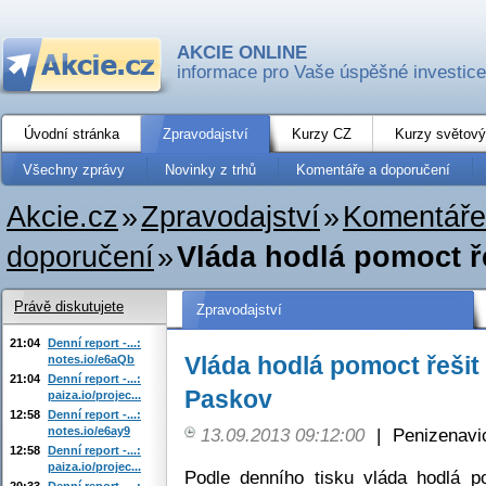
AKCIE ONLINE
informace pro Vaše úspěšné investice
Úvodní stránka
Zpravodajství
Kurzy CZ
Kurzy světový
Všechny zprávy
Novinky z trhů
Komentáře a doporučení
Akcie.cz
»
Zpravodajství
»
Komentáře
doporučení
»
Vláda hodlá pomoct ř
Právě diskutujete
Zpravodajství
21:04
Denní report -...:
Vláda hodlá pomoct řešit 
notes.io/e6aQb
21:04
Denní report -...:
Paskov
paiza.io/projec...
12:58
Denní report -...:
notes.io/e6ay9
13.09.2013 09:12:00
|
Penizenavi
12:58
Denní report -...:
paiza.io/projec...
Podle denního tisku vláda hodlá p
20:33
Denní report -...: