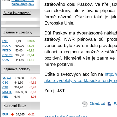
ztrátového dolu Paskov. Ve hře jsou
paiza.io/projec...
cen elektřiny, ale v úvahu připadá
Škola investování
formě návrhů. Otázkou také je ja
Evropské Unie.
Důl Paskov má dvounásobné náklady
Zajímavé vzestupy
ztrátový. NWR plánovala důl proda
PVT
1,19
+38,37
variantou bylo zavření dolu pravděp
NLOK
600,00
+3,99
FIXZO
53,00
+3,92
situaci a regionu a možné zestát
CZGCE
985,00
+3,14
pozitivní. Nicméně vše je zatím ve
UQA
441,80
+1,61
mírně pozitivní.
Zajímavé poklesy
Čtěte o světových akciích na
http:/
VOW3
1 800,00
-5,06
akcie-vydelaly-vice-klasicke-fondy-n
CSG
441,60
-4,62
CTP
361,20
-3,42
Zdroj: J&T
MATTE
18 600,00
-3,13
PEN
6,40
-3,03
Diskutovat
F
Kurzovní lístek
EUR
24,265
-0,22