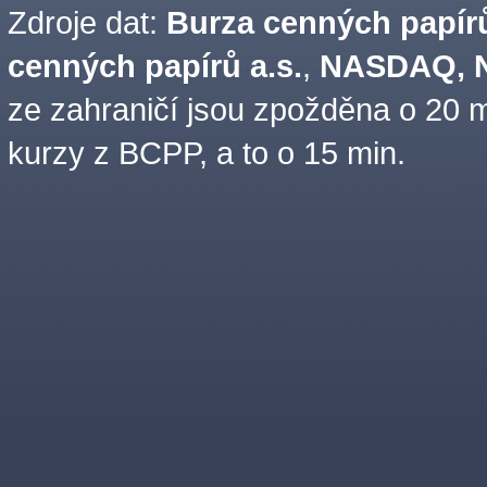
Zdroje dat:
Burza cenných papírů
cenných papírů a.s.
,
NASDAQ, N
ze zahraničí jsou zpožděna o 20 m
kurzy z BCPP, a to o 15 min.