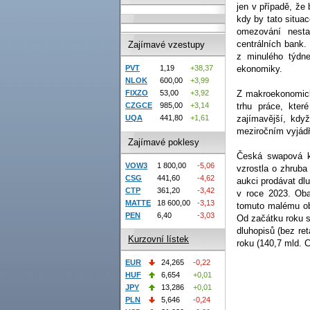
jen v případě, ž
kdy by tato situac
omezování nesta
centrálních bank.
Zajímavé vzestupy
z minulého týdne
PVT
1,19
+38,37
ekonomiky.
NLOK
600,00
+3,99
FIXZO
53,00
+3,92
Z makroekonomick
CZGCE
985,00
+3,14
trhu práce, kter
UQA
441,80
+1,61
zajímavější, kd
meziročním vyjádř
Zajímavé poklesy
Česká swapová kř
VOW3
1 800,00
-5,06
vzrostla o zhruba
CSG
441,60
-4,62
aukci prodávat dl
CTP
361,20
-3,42
v roce 2023. Ob
MATTE
18 600,00
-3,13
tomuto malému ob
PEN
6,40
-3,03
Od začátku roku 
dluhopisů (bez re
Kurzovní lístek
roku (140,7 mld. 
EUR
24,265
-0,22
HUF
6,654
+0,01
JPY
13,286
+0,01
PLN
5,646
-0,24