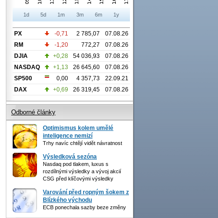
1d
5d
1m
3m
6m
1y
PX
-0,71
2 785,07
07.08.26
RM
-1,20
772,27
07.08.26
DJIA
+0,28
54 036,93
07.08.26
NASDAQ
+1,13
26 645,60
07.08.26
SP500
0,00
4 357,73
22.09.21
DAX
+0,69
26 319,45
07.08.26
Odborné články
Optimismus kolem umělé
inteligence nemizí
Trhy navíc chtějí vidět návratnost
Výsledková sezóna
Nasdaq pod tlakem, luxus s
rozdílnými výsledky a vývoj akcií
CSG před klíčovými výsledky
Varování před ropným šokem z
Blízkého východu
ECB ponechala sazby beze změny