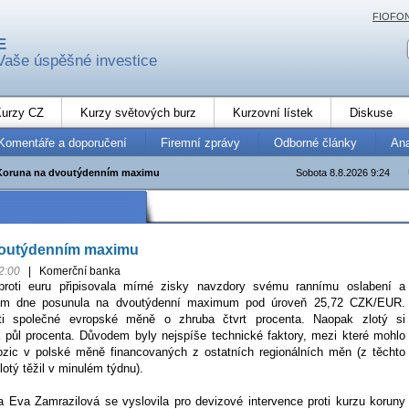
FIOFO
E
Vaše úspěšné investice
urzy CZ
Kurzy světových burz
Kurzovní lístek
Diskuse
Komentáře a doporučení
Firemní zprávy
Odborné články
An
Koruna na dvoutýdenním maximu
Sobota 8.8.2026 9:24
voutýdenním maximu
2:00
|
Komerční banka
proti euru připisovala mírné zisky navzdory svému rannímu oslabení a
m dne posunula na dvoutýdenní maximum pod úroveň 25,72 CZK/EUR.
roti společné evropské měně o zhruba čtvrt procenta. Naopak zlotý si
 půl procenta. Důvodem byly nejspíše technické faktory, mezi které mohlo
pozic v polské měně financovaných z ostatních regionálních měn (z těchto
otý těžil v minulém týdnu).
a Eva Zamrazilová se vyslovila pro devizové intervence proti kurzu koruny