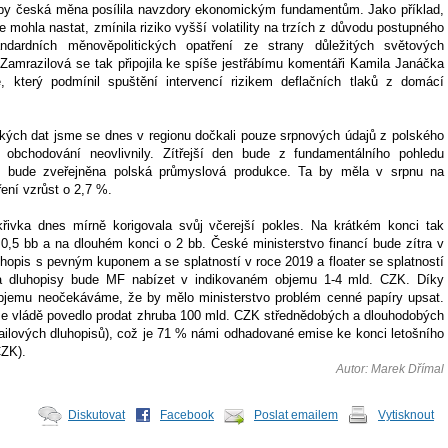
e by česká měna posílila navzdory ekonomickým fundamentům. Jako příklad,
e mohla nastat, zmínila riziko vyšší volatility na trzích z důvodu postupného
ndardních měnověpolitických opatření ze strany důležitých světových
 Zamrazilová se tak připojila ke spíše jestřábímu komentáři Kamila Janáčka
, který podmínil spuštění intervencí rizikem deflačních tlaků z domácí
ých dat jsme se dnes v regionu dočkali pouze srpnových údajů z polského
é obchodování neovlivnily. Zítřejší den bude z fundamentálního pohledu
yž bude zveřejněna polská průmyslová produkce. Ta by měla v srpnu na
ení vzrůst o 2,7 %.
ivka dnes mírně korigovala svůj včerejší pokles. Na krátkém konci tak
 0,5 bb a na dlouhém konci o 2 bb. České ministerstvo financí bude zítra v
uhopis s pevným kuponem a se splatností v roce 2019 a floater se splatností
a dluhopisy bude MF nabízet v indikovaném objemu 1-4 mld. CZK. Díky
jemu neočekáváme, že by mělo ministerstvo problém cenné papíry upsat.
se vládě povedlo prodat zhruba 100 mld. CZK střednědobých a dlouhodobých
tailových dluhopisů), což je 71 % námi odhadované emise ke konci letošního
CZK).
Autor: Marek Dřímal
Diskutovat
Facebook
Poslat emailem
Vytisknout