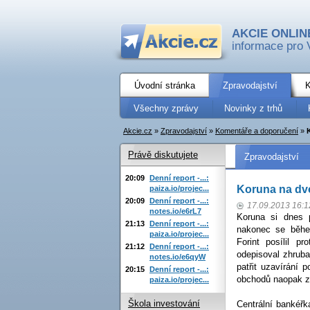
AKCIE ONLIN
informace pro 
Úvodní stránka
Zpravodajství
K
Všechny zprávy
Novinky z trhů
Akcie.cz
»
Zpravodajství
»
Komentáře a doporučení
»
Právě diskutujete
Zpravodajství
20:09
Denní report -...:
Koruna na d
paiza.io/projec...
20:09
Denní report -...:
17.09.2013 16:1
notes.io/e6rL7
Koruna si dnes 
21:13
Denní report -...:
nakonec se běhe
paiza.io/projec...
Forint posílil p
21:12
Denní report -...:
odepisoval zhruba
notes.io/e6qyW
patřit uzavírání 
20:15
Denní report -...:
obchodů naopak zl
paiza.io/projec...
Škola investování
Centrální bankéřk