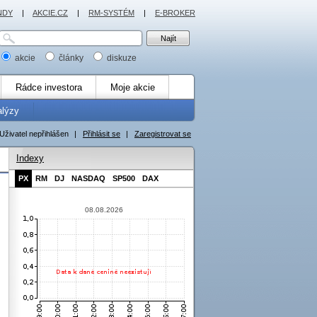
NDY
|
AKCIE.CZ
|
RM-SYSTÉM
|
E-BROKER
akcie
články
diskuze
Rádce investora
Moje akcie
alýzy
Uživatel nepřihlášen
|
Přihlásit se
|
Zaregistrovat se
Indexy
PX
RM
DJ
NASDAQ
SP500
DAX
08.08.2026