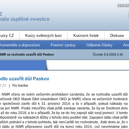
FIOFO
E
Vaše úspěšné investice
urzy CZ
Kurzy světových burz
Kurzovní lístek
Diskuse
Komentáře a doporučení
Firemní zprávy
Odborné články
An
NWR se rozhodlo uzavřít důl Paskov
Čtvrtek 6.8.2026 2:42
lo uzavřít důl Paskov
2:21
|
Fio banka
t NWR včera ve svém večerním prohlášení oznámila, že se rozhodla uzavřít důl
lečnosti OKD Marek Síbrt (vlastníkem OKD je NWR) včera ve večerních hodinách
e společnost zavře důl k 31. prosinci 2014, a to v případě, pokud náklady na
se jen NWR. Podle mluvčího však ještě existuje varianta, že by se životnost dolu
až do roku 2018, a to v případě, že by se do hry zapojil stát svojí pomocí. V tomto
ěpodobně na nákladech těžby z tohoto dolu podílel stát. Zapojení státu však ještě
ích jednání a z tohoto pohledu, tak není ještě nic rozhodnuto. Jisté dnes je, že v
í státu je NWR připraveno zavřít důl na konci roku 2014, což nevnímáme jako