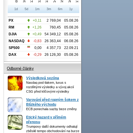
1d
5d
1m
3m
6m
1y
PX
+0,11
2 769,04
05.08.26
RM
+1,26
760,45
05.08.26
DJIA
+0,49
54 349,12
05.08.26
NASDAQ
-0,83
26 363,44
06.08.26
SP500
0,00
4 357,73
22.09.21
DAX
-0,29
26 126,30
05.08.26
Odborné články
Výsledková sezóna
Nasdaq pod tlakem, luxus s
rozdílnými výsledky a vývoj akcií
CSG před klíčovými výsledky
Varování před ropným šokem z
Blízkého východu
ECB ponechala sazby beze změny
Etický hazard v přímém
přenosu
Trumpovy další dokumenty odhalují
zběsilé tempo obchodování na burze