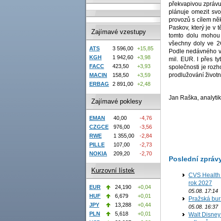
překvapivou zprávu.
plánuje omezit svoj
provozů s cílem ně
Paskov, který je v 
Zajímavé vzestupy
tomto dolu mohou
všechny doly ve 2
ATS
3 596,00
+15,85
Podle nedávného v
KGH
1 942,60
+3,98
mil. EUR. I přes 
FACC
423,50
+3,93
společnosti je rozh
prodlužování životn
MACIN
158,50
+3,59
ERBAG
2 891,00
+2,48
Jan Raška, analytik
Zajímavé poklesy
EMAN
40,00
-4,76
CZGCE
976,00
-3,56
RWE
1 355,00
-2,84
PILLE
107,00
-2,73
NOKIA
209,20
-2,70
Poslední zpráv
Kurzovní lístek
CVS Health 
rok 2027
EUR
24,190
+0,04
05.08. 17:14
HUF
6,679
+0,01
Pražská bur
JPY
13,288
+0,44
05.08. 16:37
PLN
5,618
+0,01
Walt Disney 