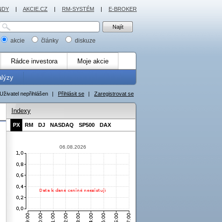
NDY
|
AKCIE.CZ
|
RM-SYSTÉM
|
E-BROKER
akcie
články
diskuze
Rádce investora
Moje akcie
alýzy
Uživatel nepřihlášen
|
Přihlásit se
|
Zaregistrovat se
Indexy
PX
RM
DJ
NASDAQ
SP500
DAX
06.08.2026