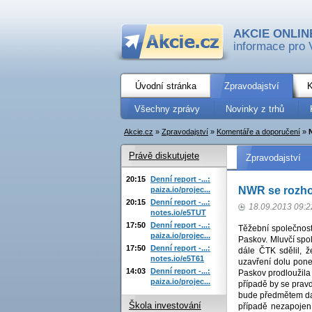
AKCIE ONLIN
informace pro 
Úvodní stránka
Zpravodajství
K
Všechny zprávy
Novinky z trhů
Akcie.cz
»
Zpravodajství
»
Komentáře a doporučení
»
Právě diskutujete
Zpravodajství
20:15
Denní report -...:
NWR se rozhod
paiza.io/projec...
20:15
Denní report -...:
18.09.2013 09:2
notes.io/e5TUT
17:50
Denní report -...:
Těžební společnos
paiza.io/projec...
Paskov. Mluvčí spo
17:50
Denní report -...:
dále ČTK sdělil, ž
notes.io/e5T61
uzavření dolu pone
14:03
Denní report -...:
Paskov prodloužila 
paiza.io/projec...
případě by se pravd
bude předmětem dalš
Škola investování
případě nezapojen