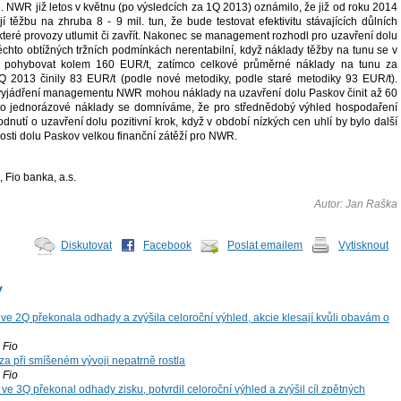
 NWR již letos v květnu (po výsledcích za 1Q 2013) oznámilo, že již od roku 2014
í těžbu na zhruba 8 - 9 mil. tun, že bude testovat efektivitu stávajících důlních
které provozy utlumit či zavřít. Nakonec se management rozhodl pro uzavření dolu
těchto obtížných tržních podmínkách nerentabilní, když náklady těžby na tunu se v
 pohybovat kolem 160 EUR/t, zatímco celkové průměrné náklady na tunu za
Q 2013 činily 83 EUR/t (podle nové metodiky, podle staré metodiky 93 EUR/t).
yjádření managementu NWR mohou náklady na uzavření dolu Paskov činit až 60
tyto jednorázové náklady se domníváme, že pro střednědobý výhled hospodaření
odnutí o uzavření dolu pozitivní krok, když v období nízkých cen uhlí by bylo další
osti dolu Paskov velkou finanční zátěží pro NWR.
, Fio banka, a.s.
Autor: Jan Raška
Diskutovat
Facebook
Poslat emailem
Vytisknout
y
ve 2Q překonala odhady a zvýšila celoroční výhled, akcie klesají kvůli obavám o
Fio
za při smíšeném vývoji nepatrně rostla
Fio
ve 3Q překonal odhady zisku, potvrdil celoroční výhled a zvýšil cíl zpětných