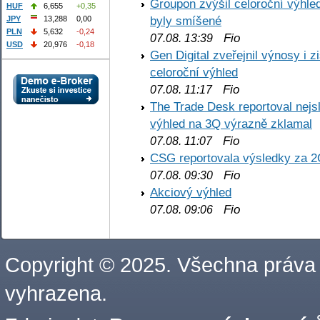
Groupon zvýšil celoroční výhl
HUF
6,655
+0,35
byly smíšené
JPY
13,288
0,00
PLN
5,632
-0,24
Fio
07.08. 13:39
USD
20,976
-0,18
Gen Digital zveřejnil výnosy i 
celoroční výhled
Fio
07.08. 11:17
The Trade Desk reportoval nejs
výhled na 3Q výrazně zklamal
Fio
07.08. 11:07
CSG reportovala výsledky za 2
Fio
07.08. 09:30
Akciový výhled
Fio
07.08. 09:06
Copyright © 2025. Všechna práva
vyhrazena.