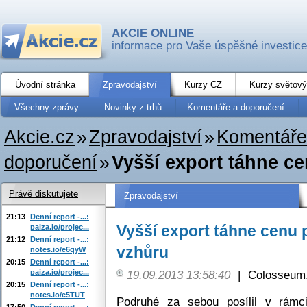
AKCIE ONLINE
informace pro Vaše úspěšné investice
Úvodní stránka
Zpravodajství
Kurzy CZ
Kurzy světový
Všechny zprávy
Novinky z trhů
Komentáře a doporučení
Akcie.cz
»
Zpravodajství
»
Komentáře
doporučení
»
Vyšší export táhne c
Právě diskutujete
Zpravodajství
21:13
Denní report -...:
Vyšší export táhne cenu 
paiza.io/projec...
21:12
Denní report -...:
vzhůru
notes.io/e6qyW
20:15
Denní report -...:
paiza.io/projec...
19.09.2013 13:58:40
|
Colosseum,
20:15
Denní report -...:
notes.io/e5TUT
Podruhé za sebou posílil v rám
17:50
Denní report -...: