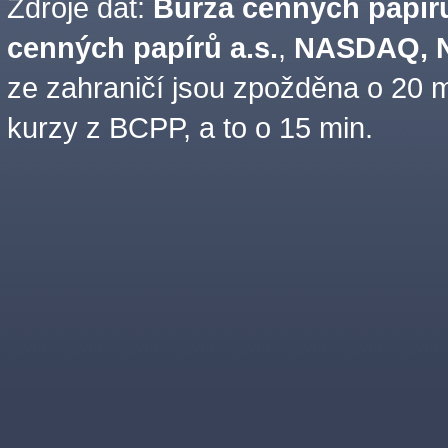
Zdroje dat:
Burza cenných papírů
cenných papírů a.s.
,
NASDAQ, N
ze zahraničí jsou zpožděna o 20 m
kurzy z BCPP, a to o 15 min.