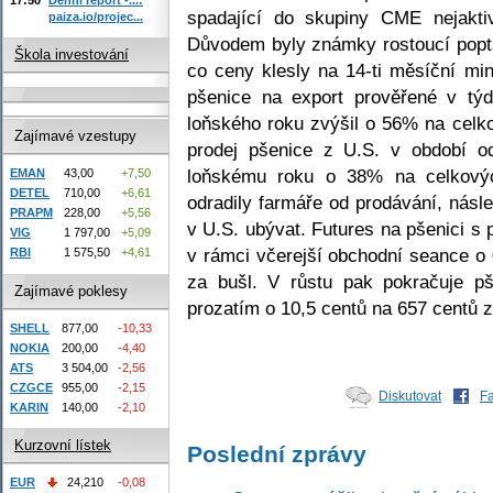
spadající do skupiny CME nejaktiv
paiza.io/projec...
Důvodem byly známky rostoucí popt
Škola investování
co ceny klesly na 14-ti měsíční m
pšenice na export prověřené v týd
loňského roku zvýšil o 56% na celk
Zajímavé vzestupy
prodej pšenice z U.S. v období od
loňskému roku o 38% na celkovýc
EMAN
43,00
+7,50
DETEL
710,00
+6,61
odradily farmáře od prodávání, nás
PRAPM
228,00
+5,56
v U.S. ubývat. Futures na pšenici s
VIG
1 797,00
+5,09
v rámci včerejší obchodní seance o
RBI
1 575,50
+4,61
za bušl. V růstu pak pokračuje p
Zajímavé poklesy
prozatím o 10,5 centů na 657 centů z
SHELL
877,00
-10,33
NOKIA
200,00
-4,40
ATS
3 504,00
-2,56
CZGCE
955,00
-2,15
Diskutovat
F
KARIN
140,00
-2,10
Kurzovní lístek
Poslední zprávy
EUR
24,210
-0,08