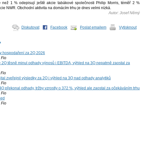
e než 1 % odepisují ještě akcie tabákové společnosti Philip Morris, téměř 2 %
kcie NWR. Obchodní aktivita na domácím trhu je dnes velmi nízká.
Autor: Josef Němý
Diskutovat
Facebook
Poslat emailem
Vytisknout
y
y hospodaření za 2Q 2026
Fio
 2Q těsně minul odhady výnosů i EBITDA, výhled na 3Q nepatrně zaostal za
Fio
tal zveřejnil výsledky za 2Q i výhled na 3Q nad odhady analytiků
Fio
4Q překonal odhady, tržby vzrostly o 372 %, výhled ale zaostal za očekáváním trhu
Fio
led
Fio