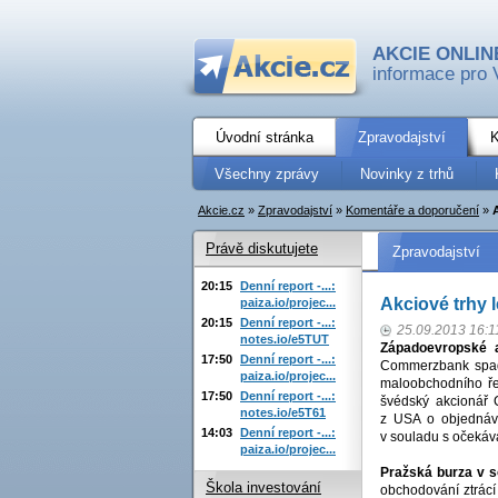
AKCIE ONLIN
informace pro 
Úvodní stránka
Zpravodajství
K
Všechny zprávy
Novinky z trhů
Akcie.cz
»
Zpravodajství
»
Komentáře a doporučení
»
Právě diskutujete
Zpravodajství
20:15
Denní report -...:
Akciové trhy 
paiza.io/projec...
20:15
Denní report -...:
25.09.2013 16:1
notes.io/e5TUT
Západoevropské
17:50
Denní report -...:
Commerzbank spadl
paiza.io/projec...
maloobchodního ře
17:50
Denní report -...:
švédský akcionář 
notes.io/e5T61
z USA o objednáv
14:03
Denní report -...:
v souladu s očekává
paiza.io/projec...
Pražská burza v s
Škola investování
obchodování ztrácí