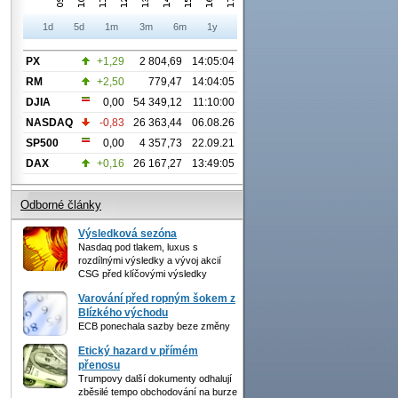
1d
5d
1m
3m
6m
1y
PX
+1,29
2 804,69
14:05:04
RM
+2,50
779,47
14:04:05
DJIA
0,00
54 349,12
11:10:00
NASDAQ
-0,83
26 363,44
06.08.26
SP500
0,00
4 357,73
22.09.21
DAX
+0,16
26 167,27
13:49:05
Odborné články
Výsledková sezóna
Nasdaq pod tlakem, luxus s
rozdílnými výsledky a vývoj akcií
CSG před klíčovými výsledky
Varování před ropným šokem z
Blízkého východu
ECB ponechala sazby beze změny
Etický hazard v přímém
přenosu
Trumpovy další dokumenty odhalují
zběsilé tempo obchodování na burze