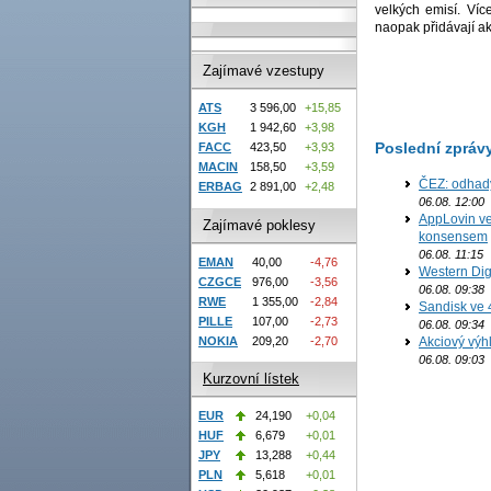
velkých emisí. Víc
naopak přidávají a
Zajímavé vzestupy
ATS
3 596,00
+15,85
KGH
1 942,60
+3,98
Poslední zpráv
FACC
423,50
+3,93
MACIN
158,50
+3,59
ČEZ: odhad
ERBAG
2 891,00
+2,48
06.08. 12:00
AppLovin ve
Zajímavé poklesy
konsensem
06.08. 11:15
EMAN
40,00
-4,76
Western Digi
CZGCE
976,00
-3,56
06.08. 09:38
RWE
1 355,00
-2,84
Sandisk ve 
PILLE
107,00
-2,73
06.08. 09:34
Akciový výh
NOKIA
209,20
-2,70
06.08. 09:03
Kurzovní lístek
EUR
24,190
+0,04
HUF
6,679
+0,01
JPY
13,288
+0,44
PLN
5,618
+0,01