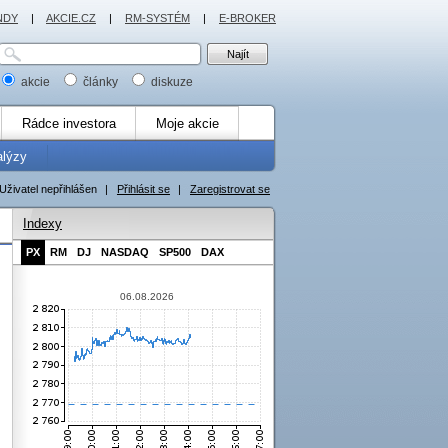
NDY
|
AKCIE.CZ
|
RM-SYSTÉM
|
E-BROKER
akcie
články
diskuze
Rádce investora
Moje akcie
alýzy
Uživatel nepřihlášen
|
Přihlásit se
|
Zaregistrovat se
Indexy
PX
RM
DJ
NASDAQ
SP500
DAX
06.08.2026