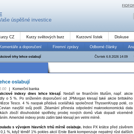
FIOFO
E
Vaše úspěšné investice
urzy CZ
Kurzy světových burz
Kurzovní lístek
Diskuse
Komentáře a doporučení
Firemní zprávy
Odborné články
An
Akciové trhy lehce oslabují
Čtvrtek 6.8.2026 14:09
lehce oslabují
1:00
|
Komerční banka
akciové indexy dnes lehce klesají
. Nedaří se finančním titulům, např. akcie
y o 5 %. Po sníženém doporučení od JPMorgan klesají také akcie britského
tězce Tesco. 4 % naopak přidává ocelářská společnost ThyssenKrupp poté, co
Cevian navýšil svůj podíl. Zklamání přinesla odpolední makroekonomická data
kách zboží dlouhodobé spotřeby, prodej nových domů však dopadl víceméně
ním. Americké indexy proto zatím také klesají jen velmi mírně.
ouladu s vývojem hlavních trhů mírně oslabuje.
Index PX krátce před závěrem
 0,1 %, když téměř 1% pokles akcií Erste Bank kompenzuje nepatrný růst dalších